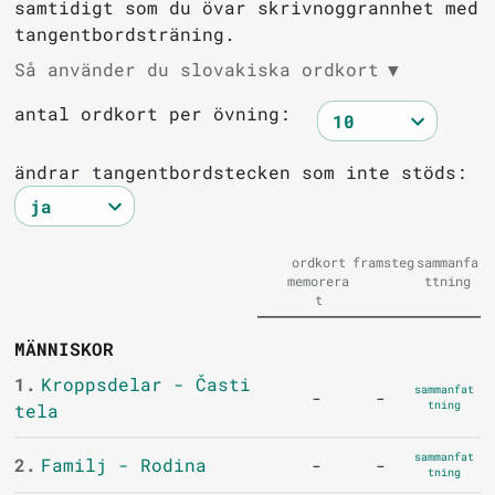
samtidigt som du övar skrivnoggrannhet med
tangentbordsträning.
Så använder du slovakiska ordkort
▼
antal ordkort per övning:
ändrar tangentbordstecken som inte stöds:
ordkort
framsteg
sammanfa
memorera
ttning
t
MÄNNISKOR
1.
Kroppsdelar - Časti
sammanfat
-
-
tning
tela
sammanfat
2.
Familj - Rodina
-
-
tning