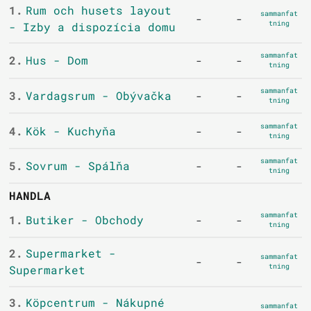
1.
Rum och husets layout
sammanfat
-
-
tning
- Izby a dispozícia domu
sammanfat
2.
Hus - Dom
-
-
tning
sammanfat
3.
Vardagsrum - Obývačka
-
-
tning
sammanfat
4.
Kök - Kuchyňa
-
-
tning
sammanfat
5.
Sovrum - Spálňa
-
-
tning
HANDLA
sammanfat
1.
Butiker - Obchody
-
-
tning
2.
Supermarket -
sammanfat
-
-
tning
Supermarket
3.
Köpcentrum - Nákupné
sammanfat
-
-