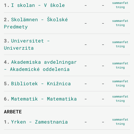
sammanfat
1.
I skolan - V škole
-
-
tning
2.
Skolämnen - Školské
sammanfat
-
-
tning
Predmety
3.
Universitet -
sammanfat
-
-
tning
Univerzita
4.
Akademiska avdelningar
sammanfat
-
-
tning
- Akademické oddelenia
sammanfat
5.
Bibliotek - Knižnica
-
-
tning
sammanfat
6.
Matematik - Matematika
-
-
tning
ARBETE
sammanfat
1.
Yrken - Zamestnania
-
-
tning