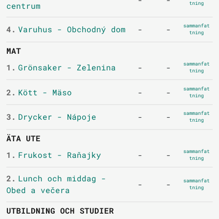
tning
centrum
sammanfat
4.
Varuhus - Obchodný dom
-
-
tning
MAT
sammanfat
1.
Grönsaker - Zelenina
-
-
tning
sammanfat
2.
Kött - Mäso
-
-
tning
sammanfat
3.
Drycker - Nápoje
-
-
tning
ÄTA UTE
sammanfat
1.
Frukost - Raňajky
-
-
tning
2.
Lunch och middag -
sammanfat
-
-
tning
Obed a večera
UTBILDNING OCH STUDIER