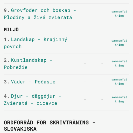
9.
Grovfoder och boskap -
sammanfat
-
-
tning
Plodiny a živé zvieratá
MILJÖ
1.
Landskap - Krajinný
sammanfat
-
-
tning
povrch
2.
Kustlandskap -
sammanfat
-
-
tning
Pobrežie
sammanfat
3.
Väder - Počasie
-
-
tning
4.
Djur - däggdjur -
sammanfat
-
-
tning
Zvieratá - cicavce
ORDFÖRRÅD FÖR SKRIVTRÄNING -
SLOVAKISKA