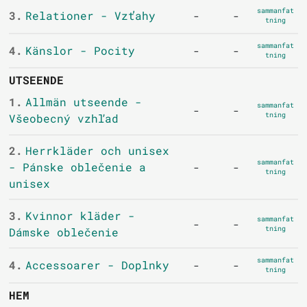
sammanfat
3.
Relationer - Vzťahy
-
-
tning
sammanfat
4.
Känslor - Pocity
-
-
tning
UTSEENDE
1.
Allmän utseende -
sammanfat
-
-
tning
Všeobecný vzhľad
2.
Herrkläder och unisex
sammanfat
- Pánske oblečenie a
-
-
tning
unisex
3.
Kvinnor kläder -
sammanfat
-
-
tning
Dámske oblečenie
sammanfat
4.
Accessoarer - Doplnky
-
-
tning
HEM