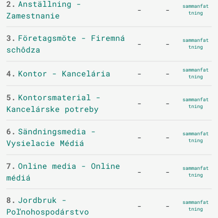
2.
Anställning -
sammanfat
-
-
tning
Zamestnanie
3.
Företagsmöte - Firemná
sammanfat
-
-
tning
schôdza
sammanfat
4.
Kontor - Kancelária
-
-
tning
5.
Kontorsmaterial -
sammanfat
-
-
tning
Kancelárske potreby
6.
Sändningsmedia -
sammanfat
-
-
tning
Vysielacie Médiá
7.
Online media - Online
sammanfat
-
-
tning
médiá
8.
Jordbruk -
sammanfat
-
-
tning
Poľnohospodárstvo