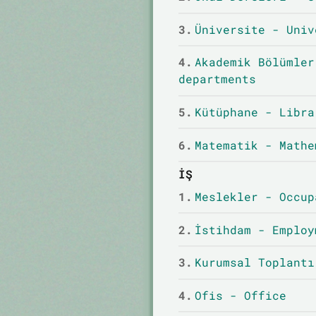
3.
Üniversite - Univ
4.
Akademik Bölümler
departments
5.
Kütüphane - Libra
6.
Matematik - Mathe
İŞ
1.
Meslekler - Occup
2.
İstihdam - Employ
3.
Kurumsal Toplantı
4.
Ofis - Office