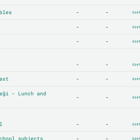
bles
-
-
öze
-
-
öze
-
-
öze
-
-
öze
ast
-
-
öze
eği - Lunch and
-
-
öze
l
-
-
öze
chool subjects
-
-
öze