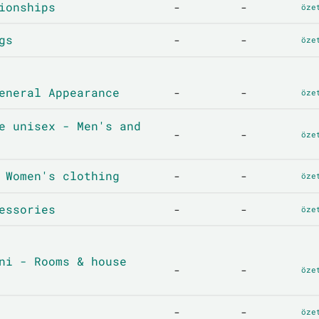
ionships
-
-
öze
gs
-
-
öze
eneral Appearance
-
-
öze
e unisex - Men's and
-
-
öze
 Women's clothing
-
-
öze
essories
-
-
öze
ni - Rooms & house
-
-
öze
-
-
öze