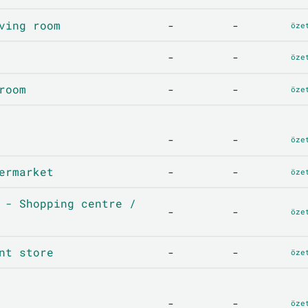
ving room
-
-
öze
-
-
öze
room
-
-
öze
-
-
öze
ermarket
-
-
öze
 - Shopping centre /
-
-
öze
nt store
-
-
öze
-
-
öze