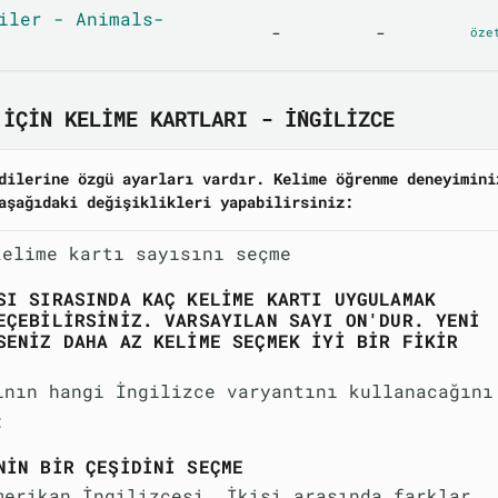
iler - Animals-
-
-
öze
IÇIN KELIME KARTLARI - İNGILIZCE
dilerine özgü ayarları vardır. Kelime öğrenme deneyimini
aşağıdaki değişiklikleri yapabilirsiniz:
kelime kartı sayısını seçme
SI SIRASINDA KAÇ KELIME KARTI UYGULAMAK
EÇEBILIRSINIZ. VARSAYILAN SAYI ON'DUR. YENI
SENIZ DAHA AZ KELIME SEÇMEK IYI BIR FIKIR
ının hangi İngilizce varyantını kullanacağını
:
NIN BIR ÇEŞIDINI SEÇME
merikan İngilizcesi. İkisi arasında farklar