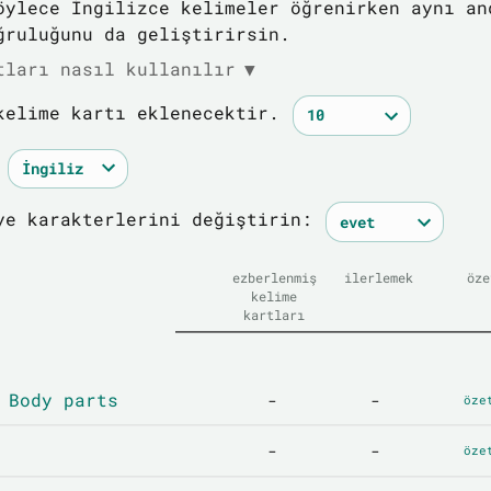
öylece İngilizce kelimeler öğrenirken aynı an
ğruluğunu da geliştirirsin.
tları nasıl kullanılır
▼
kelime kartı eklenecektir.
ye karakterlerini değiştirin:
ezberlenmiş
ilerlemek
öze
kelime
kartları
 Body parts
-
-
öze
-
-
öze