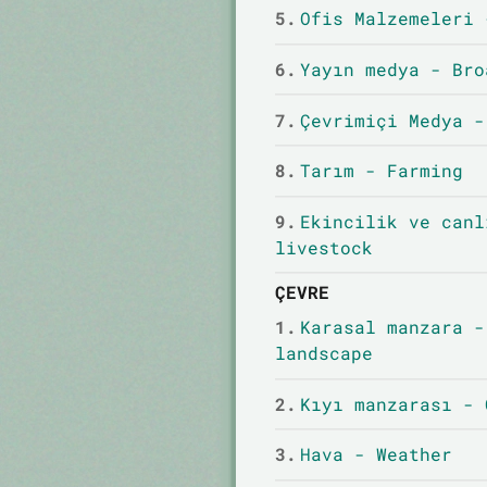
5.
Ofis Malzemeleri 
6.
Yayın medya - Bro
7.
Çevrimiçi Medya -
8.
Tarım - Farming
9.
Ekincilik ve canl
livestock
ÇEVRE
1.
Karasal manzara -
landscape
2.
Kıyı manzarası - 
3.
Hava - Weather