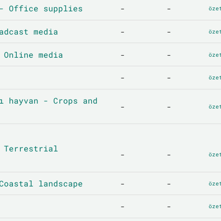
- Office supplies
-
-
öze
adcast media
-
-
öze
 Online media
-
-
öze
-
-
öze
ı hayvan - Crops and
-
-
öze
 Terrestrial
-
-
öze
Coastal landscape
-
-
öze
-
-
öze