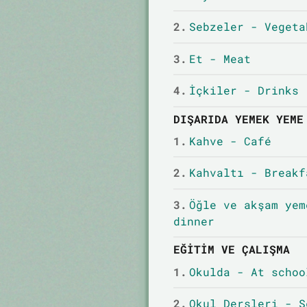
2.
Sebzeler - Vegeta
3.
Et - Meat
4.
İçkiler - Drinks
DIŞARIDA YEMEK YEME
1.
Kahve - Café
2.
Kahvaltı - Breakf
3.
Öğle ve akşam yem
dinner
EĞITIM VE ÇALIŞMA
1.
Okulda - At schoo
2.
Okul Dersleri - S