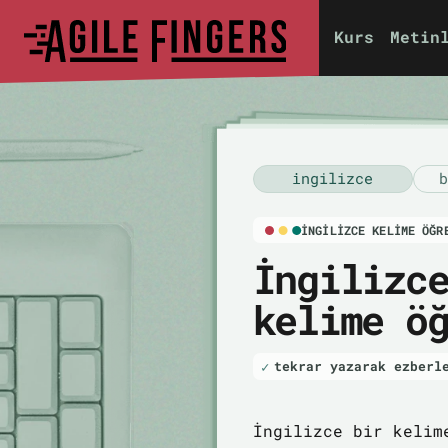
Kurs
Metin
i̇ngilizce
b
İNGILIZCE KELIME ÖĞR
İngilizc
kelime ö
tekrar yazarak ezberl
İngilizce bir kelim