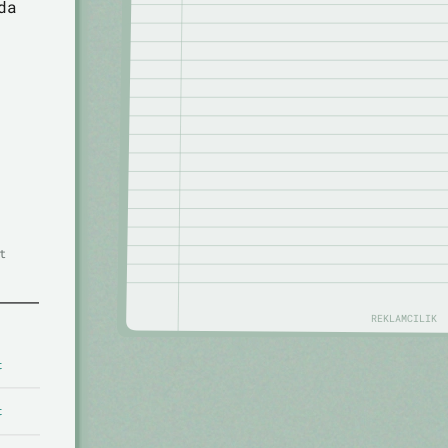
da
t
REKLAMCILIK
t
t