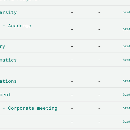
ersity
-
-
öze
 - Academic
-
-
öze
ry
-
-
öze
matics
-
-
öze
ations
-
-
öze
ment
-
-
öze
 - Corporate meeting
-
-
öze
-
-
öze