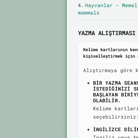
4.
Hayvanlar - Memel
mammals
YAZMA ALIŞTIRMASI 
Kelime kartlarının ken
kişiselleştirmek için 
Alıştırmaya göre 
BIR YAZMA SEAN
ISTEDIĞINIZI S
BAŞLAYAN BIRIY
OLABILIR.
Kelime kartlar
seçebilirsiniz
İNGILIZCE DILI
İngiliz veya A