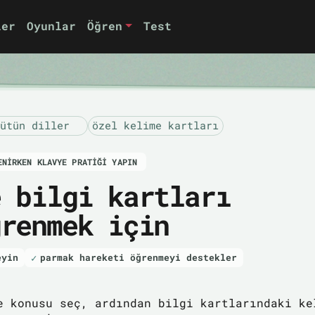
ler
Oyunlar
Öğren
Test
ütün diller
özel kelime kartları
ENIRKEN KLAVYE PRATIĞI YAPIN
e bilgi kartları
ğrenmek için
eyin
parmak hareketi öğrenmeyi destekler
e konusu seç, ardından bilgi kartlarındaki ke