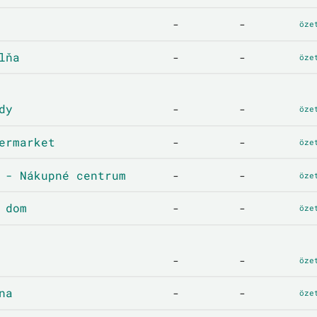
-
-
öze
lňa
-
-
öze
dy
-
-
öze
ermarket
-
-
öze
 - Nákupné centrum
-
-
öze
 dom
-
-
öze
-
-
öze
na
-
-
öze