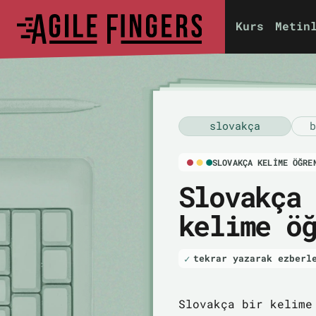
Kurs
Metin
slovakça
b
SLOVAKÇA KELIME ÖĞRE
Slovakça
kelime ö
tekrar yazarak ezberl
Slovakça bir kelime