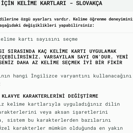
 IÇIN KELIME KARTLARI - SLOVAKÇA
dilerine özgü ayarları vardır. Kelime öğrenme deneyimini
aşağıdaki değişiklikleri yapabilirsiniz:
kelime kartı sayısını seçme
SI SIRASINDA KAÇ KELIME KARTI UYGULAMAK
EÇEBILIRSINIZ. VARSAYILAN SAYI ON'DUR. YENI
SENIZ DAHA AZ KELIME SEÇMEK IYI BIR FIKIR
ının hangi İngilizce varyantını kullanacağını
:
 KLAVYE KARAKTERLERINI DEĞIŞTIRME
iz kelime kartlarıyla uyguladığınız dilin
arakterlerini veya aksan işaretlerini
a, sistem bu karakterlerden bazılarını
Özel karakterler mümkün olduğunda en yakın