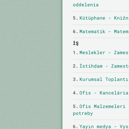
oddelenia
5.
Kütüphane - Knižn
6.
Matematik - Matem
İŞ
1.
Meslekler - Zames
2.
İstihdam - Zamest
3.
Kurumsal Toplantı
4.
Ofis - Kancelária
5.
Ofis Malzemeleri 
potreby
6.
Yayın medya - Vys