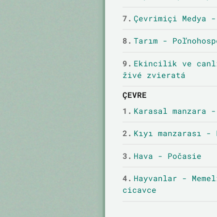
7.
Çevrimiçi Medya -
8.
Tarım - Poľnohosp
9.
Ekincilik ve canl
živé zvieratá
ÇEVRE
1.
Karasal manzara -
2.
Kıyı manzarası - 
3.
Hava - Počasie
4.
Hayvanlar - Memel
cicavce