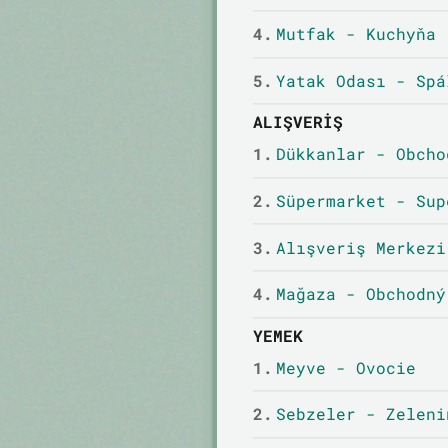
4.
Mutfak - Kuchyňa
5.
Yatak Odası - Spá
ALIŞVERIŞ
1.
Dükkanlar - Obcho
2.
Süpermarket - Sup
3.
Alışveriş Merkezi
4.
Mağaza - Obchodný
YEMEK
1.
Meyve - Ovocie
2.
Sebzeler - Zeleni