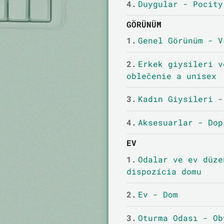
4.
Duygular - Pocity
GÖRÜNÜM
1.
Genel Görünüm - V
2.
Erkek giysileri v
oblečenie a unisex
3.
Kadın Giysileri -
4.
Aksesuarlar - Dop
EV
1.
Odalar ve ev düze
dispozícia domu
2.
Ev - Dom
3.
Oturma Odası - Ob