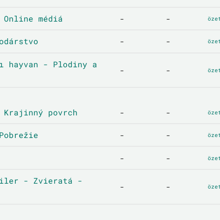
 Online médiá
-
-
öze
odárstvo
-
-
öze
ı hayvan - Plodiny a
-
-
öze
 Krajinný povrch
-
-
öze
Pobrežie
-
-
öze
-
-
öze
iler - Zvieratá -
-
-
öze