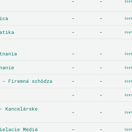
-
-
öze
ica
-
-
öze
atika
-
-
öze
tnania
-
-
öze
nanie
-
-
öze
 - Firemná schôdza
-
-
öze
-
-
öze
- Kancelárske
-
-
öze
ielacie Médiá
-
-
öze