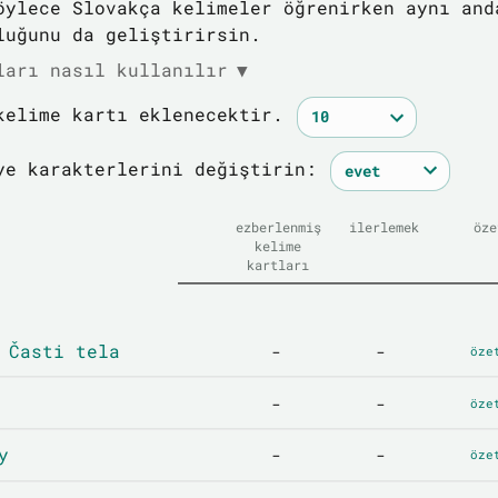
öylece Slovakça kelimeler öğrenirken aynı and
luğunu da geliştirirsin.
ları nasıl kullanılır
▼
kelime kartı eklenecektir.
ye karakterlerini değiştirin:
ezberlenmiş
ilerlemek
öze
kelime
kartları
 Časti tela
-
-
öze
-
-
öze
y
-
-
öze