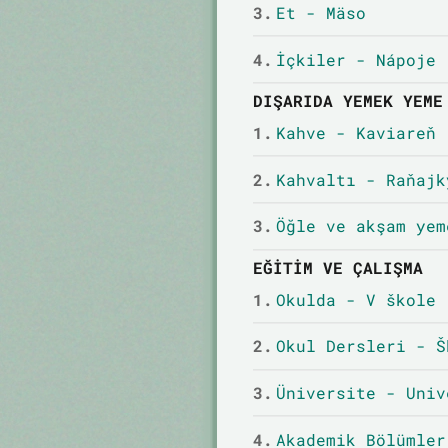
3.
Et - Mäso
4.
İçkiler - Nápoje
DIŞARIDA YEMEK YEME
1.
Kahve - Kaviareň
2.
Kahvaltı - Raňajk
3.
Öğle ve akşam yem
EĞITIM VE ÇALIŞMA
1.
Okulda - V škole
2.
Okul Dersleri - Š
3.
Üniversite - Univ
4.
Akademik Bölümler