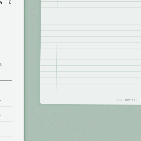
a 10
t
t
REKLAMCILIK
t
t