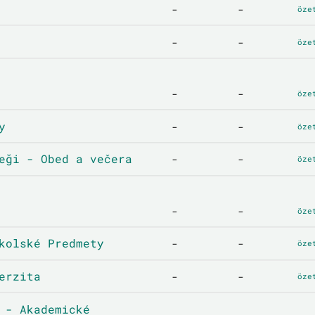
-
-
öze
-
-
öze
-
-
öze
y
-
-
öze
eği - Obed a večera
-
-
öze
-
-
öze
kolské Predmety
-
-
öze
erzita
-
-
öze
 - Akademické