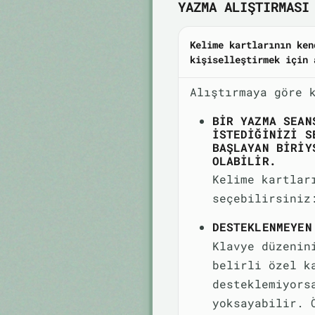
YAZMA ALIŞTIRMASI
Kelime kartlarının ken
kişiselleştirmek için 
Alıştırmaya göre 
BIR YAZMA SEAN
ISTEDIĞINIZI S
BAŞLAYAN BIRIY
OLABILIR.
Kelime kartlar
seçebilirsiniz
DESTEKLENMEYEN
Klavye düzenin
belirli özel k
desteklemiyors
yoksayabilir. 