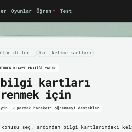
ler
Oyunlar
Öğren
Test
ütün diller
özel kelime kartları
NIRKEN KLAVYE PRATIĞI YAPIN
 bilgi kartları
ğrenmek için
eyin
parmak hareketi öğrenmeyi destekler
 konusu seç, ardından bilgi kartlarındaki kel