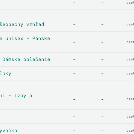
-
-
öze
šeobecný vzhľad
-
-
öze
e unisex - Pánske
-
-
öze
 Dámske oblečenie
-
-
öze
lnky
-
-
öze
ni - Izby a
-
-
öze
-
-
öze
ývačka
-
-
öze