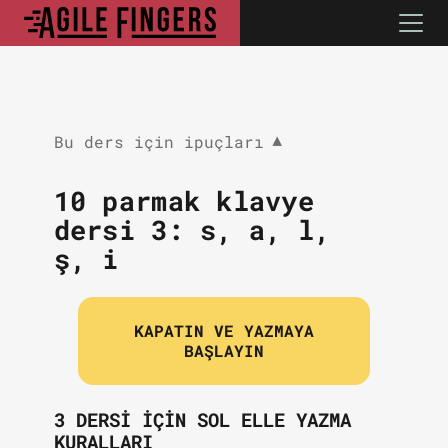
Bu ders için ipuçları
▼
10 parmak klavye
dersi 3:
s, a, l,
ş, i
KAPATIN VE YAZMAYA
BAŞLAYIN
3 DERSI IÇIN SOL ELLE YAZMA
KURALLARI