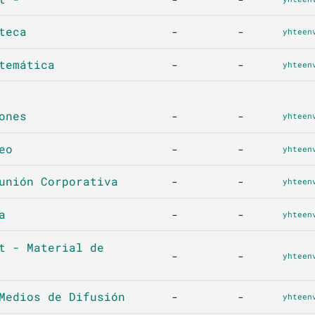
teca
-
-
yhteen
temática
-
-
yhteen
ones
-
-
yhteen
eo
-
-
yhteen
unión Corporativa
-
-
yhteen
a
-
-
yhteen
t - Material de
-
-
yhteen
Medios de Difusión
-
-
yhteen