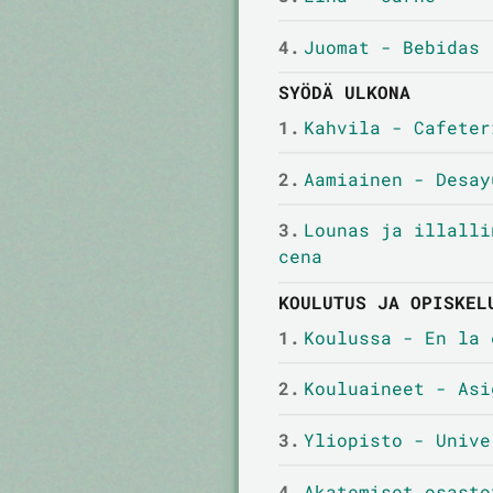
4.
Juomat - Bebidas
SYÖDÄ ULKONA
1.
Kahvila - Cafeter
2.
Aamiainen - Desay
3.
Lounas ja illalli
cena
KOULUTUS JA OPISKEL
1.
Koulussa - En la 
2.
Kouluaineet - Asi
3.
Yliopisto - Unive
4.
Akatemiset osasto