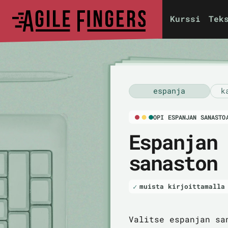
Kurssi
Tek
espanja
k
OPI ESPANJAN SANASTO
Espanjan
sanaston
muista kirjoittamalla
Valitse espanjan sa