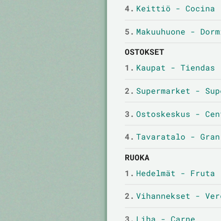
4.
Keittiö - Cocina
5.
Makuuhuone - Dorm
OSTOKSET
1.
Kaupat - Tiendas
2.
Supermarket - Sup
3.
Ostoskeskus - Cen
4.
Tavaratalo - Gran
RUOKA
1.
Hedelmät - Fruta
2.
Vihannekset - Ver
3.
Liha - Carne