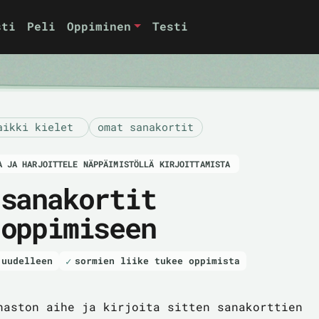
sti
Peli
Oppiminen
Testi
aikki kielet
omat sanakortit
A JA HARJOITTELE NÄPPÄIMISTÖLLÄ KIRJOITTAMISTA
 sanakortit
 oppimiseen
 uudelleen
sormien liike tukee oppimista
naston aihe ja kirjoita sitten sanakorttien