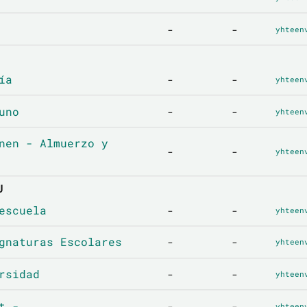
-
-
yhteen
ía
-
-
yhteen
uno
-
-
yhteen
nen - Almuerzo y
-
-
yhteen
U
escuela
-
-
yhteen
gnaturas Escolares
-
-
yhteen
rsidad
-
-
yhteen
t -
-
-
yhteen