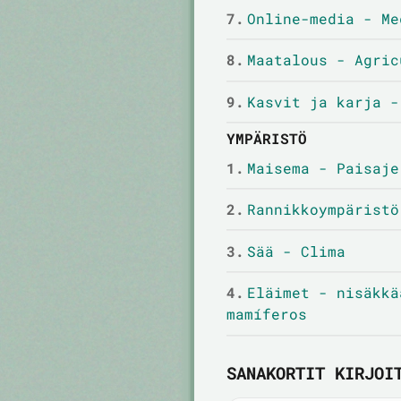
7.
Online-media - Me
8.
Maatalous - Agric
9.
Kasvit ja karja -
YMPÄRISTÖ
1.
Maisema - Paisaje
2.
Rannikkoympäristö
3.
Sää - Clima
4.
Eläimet - nisäkkä
mamíferos
SANAKORTIT KIRJOI