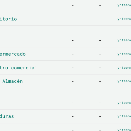
-
-
yhteen
itorio
-
-
yhteen
-
-
yhteen
ermercado
-
-
yhteen
tro comercial
-
-
yhteen
 Almacén
-
-
yhteen
-
-
yhteen
duras
-
-
yhteen
-
-
yhteen