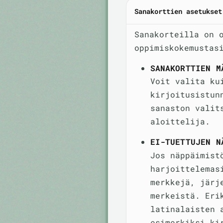
Sanakorttien asetukset
Sanakorteilla on 
oppimiskokemustas
SANAKORTTIEN M
Voit valita ku
kirjoitusistun
sanaston valit
aloittelija.
EI-TUETTUJEN N
Jos näppäimist
harjoittelemas
merkkejä, järj
merkeistä. Eri
latinalaisten 
esimerkiksi ki