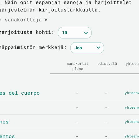
. Näin opit espanjan sanoja ja harjoittelet
järjestelmän kirjoitustarkkuutta.
n sanakortteja
▼
harjoitusta kohti:
näppäimistön merkkejä:
sanakortit
edistystä
yhteen
ulkoa
es del cuerpo
-
-
yhteen
-
-
yhteen
nes
-
-
yhteen
entos
-
-
yhteen