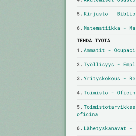
5.
Kirjasto - Biblio
6.
Matematiikka - Ma
TEHDÄ TYÖTÄ
1.
Ammatit - Ocupaci
2.
Työllisyys - Empl
3.
Yrityskokous - Re
4.
Toimisto - Oficin
5.
Toimistotarvikkee
oficina
6.
Lähetyskanavat - 