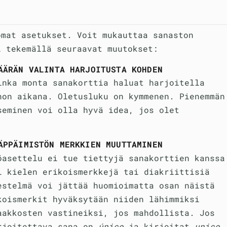
omat asetukset. Voit mukauttaa sanaston
i tekemällä seuraavat muutokset:
ÄÄRÄN VALINTA HARJOITUSTA KOHDEN
inka monta sanakorttia haluat harjoitella
non aikana. Oletusluku on kymmenen. Pienemmän
seminen voi olla hyvä idea, jos olet
ÄPPÄIMISTÖN MERKKIEN MUUTTAMINEN
öasettelu ei tue tiettyjä sanakorttien kanssa
i kielen erikoismerkkejä tai diakriittisiä
estelmä voi jättää huomioimatta osan näistä
koismerkit hyväksytään niiden lähimmiksi
aakkosten vastineiksi, jos mahdollista. Jos
rjoitettava sana on
único
ja kirjoitat
unico
,