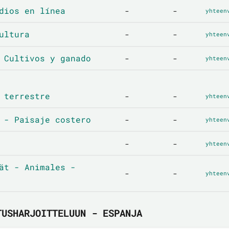
dios en línea
-
-
yhteen
ultura
-
-
yhteen
 Cultivos y ganado
-
-
yhteen
 terrestre
-
-
yhteen
 - Paisaje costero
-
-
yhteen
-
-
yhteen
ät - Animales -
-
-
yhteen
TUSHARJOITTELUUN - ESPANJA