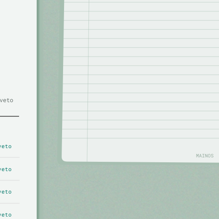
veto
veto
MAINOS
veto
veto
veto