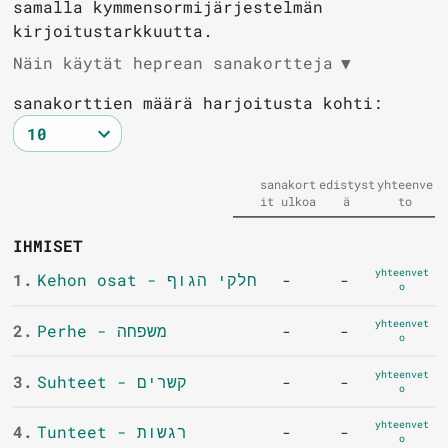
samalla kymmensormijärjestelmän
kirjoitustarkkuutta.
Näin käytät heprean sanakortteja
▼
sanakorttien määrä harjoitusta kohti:
sanakort
edistyst
yhteenve
it ulkoa
ä
to
IHMISET
yhteenvet
1.
Kehon osat - חלקי הגוף
-
-
o
yhteenvet
2.
Perhe - משפחה
-
-
o
yhteenvet
3.
Suhteet - קשרים
-
-
o
yhteenvet
4.
Tunteet - רגשות
-
-
o