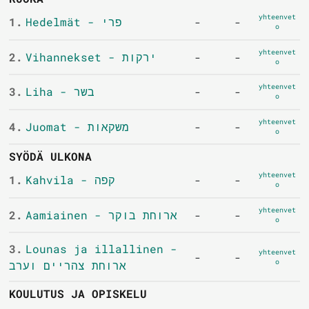
yhteenvet
1.
Hedelmät - פרי
-
-
o
yhteenvet
2.
Vihannekset - ירקות
-
-
o
yhteenvet
3.
Liha - בשר
-
-
o
yhteenvet
4.
Juomat - משקאות
-
-
o
SYÖDÄ ULKONA
yhteenvet
1.
Kahvila - קפה
-
-
o
yhteenvet
2.
Aamiainen - ארוחת בוקר
-
-
o
3.
Lounas ja illallinen -
yhteenvet
-
-
o
ארוחת צהריים וערב
KOULUTUS JA OPISKELU