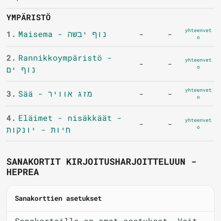
YMPÄRISTÖ
yhteenvet
1.
Maisema - נוף יבשה
-
-
o
2.
Rannikkoympäristö -
yhteenvet
-
-
o
נוף ים
yhteenvet
3.
Sää - מזג אוויר
-
-
o
4.
Eläimet - nisäkkäät -
yhteenvet
-
-
o
חיות - יונקות
SANAKORTIT KIRJOITUSHARJOITTELUUN -
HEPREA
Sanakorttien asetukset
Sanakorteilla on omat asetukset. Voit