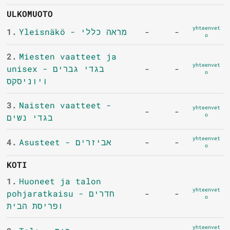
ULKOMUOTO
yhteenvet
1.
Yleisnäkö - מראה כללי
-
-
o
2.
Miesten vaatteet ja
yhteenvet
unisex - בגדי גברים
-
-
o
ויוניסקס
3.
Naisten vaatteet -
yhteenvet
-
-
o
בגדי נשים
yhteenvet
4.
Asusteet - אביזרים
-
-
o
KOTI
1.
Huoneet ja talon
yhteenvet
pohjaratkaisu - חדרים
-
-
o
ופריסת הבית
yhteenvet