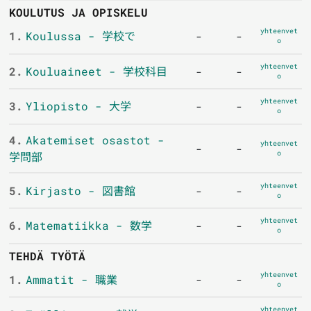
KOULUTUS JA OPISKELU
yhteenvet
1.
Koulussa - 学校で
-
-
o
yhteenvet
2.
Kouluaineet - 学校科目
-
-
o
yhteenvet
3.
Yliopisto - 大学
-
-
o
4.
Akatemiset osastot -
yhteenvet
-
-
o
学問部
yhteenvet
5.
Kirjasto - 図書館
-
-
o
yhteenvet
6.
Matematiikka - 数学
-
-
o
TEHDÄ TYÖTÄ
yhteenvet
1.
Ammatit - 職業
-
-
o
yhteenvet