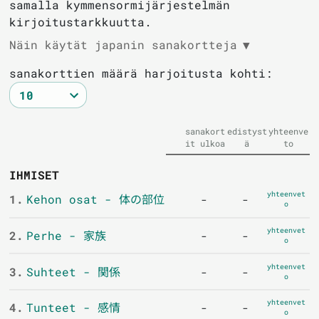
samalla kymmensormijärjestelmän
kirjoitustarkkuutta.
Näin käytät japanin sanakortteja
▼
sanakorttien määrä harjoitusta kohti:
sanakort
edistyst
yhteenve
it ulkoa
ä
to
IHMISET
yhteenvet
1.
Kehon osat - 体の部位
-
-
o
yhteenvet
2.
Perhe - 家族
-
-
o
yhteenvet
3.
Suhteet - 関係
-
-
o
yhteenvet
4.
Tunteet - 感情
-
-
o