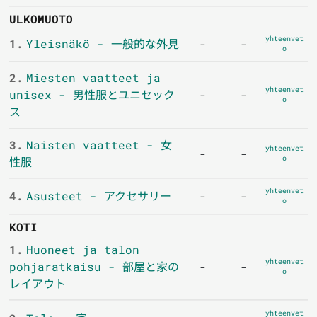
ULKOMUOTO
yhteenvet
1.
Yleisnäkö - 一般的な外見
-
-
o
2.
Miesten vaatteet ja
yhteenvet
unisex - 男性服とユニセック
-
-
o
ス
3.
Naisten vaatteet - 女
yhteenvet
-
-
o
性服
yhteenvet
4.
Asusteet - アクセサリー
-
-
o
KOTI
1.
Huoneet ja talon
yhteenvet
pohjaratkaisu - 部屋と家の
-
-
o
レイアウト
yhteenvet