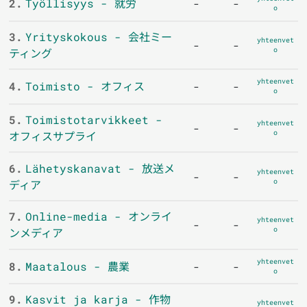
2.
Työllisyys - 就労
-
-
o
3.
Yrityskokous - 会社ミー
yhteenvet
-
-
o
ティング
yhteenvet
4.
Toimisto - オフィス
-
-
o
5.
Toimistotarvikkeet -
yhteenvet
-
-
o
オフィスサプライ
6.
Lähetyskanavat - 放送メ
yhteenvet
-
-
o
ディア
7.
Online-media - オンライ
yhteenvet
-
-
o
ンメディア
yhteenvet
8.
Maatalous - 農業
-
-
o
9.
Kasvit ja karja - 作物
yhteenvet