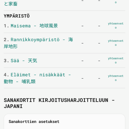
-
-
o
と家畜
YMPÄRISTÖ
yhteenvet
1.
Maisema - 地球風景
-
-
o
2.
Rannikkoympäristö - 海
yhteenvet
-
-
o
岸地形
yhteenvet
3.
Sää - 天気
-
-
o
4.
Eläimet - nisäkkäät -
yhteenvet
-
-
o
動物 - 哺乳類
SANAKORTIT KIRJOITUSHARJOITTELUUN -
JAPANI
Sanakorttien asetukset