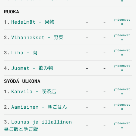
o
RUOKA
yhteenvet
1.
Hedelmät - 果物
-
-
o
yhteenvet
2.
Vihannekset - 野菜
-
-
o
yhteenvet
3.
Liha - 肉
-
-
o
yhteenvet
4.
Juomat - 飲み物
-
-
o
SYÖDÄ ULKONA
yhteenvet
1.
Kahvila - 喫茶店
-
-
o
yhteenvet
2.
Aamiainen - 朝ごはん
-
-
o
3.
Lounas ja illallinen -
yhteenvet
-
-
o
昼ご飯と晩ご飯