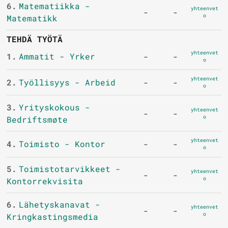
6.
Matematiikka -
yhteenvet
-
-
o
Matematikk
TEHDÄ TYÖTÄ
yhteenvet
1.
Ammatit - Yrker
-
-
o
yhteenvet
2.
Työllisyys - Arbeid
-
-
o
3.
Yrityskokous -
yhteenvet
-
-
o
Bedriftsmøte
yhteenvet
4.
Toimisto - Kontor
-
-
o
5.
Toimistotarvikkeet -
yhteenvet
-
-
o
Kontorrekvisita
6.
Lähetyskanavat -
yhteenvet
-
-
o
Kringkastingsmedia