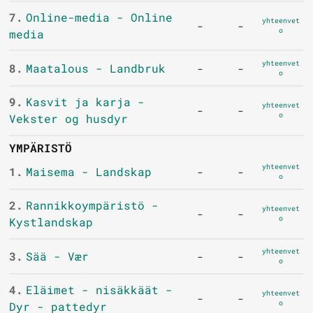
7.
Online-media - Online
yhteenvet
-
-
o
media
yhteenvet
8.
Maatalous - Landbruk
-
-
o
9.
Kasvit ja karja -
yhteenvet
-
-
o
Vekster og husdyr
YMPÄRISTÖ
yhteenvet
1.
Maisema - Landskap
-
-
o
2.
Rannikkoympäristö -
yhteenvet
-
-
o
Kystlandskap
yhteenvet
3.
Sää - Vær
-
-
o
4.
Eläimet - nisäkkäät -
yhteenvet
-
-
o
Dyr - pattedyr