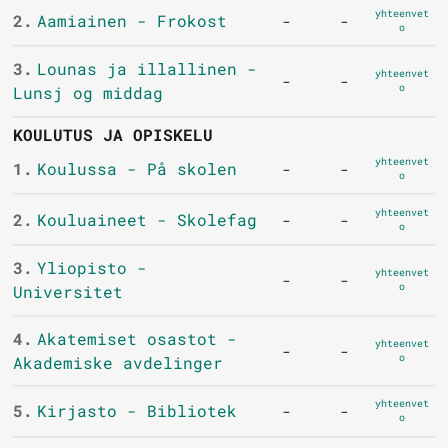
yhteenvet
2.
Aamiainen - Frokost
-
-
o
3.
Lounas ja illallinen -
yhteenvet
-
-
o
Lunsj og middag
KOULUTUS JA OPISKELU
yhteenvet
1.
Koulussa - På skolen
-
-
o
yhteenvet
2.
Kouluaineet - Skolefag
-
-
o
3.
Yliopisto -
yhteenvet
-
-
o
Universitet
4.
Akatemiset osastot -
yhteenvet
-
-
o
Akademiske avdelinger
yhteenvet
5.
Kirjasto - Bibliotek
-
-
o