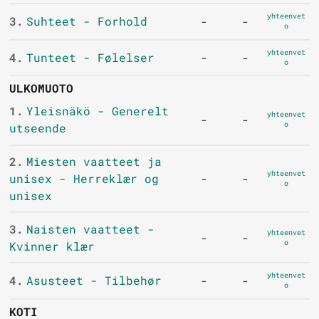
yhteenvet
3.
Suhteet - Forhold
-
-
o
yhteenvet
4.
Tunteet - Følelser
-
-
o
ULKOMUOTO
1.
Yleisnäkö - Generelt
yhteenvet
-
-
o
utseende
2.
Miesten vaatteet ja
yhteenvet
unisex - Herreklær og
-
-
o
unisex
3.
Naisten vaatteet -
yhteenvet
-
-
o
Kvinner klær
yhteenvet
4.
Asusteet - Tilbehør
-
-
o
KOTI