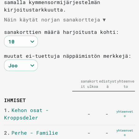
samalla kymmensormijärjestelmän
kirjoitustarkkuutta.
Näin käytät norjan sanakortteja
▼
sanakorttien määrä harjoitusta kohti:
muutat ei-tuettuja näppäimistön merkkejä:
sanakort
edistyst
yhteenve
it ulkoa
ä
to
IHMISET
1.
Kehon osat -
yhteenvet
-
-
o
Kroppsdeler
yhteenvet
2.
Perhe - Familie
-
-
o