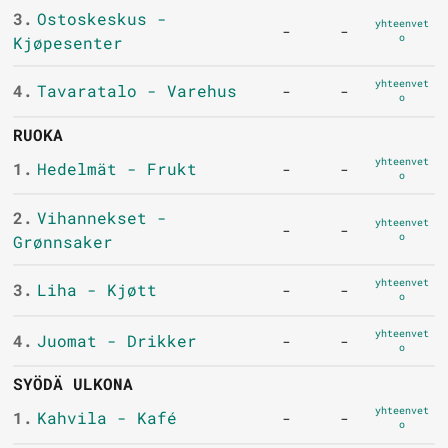
3.
Ostoskeskus -
yhteenvet
-
-
o
Kjøpesenter
yhteenvet
4.
Tavaratalo - Varehus
-
-
o
RUOKA
yhteenvet
1.
Hedelmät - Frukt
-
-
o
2.
Vihannekset -
yhteenvet
-
-
o
Grønnsaker
yhteenvet
3.
Liha - Kjøtt
-
-
o
yhteenvet
4.
Juomat - Drikker
-
-
o
SYÖDÄ ULKONA
yhteenvet
1.
Kahvila - Kafé
-
-
o