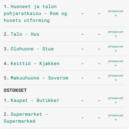
1.
Huoneet ja talon
yhteenvet
pohjaratkaisu - Rom og
-
-
o
husets utforming
yhteenvet
2.
Talo - Hus
-
-
o
yhteenvet
3.
Olohuone - Stue
-
-
o
yhteenvet
4.
Keittiö - Kjøkken
-
-
o
yhteenvet
5.
Makuuhuone - Soverom
-
-
o
OSTOKSET
yhteenvet
1.
Kaupat - Butikker
-
-
o
2.
Supermarket -
yhteenvet
-
-
o
Supermarked