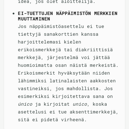
idea, jos olet aloittelija.
EI-TUETTUJEN NÄPPÄIMISTÖN MERKKIEN
MUUTTAMINEN
Jos näppäimistöasettelu ei tue
tiettyjä sanakorttien kanssa
harjoittelemasi kielen
erikoismerkkejä tai diakriittisiä
merkkejä, järjestelmä voi jättää
huomioimatta osan näistä merkeistä.
Erikoismerkit hyväksytään niiden
lähimmiksi latinalaisten aakkosten
vastineiksi, jos mahdollista. Jos
esimerkiksi kirjoitettava sana on
único
ja kirjoitat
unico
, koska
asettelusi ei tue aksenttimerkkejä,
sitä ei pidetä virheenä.