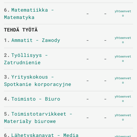
6.
Matematiikka -
yhteenvet
-
-
o
Matematyka
TEHDÄ TYÖTÄ
yhteenvet
1.
Ammatit - Zawody
-
-
o
2.
Työllisyys -
yhteenvet
-
-
o
Zatrudnienie
3.
Yrityskokous -
yhteenvet
-
-
o
Spotkanie korporacyjne
yhteenvet
4.
Toimisto - Biuro
-
-
o
5.
Toimistotarvikkeet -
yhteenvet
-
-
o
Materiały biurowe
6.
Lähetyskanavat - Media
yhteenvet