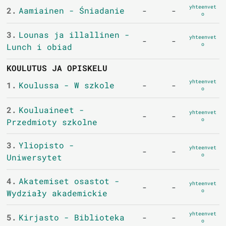
yhteenvet
2.
Aamiainen - Śniadanie
-
-
o
3.
Lounas ja illallinen -
yhteenvet
-
-
o
Lunch i obiad
KOULUTUS JA OPISKELU
yhteenvet
1.
Koulussa - W szkole
-
-
o
2.
Kouluaineet -
yhteenvet
-
-
o
Przedmioty szkolne
3.
Yliopisto -
yhteenvet
-
-
o
Uniwersytet
4.
Akatemiset osastot -
yhteenvet
-
-
o
Wydziały akademickie
yhteenvet
5.
Kirjasto - Biblioteka
-
-
o