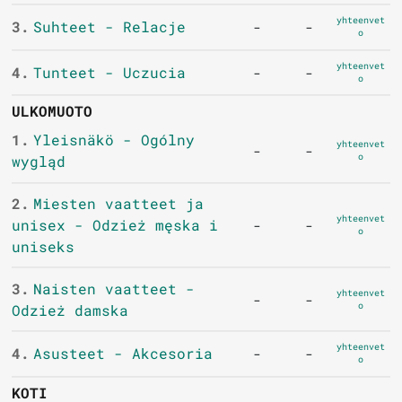
yhteenvet
3.
Suhteet - Relacje
-
-
o
yhteenvet
4.
Tunteet - Uczucia
-
-
o
ULKOMUOTO
1.
Yleisnäkö - Ogólny
yhteenvet
-
-
o
wygląd
2.
Miesten vaatteet ja
yhteenvet
unisex - Odzież męska i
-
-
o
uniseks
3.
Naisten vaatteet -
yhteenvet
-
-
o
Odzież damska
yhteenvet
4.
Asusteet - Akcesoria
-
-
o
KOTI