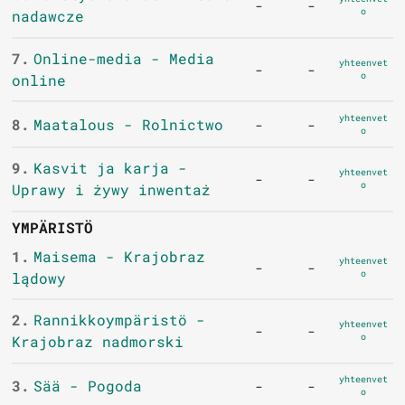
-
-
o
nadawcze
7.
Online-media - Media
yhteenvet
-
-
o
online
yhteenvet
8.
Maatalous - Rolnictwo
-
-
o
9.
Kasvit ja karja -
yhteenvet
-
-
o
Uprawy i żywy inwentaż
YMPÄRISTÖ
1.
Maisema - Krajobraz
yhteenvet
-
-
o
lądowy
2.
Rannikkoympäristö -
yhteenvet
-
-
o
Krajobraz nadmorski
yhteenvet
3.
Sää - Pogoda
-
-
o