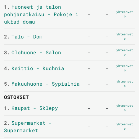
1.
Huoneet ja talon
yhteenvet
pohjaratkaisu - Pokoje i
-
-
o
układ domu
yhteenvet
2.
Talo - Dom
-
-
o
yhteenvet
3.
Olohuone - Salon
-
-
o
yhteenvet
4.
Keittiö - Kuchnia
-
-
o
yhteenvet
5.
Makuuhuone - Sypialnia
-
-
o
OSTOKSET
yhteenvet
1.
Kaupat - Sklepy
-
-
o
2.
Supermarket -
yhteenvet
-
-
o
Supermarket