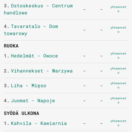
3.
Ostoskeskus - Centrum
yhteenvet
-
-
o
handlowe
4.
Tavaratalo - Dom
yhteenvet
-
-
o
towarowy
RUOKA
yhteenvet
1.
Hedelmät - Owoce
-
-
o
yhteenvet
2.
Vihannekset - Warzywa
-
-
o
yhteenvet
3.
Liha - Mięso
-
-
o
yhteenvet
4.
Juomat - Napoje
-
-
o
SYÖDÄ ULKONA
yhteenvet
1.
Kahvila - Kawiarnia
-
-
o