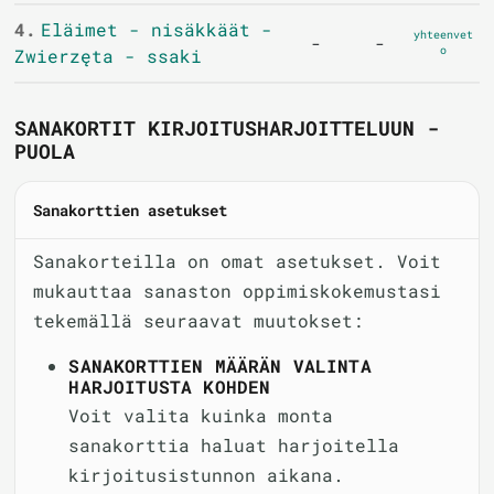
4.
Eläimet - nisäkkäät -
yhteenvet
-
-
o
Zwierzęta - ssaki
SANAKORTIT KIRJOITUSHARJOITTELUUN -
PUOLA
Sanakorttien asetukset
Sanakorteilla on omat asetukset. Voit
mukauttaa sanaston oppimiskokemustasi
tekemällä seuraavat muutokset:
SANAKORTTIEN MÄÄRÄN VALINTA
HARJOITUSTA KOHDEN
Voit valita kuinka monta
sanakorttia haluat harjoitella
kirjoitusistunnon aikana.