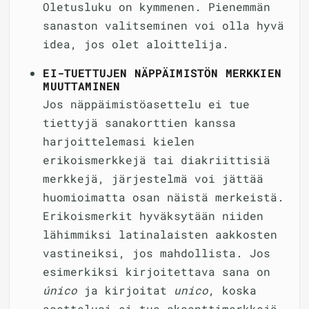
Oletusluku on kymmenen. Pienemmän
sanaston valitseminen voi olla hyvä
idea, jos olet aloittelija.
EI-TUETTUJEN NÄPPÄIMISTÖN MERKKIEN
MUUTTAMINEN
Jos näppäimistöasettelu ei tue
tiettyjä sanakorttien kanssa
harjoittelemasi kielen
erikoismerkkejä tai diakriittisiä
merkkejä, järjestelmä voi jättää
huomioimatta osan näistä merkeistä.
Erikoismerkit hyväksytään niiden
lähimmiksi latinalaisten aakkosten
vastineiksi, jos mahdollista. Jos
esimerkiksi kirjoitettava sana on
único
ja kirjoitat
unico
, koska
asettelusi ei tue aksenttimerkkejä,