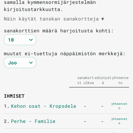
samalla kymmensormijärjestelmän
kirjoitustarkkuutta.
Näin käytät tanskan sanakortteja
▼
sanakorttien määrä harjoitusta kohti:
muutat ei-tuettuja näppäimistön merkkejä:
sanakort
edistyst
yhteenve
it ulkoa
ä
to
IHMISET
yhteenvet
1.
Kehon osat - Kropsdele
-
-
o
yhteenvet
2.
Perhe - Familie
-
-
o