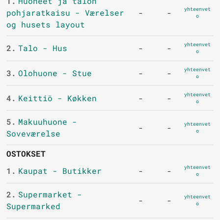
1.
Huoneet ja talon
yhteenvet
pohjaratkaisu - Værelser
-
-
o
og husets layout
yhteenvet
2.
Talo - Hus
-
-
o
yhteenvet
3.
Olohuone - Stue
-
-
o
yhteenvet
4.
Keittiö - Køkken
-
-
o
5.
Makuuhuone -
yhteenvet
-
-
o
Soveværelse
OSTOKSET
yhteenvet
1.
Kaupat - Butikker
-
-
o
2.
Supermarket -
yhteenvet
-
-
o
Supermarked