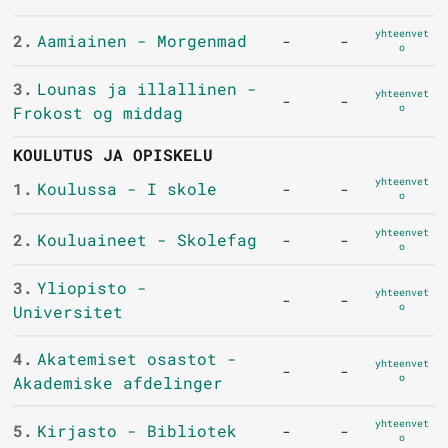
yhteenvet
2.
Aamiainen - Morgenmad
-
-
o
3.
Lounas ja illallinen -
yhteenvet
-
-
o
Frokost og middag
KOULUTUS JA OPISKELU
yhteenvet
1.
Koulussa - I skole
-
-
o
yhteenvet
2.
Kouluaineet - Skolefag
-
-
o
3.
Yliopisto -
yhteenvet
-
-
o
Universitet
4.
Akatemiset osastot -
yhteenvet
-
-
o
Akademiske afdelinger
yhteenvet
5.
Kirjasto - Bibliotek
-
-
o