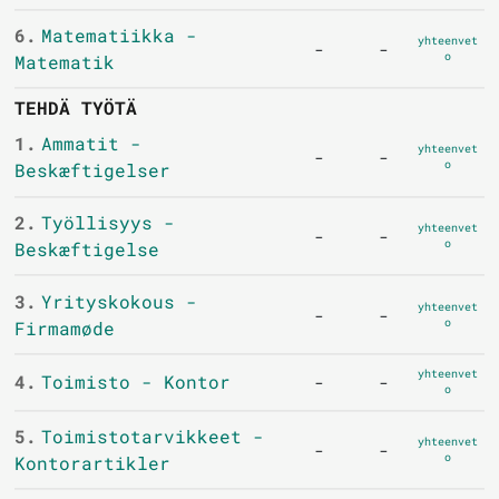
6.
Matematiikka -
yhteenvet
-
-
o
Matematik
TEHDÄ TYÖTÄ
1.
Ammatit -
yhteenvet
-
-
o
Beskæftigelser
2.
Työllisyys -
yhteenvet
-
-
o
Beskæftigelse
3.
Yrityskokous -
yhteenvet
-
-
o
Firmamøde
yhteenvet
4.
Toimisto - Kontor
-
-
o
5.
Toimistotarvikkeet -
yhteenvet
-
-
o
Kontorartikler