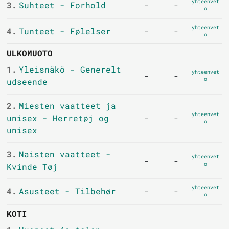
yhteenvet
3.
Suhteet - Forhold
-
-
o
yhteenvet
4.
Tunteet - Følelser
-
-
o
ULKOMUOTO
1.
Yleisnäkö - Generelt
yhteenvet
-
-
o
udseende
2.
Miesten vaatteet ja
yhteenvet
unisex - Herretøj og
-
-
o
unisex
3.
Naisten vaatteet -
yhteenvet
-
-
o
Kvinde Tøj
yhteenvet
4.
Asusteet - Tilbehør
-
-
o
KOTI