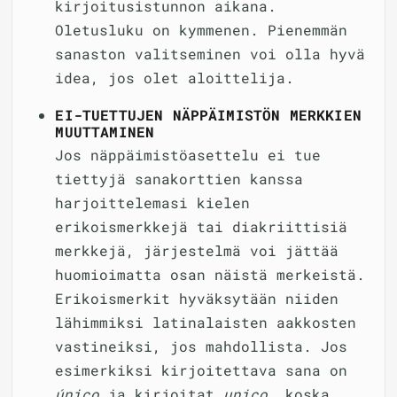
kirjoitusistunnon aikana.
Oletusluku on kymmenen. Pienemmän
sanaston valitseminen voi olla hyvä
idea, jos olet aloittelija.
EI-TUETTUJEN NÄPPÄIMISTÖN MERKKIEN
MUUTTAMINEN
Jos näppäimistöasettelu ei tue
tiettyjä sanakorttien kanssa
harjoittelemasi kielen
erikoismerkkejä tai diakriittisiä
merkkejä, järjestelmä voi jättää
huomioimatta osan näistä merkeistä.
Erikoismerkit hyväksytään niiden
lähimmiksi latinalaisten aakkosten
vastineiksi, jos mahdollista. Jos
esimerkiksi kirjoitettava sana on
único
ja kirjoitat
unico
, koska