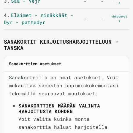
3.
Sää - Vejr
-
-
o
4.
Eläimet - nisäkkäät -
yhteenvet
-
-
o
Dyr - pattedyr
SANAKORTIT KIRJOITUSHARJOITTELUUN -
TANSKA
Sanakorttien asetukset
Sanakorteilla on omat asetukset. Voit
mukauttaa sanaston oppimiskokemustasi
tekemällä seuraavat muutokset:
SANAKORTTIEN MÄÄRÄN VALINTA
HARJOITUSTA KOHDEN
Voit valita kuinka monta
sanakorttia haluat harjoitella