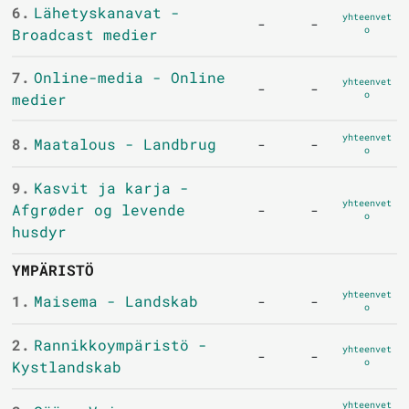
6.
Lähetyskanavat -
yhteenvet
-
-
o
Broadcast medier
7.
Online-media - Online
yhteenvet
-
-
o
medier
yhteenvet
8.
Maatalous - Landbrug
-
-
o
9.
Kasvit ja karja -
yhteenvet
Afgrøder og levende
-
-
o
husdyr
YMPÄRISTÖ
yhteenvet
1.
Maisema - Landskab
-
-
o
2.
Rannikkoympäristö -
yhteenvet
-
-
o
Kystlandskab
yhteenvet