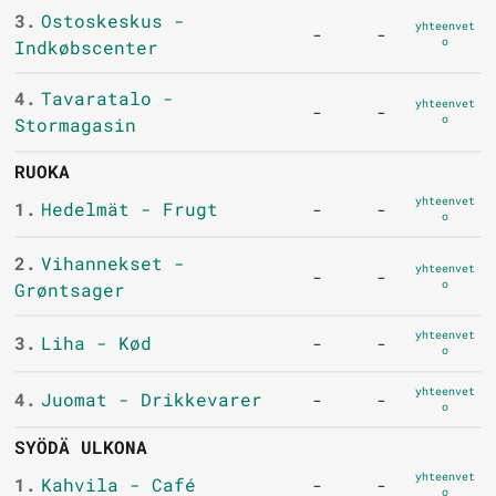
3.
Ostoskeskus -
yhteenvet
-
-
o
Indkøbscenter
4.
Tavaratalo -
yhteenvet
-
-
o
Stormagasin
RUOKA
yhteenvet
1.
Hedelmät - Frugt
-
-
o
2.
Vihannekset -
yhteenvet
-
-
o
Grøntsager
yhteenvet
3.
Liha - Kød
-
-
o
yhteenvet
4.
Juomat - Drikkevarer
-
-
o
SYÖDÄ ULKONA
yhteenvet
1.
Kahvila - Café
-
-
o