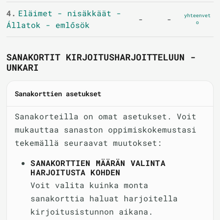
4.
Eläimet - nisäkkäät -
yhteenvet
-
-
o
Állatok - emlősök
SANAKORTIT KIRJOITUSHARJOITTELUUN -
UNKARI
Sanakorttien asetukset
Sanakorteilla on omat asetukset. Voit
mukauttaa sanaston oppimiskokemustasi
tekemällä seuraavat muutokset:
SANAKORTTIEN MÄÄRÄN VALINTA
HARJOITUSTA KOHDEN
Voit valita kuinka monta
sanakorttia haluat harjoitella
kirjoitusistunnon aikana.