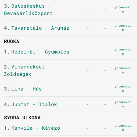
3.
Ostoskeskus -
yhteenvet
-
-
o
Bevásárlóközpont
yhteenvet
4.
Tavaratalo - Áruház
-
-
o
RUOKA
yhteenvet
1.
Hedelmät - Gyümölcs
-
-
o
2.
Vihannekset -
yhteenvet
-
-
o
Zöldségek
yhteenvet
3.
Liha - Hús
-
-
o
yhteenvet
4.
Juomat - Italok
-
-
o
SYÖDÄ ULKONA
yhteenvet
1.
Kahvila - Kávézó
-
-
o