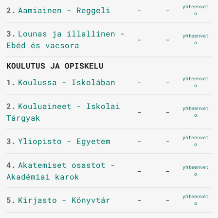
yhteenvet
2.
Aamiainen - Reggeli
-
-
o
3.
Lounas ja illallinen -
yhteenvet
-
-
o
Ebéd és vacsora
KOULUTUS JA OPISKELU
yhteenvet
1.
Koulussa - Iskolában
-
-
o
2.
Kouluaineet - Iskolai
yhteenvet
-
-
o
Tárgyak
yhteenvet
3.
Yliopisto - Egyetem
-
-
o
4.
Akatemiset osastot -
yhteenvet
-
-
o
Akadémiai karok
yhteenvet
5.
Kirjasto - Könyvtár
-
-
o