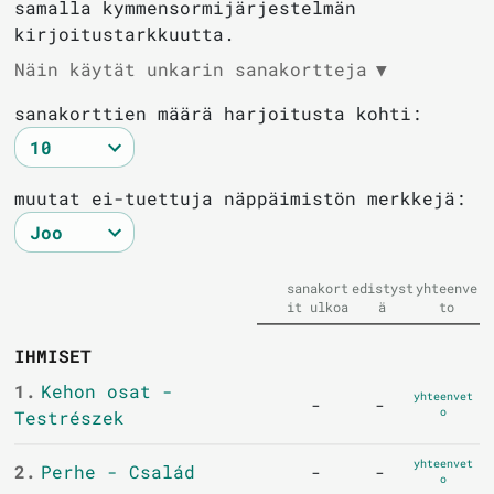
samalla kymmensormijärjestelmän
kirjoitustarkkuutta.
Näin käytät unkarin sanakortteja
▼
sanakorttien määrä harjoitusta kohti:
muutat ei-tuettuja näppäimistön merkkejä:
sanakort
edistyst
yhteenve
it ulkoa
ä
to
IHMISET
1.
Kehon osat -
yhteenvet
-
-
o
Testrészek
yhteenvet
2.
Perhe - Család
-
-
o