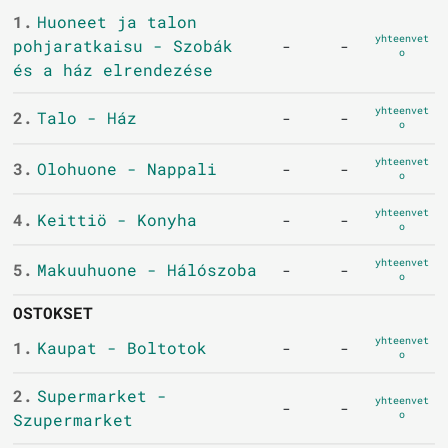
1.
Huoneet ja talon
yhteenvet
pohjaratkaisu - Szobák
-
-
o
és a ház elrendezése
yhteenvet
2.
Talo - Ház
-
-
o
yhteenvet
3.
Olohuone - Nappali
-
-
o
yhteenvet
4.
Keittiö - Konyha
-
-
o
yhteenvet
5.
Makuuhuone - Hálószoba
-
-
o
OSTOKSET
yhteenvet
1.
Kaupat - Boltotok
-
-
o
2.
Supermarket -
yhteenvet
-
-
o
Szupermarket