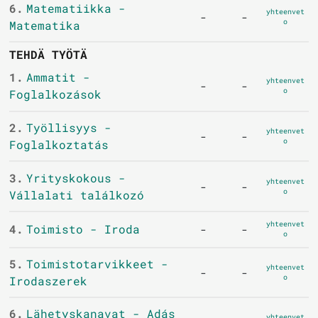
6.
Matematiikka -
yhteenvet
-
-
o
Matematika
TEHDÄ TYÖTÄ
1.
Ammatit -
yhteenvet
-
-
o
Foglalkozások
2.
Työllisyys -
yhteenvet
-
-
o
Foglalkoztatás
3.
Yrityskokous -
yhteenvet
-
-
o
Vállalati találkozó
yhteenvet
4.
Toimisto - Iroda
-
-
o
5.
Toimistotarvikkeet -
yhteenvet
-
-
o
Irodaszerek
6.
Lähetyskanavat - Adás
yhteenvet