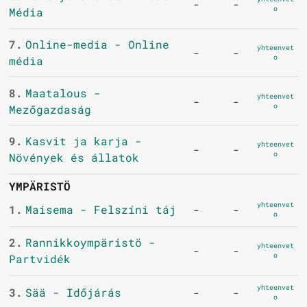
-
-
o
Média
7.
Online-media - Online
yhteenvet
-
-
o
média
8.
Maatalous -
yhteenvet
-
-
o
Mezőgazdaság
9.
Kasvit ja karja -
yhteenvet
-
-
o
Növények és állatok
YMPÄRISTÖ
yhteenvet
1.
Maisema - Felszíni táj
-
-
o
2.
Rannikkoympäristö -
yhteenvet
-
-
o
Partvidék
yhteenvet
3.
Sää - Időjárás
-
-
o