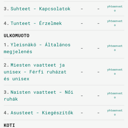
yhteenvet
3.
Suhteet - Kapcsolatok
-
-
o
yhteenvet
4.
Tunteet - Érzelmek
-
-
o
ULKOMUOTO
1.
Yleisnäkö - Általános
yhteenvet
-
-
o
megjelenés
2.
Miesten vaatteet ja
yhteenvet
unisex - Férfi ruházat
-
-
o
és unisex
3.
Naisten vaatteet - Női
yhteenvet
-
-
o
ruhák
yhteenvet
4.
Asusteet - Kiegészítők
-
-
o
KOTI