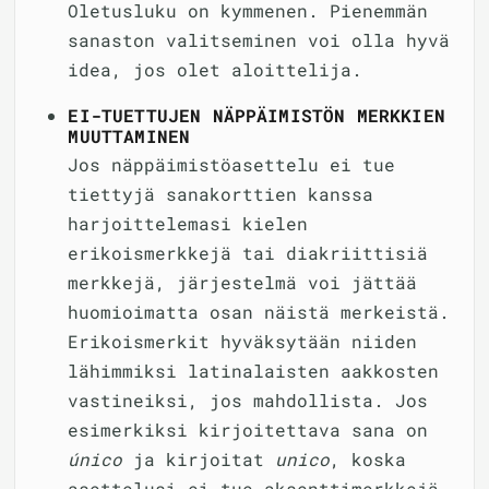
Oletusluku on kymmenen. Pienemmän
sanaston valitseminen voi olla hyvä
idea, jos olet aloittelija.
EI-TUETTUJEN NÄPPÄIMISTÖN MERKKIEN
MUUTTAMINEN
Jos näppäimistöasettelu ei tue
tiettyjä sanakorttien kanssa
harjoittelemasi kielen
erikoismerkkejä tai diakriittisiä
merkkejä, järjestelmä voi jättää
huomioimatta osan näistä merkeistä.
Erikoismerkit hyväksytään niiden
lähimmiksi latinalaisten aakkosten
vastineiksi, jos mahdollista. Jos
esimerkiksi kirjoitettava sana on
único
ja kirjoitat
unico
, koska
asettelusi ei tue aksenttimerkkejä,