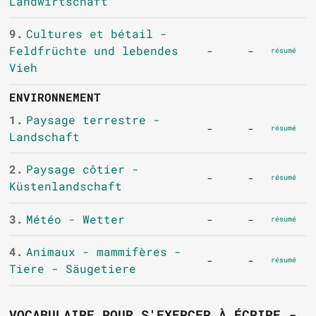
Landwirtschaft
9.
Cultures et bétail -
Feldfrüchte und lebendes
-
-
résumé
Vieh
ENVIRONNEMENT
1.
Paysage terrestre -
-
-
résumé
Landschaft
2.
Paysage côtier -
-
-
résumé
Küstenlandschaft
3.
Météo - Wetter
-
-
résumé
4.
Animaux - mammifères -
-
-
résumé
Tiere - Säugetiere
VOCABULAIRE POUR S'EXERCER À ÉCRIRE -