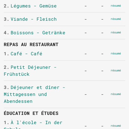
2.
Légumes - Gemüse
-
-
résumé
3.
Viande - Fleisch
-
-
résumé
4.
Boissons - Getränke
-
-
résumé
REPAS AU RESTAURANT
1.
Café - Café
-
-
résumé
2.
Petit Déjeuner -
-
-
résumé
Frühstück
3.
Déjeuner et dîner -
Mittagessen und
-
-
résumé
Abendessen
ÉDUCATION ET ÉTUDES
1.
À l'école - In der
-
-
résumé