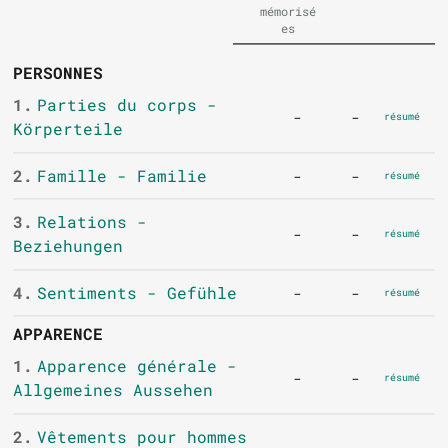
mémorisé
es
PERSONNES
1.
Parties du corps -
-
-
résumé
Körperteile
2.
Famille - Familie
-
-
résumé
3.
Relations -
-
-
résumé
Beziehungen
4.
Sentiments - Gefühle
-
-
résumé
APPARENCE
1.
Apparence générale -
-
-
résumé
Allgemeines Aussehen
2.
Vêtements pour hommes