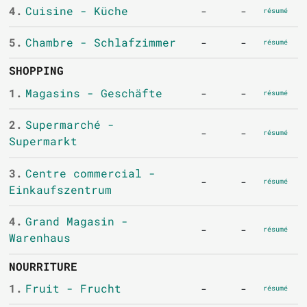
4.
Cuisine - Küche
-
-
résumé
5.
Chambre - Schlafzimmer
-
-
résumé
SHOPPING
1.
Magasins - Geschäfte
-
-
résumé
2.
Supermarché -
-
-
résumé
Supermarkt
3.
Centre commercial -
-
-
résumé
Einkaufszentrum
4.
Grand Magasin -
-
-
résumé
Warenhaus
NOURRITURE
1.
Fruit - Frucht
-
-
résumé