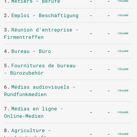
1.
Métiers - Berufe
-
-
résumé
2.
Emploi - Beschäftigung
-
-
résumé
3.
Réunion d'entreprise -
-
-
résumé
Firmentreffen
4.
Bureau - Büro
-
-
résumé
5.
Fournitures de bureau
-
-
résumé
- Bürozubehör
6.
Médias audiovisuels -
-
-
résumé
Rundfunkmedien
7.
Médias en ligne -
-
-
résumé
Online-Medien
8.
Agriculture -
-
-
résumé