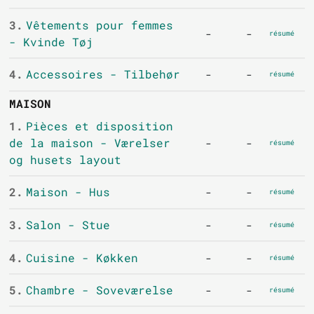
3.
Vêtements pour femmes
-
-
résumé
- Kvinde Tøj
4.
Accessoires - Tilbehør
-
-
résumé
MAISON
1.
Pièces et disposition
de la maison - Værelser
-
-
résumé
og husets layout
2.
Maison - Hus
-
-
résumé
3.
Salon - Stue
-
-
résumé
4.
Cuisine - Køkken
-
-
résumé
5.
Chambre - Soveværelse
-
-
résumé