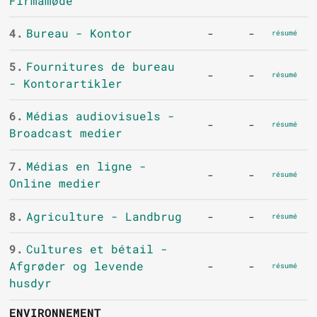
Firmamøde
4.
Bureau - Kontor
-
-
résumé
5.
Fournitures de bureau
-
-
résumé
- Kontorartikler
6.
Médias audiovisuels -
-
-
résumé
Broadcast medier
7.
Médias en ligne -
-
-
résumé
Online medier
8.
Agriculture - Landbrug
-
-
résumé
9.
Cultures et bétail -
Afgrøder og levende
-
-
résumé
husdyr
ENVIRONNEMENT