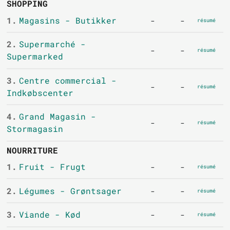
SHOPPING
1.
Magasins - Butikker
-
-
résumé
2.
Supermarché -
-
-
résumé
Supermarked
3.
Centre commercial -
-
-
résumé
Indkøbscenter
4.
Grand Magasin -
-
-
résumé
Stormagasin
NOURRITURE
1.
Fruit - Frugt
-
-
résumé
2.
Légumes - Grøntsager
-
-
résumé
3.
Viande - Kød
-
-
résumé