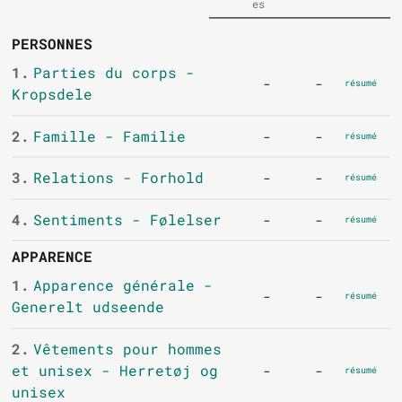
es
PERSONNES
1.
Parties du corps -
-
-
résumé
Kropsdele
2.
Famille - Familie
-
-
résumé
3.
Relations - Forhold
-
-
résumé
4.
Sentiments - Følelser
-
-
résumé
APPARENCE
1.
Apparence générale -
-
-
résumé
Generelt udseende
2.
Vêtements pour hommes
et unisex - Herretøj og
-
-
résumé
unisex