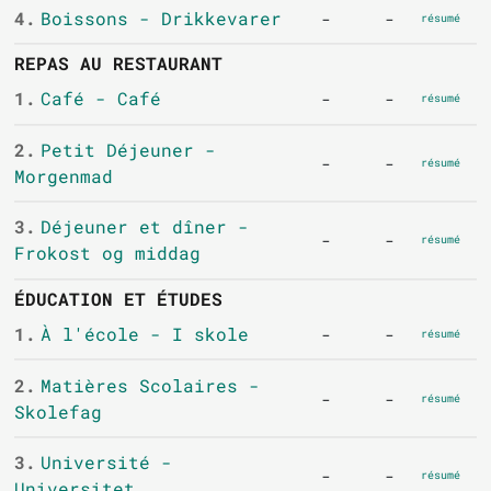
4.
Boissons - Drikkevarer
-
-
résumé
REPAS AU RESTAURANT
1.
Café - Café
-
-
résumé
2.
Petit Déjeuner -
-
-
résumé
Morgenmad
3.
Déjeuner et dîner -
-
-
résumé
Frokost og middag
ÉDUCATION ET ÉTUDES
1.
À l'école - I skole
-
-
résumé
2.
Matières Scolaires -
-
-
résumé
Skolefag
3.
Université -
-
-
résumé
Universitet