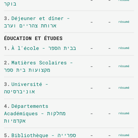
-
-
בוקר
3.
Déjeuner et dîner -
-
-
résumé
ארוחת צהריים וערב
ÉDUCATION ET ÉTUDES
1.
À l'école - בבית הספר
-
-
résumé
2.
Matières Scolaires -
-
-
résumé
מקצועות בית ספר
3.
Université -
-
-
résumé
אוניברסיטה
4.
Départements
Académiques - מחלקות
-
-
résumé
אקדמיות
5.
Bibliothèque - ספרייה
-
-
résumé