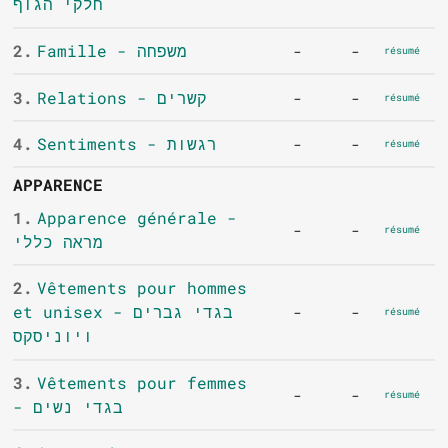
חלקי הגוף
2.
Famille - משפחה
-
-
résumé
3.
Relations - קשרים
-
-
résumé
4.
Sentiments - רגשות
-
-
résumé
APPARENCE
1.
Apparence générale -
-
-
résumé
מראה כללי
2.
Vêtements pour hommes
et unisex - בגדי גברים
-
-
résumé
ויוניסקס
3.
Vêtements pour femmes
-
-
résumé
- בגדי נשים