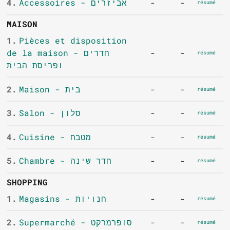
4.
Accessoires - אביזרים
-
-
résumé
MAISON
1.
Pièces et disposition
de la maison - חדרים
-
-
résumé
ופריסת הבית
2.
Maison - בית
-
-
résumé
3.
Salon - סלון
-
-
résumé
4.
Cuisine - מטבח
-
-
résumé
5.
Chambre - חדר שינה
-
-
résumé
SHOPPING
1.
Magasins - חנויות
-
-
résumé
2.
Supermarché - סופרמרקט
-
-
résumé