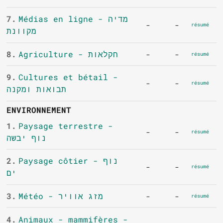
7.
Médias en ligne - מדיה
-
-
résumé
מקוונת
8.
Agriculture - חקלאות
-
-
résumé
9.
Cultures et bétail -
-
-
résumé
תבואות ומקנה
ENVIRONNEMENT
1.
Paysage terrestre -
-
-
résumé
נוף יבשה
2.
Paysage côtier - נוף
-
-
résumé
ים
3.
Météo - מזג אוויר
-
-
résumé
4.
Animaux - mammifères -