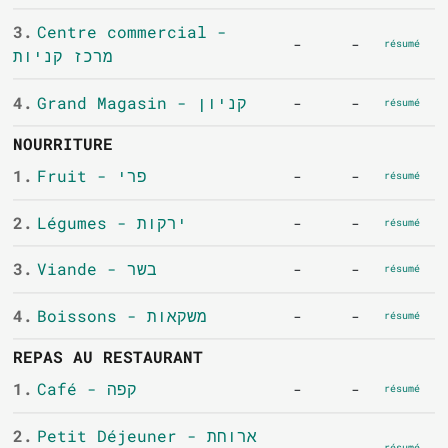
3.
Centre commercial -
-
-
résumé
מרכז קניות
4.
Grand Magasin - קניון
-
-
résumé
NOURRITURE
1.
Fruit - פרי
-
-
résumé
2.
Légumes - ירקות
-
-
résumé
3.
Viande - בשר
-
-
résumé
4.
Boissons - משקאות
-
-
résumé
REPAS AU RESTAURANT
1.
Café - קפה
-
-
résumé
2.
Petit Déjeuner - ארוחת
résumé