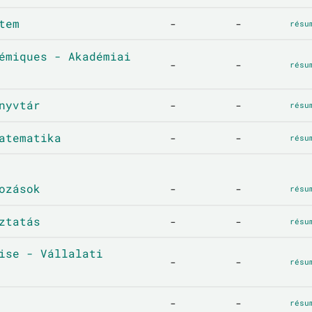
tem
-
-
résu
émiques - Akadémiai
-
-
résu
nyvtár
-
-
résu
atematika
-
-
résu
ozások
-
-
résu
ztatás
-
-
résu
ise - Vállalati
-
-
résu
-
-
résu