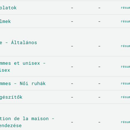
olatok
-
-
résu
lmek
-
-
résu
e - Általános
-
-
résu
mmes et unisex -
-
-
résu
isex
mmes - Női ruhák
-
-
résu
gészítők
-
-
résu
tion de la maison -
-
-
résu
endezése