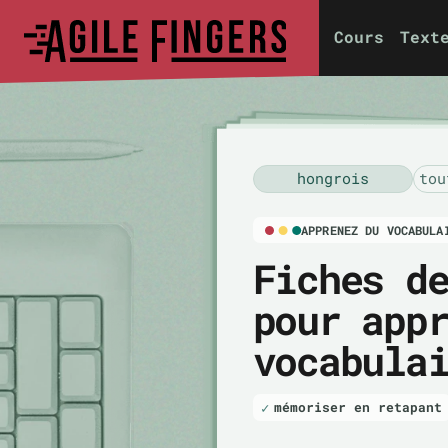
Cours
Text
hongrois
tou
APPRENEZ DU VOCABULA
Fiches d
pour app
vocabula
mémoriser en retapant