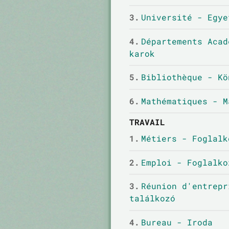
3.
Université - Egye
4.
Départements Acad
karok
5.
Bibliothèque - Kö
6.
Mathématiques - M
TRAVAIL
1.
Métiers - Foglalk
2.
Emploi - Foglalko
3.
Réunion d'entrepr
találkozó
4.
Bureau - Iroda