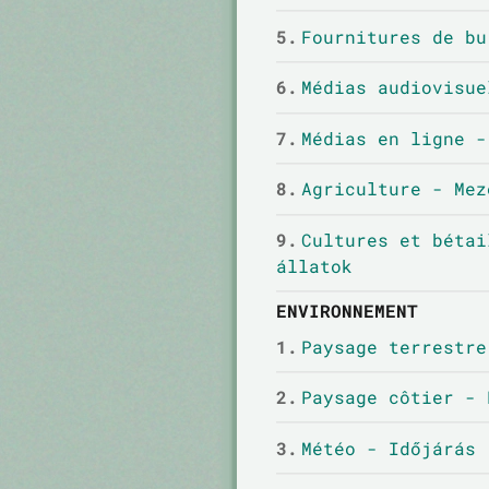
5.
Fournitures de bu
6.
Médias audiovisue
7.
Médias en ligne -
8.
Agriculture - Mez
9.
Cultures et bétai
állatok
ENVIRONNEMENT
1.
Paysage terrestre
2.
Paysage côtier - 
3.
Météo - Időjárás