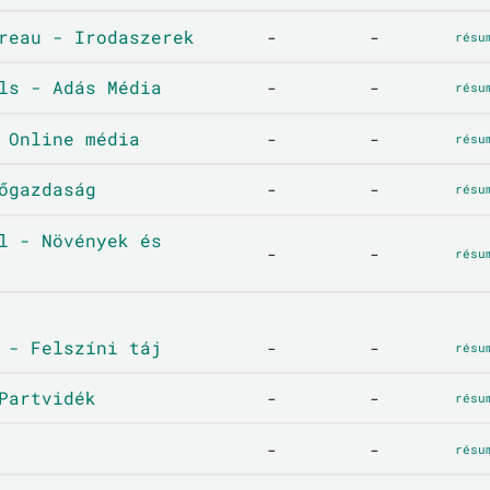
reau - Irodaszerek
-
-
résu
ls - Adás Média
-
-
résu
 Online média
-
-
résu
őgazdaság
-
-
résu
l - Növények és
-
-
résu
 - Felszíni táj
-
-
résu
Partvidék
-
-
résu
-
-
résu