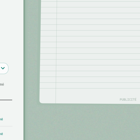
mé
PUBLICITÉ
mé
mé