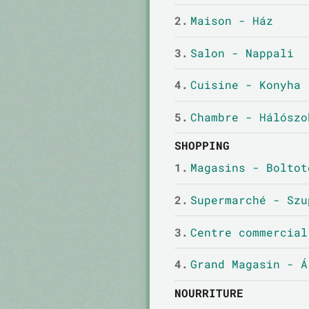
2.
Maison - Ház
3.
Salon - Nappali
4.
Cuisine - Konyha
5.
Chambre - Hálószo
SHOPPING
1.
Magasins - Boltot
2.
Supermarché - Szu
3.
Centre commercial
4.
Grand Magasin - Á
NOURRITURE