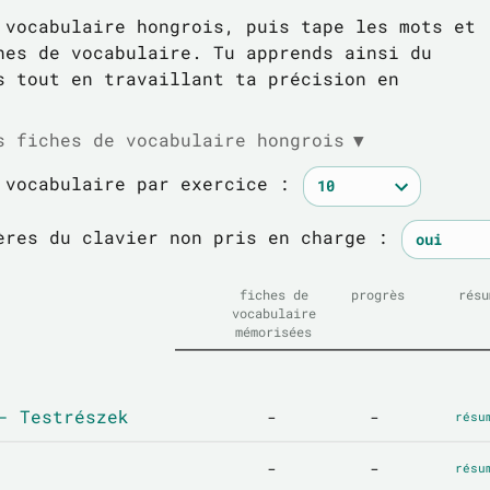
 vocabulaire hongrois, puis tape les mots et
hes de vocabulaire. Tu apprends ainsi du
s tout en travaillant ta précision en
s fiches de vocabulaire hongrois
▼
 vocabulaire par exercice :
ères du clavier non pris en charge :
fiches de
progrès
résu
vocabulaire
mémorisées
- Testrészek
-
-
résu
-
-
résu