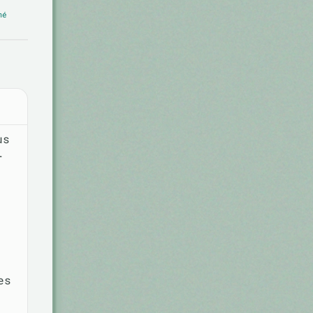
mé
us
r
es