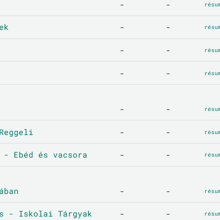
-
-
résu
ek
-
-
résu
-
-
résu
-
-
résu
-
-
résu
Reggeli
-
-
résu
 - Ebéd és vacsora
-
-
résu
ában
-
-
résu
s - Iskolai Tárgyak
-
-
résu