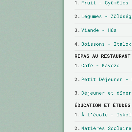
1.
Fruit - Gyümölcs
2.
Légumes - Zöldség
3.
Viande - Hús
4.
Boissons - Italok
REPAS AU RESTAURANT
1.
Café - Kávézó
2.
Petit Déjeuner - 
3.
Déjeuner et dîner
ÉDUCATION ET ÉTUDES
1.
À l'école - Iskol
2.
Matières Scolaire