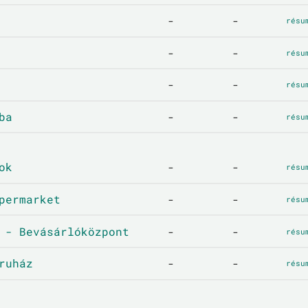
-
-
résu
-
-
résu
-
-
résu
ba
-
-
résu
ok
-
-
résu
permarket
-
-
résu
 - Bevásárlóközpont
-
-
résu
ruház
-
-
résu