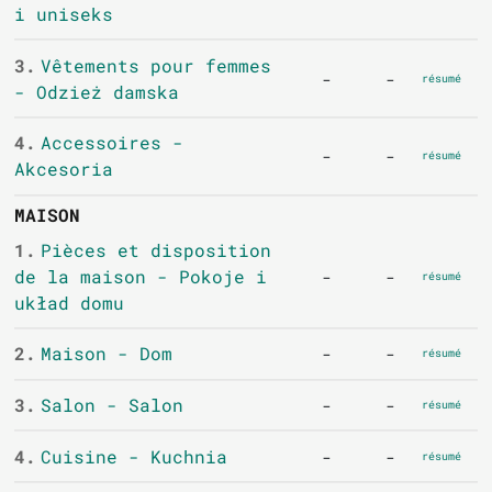
i uniseks
3.
Vêtements pour femmes
-
-
résumé
- Odzież damska
4.
Accessoires -
-
-
résumé
Akcesoria
MAISON
1.
Pièces et disposition
de la maison - Pokoje i
-
-
résumé
układ domu
2.
Maison - Dom
-
-
résumé
3.
Salon - Salon
-
-
résumé
4.
Cuisine - Kuchnia
-
-
résumé