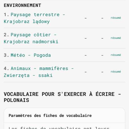
ENVIRONNEMENT
1.
Paysage terrestre -
-
-
résumé
Krajobraz lądowy
2.
Paysage côtier -
-
-
résumé
Krajobraz nadmorski
3.
Météo - Pogoda
-
-
résumé
4.
Animaux - mammifères -
-
-
résumé
Zwierzęta - ssaki
VOCABULAIRE POUR S'EXERCER À ÉCRIRE -
POLONAIS
Paramètres des fiches de vocabulaire
Les fiches de vocabulaire ont leurs