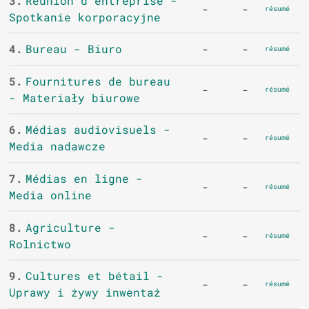
3.
Réunion d'entreprise -
-
-
résumé
Spotkanie korporacyjne
4.
Bureau - Biuro
-
-
résumé
5.
Fournitures de bureau
-
-
résumé
- Materiały biurowe
6.
Médias audiovisuels -
-
-
résumé
Media nadawcze
7.
Médias en ligne -
-
-
résumé
Media online
8.
Agriculture -
-
-
résumé
Rolnictwo
9.
Cultures et bétail -
-
-
résumé
Uprawy i żywy inwentaż