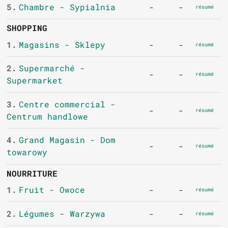
5.
Chambre - Sypialnia
-
-
résumé
SHOPPING
1.
Magasins - Sklepy
-
-
résumé
2.
Supermarché -
-
-
résumé
Supermarket
3.
Centre commercial -
-
-
résumé
Centrum handlowe
4.
Grand Magasin - Dom
-
-
résumé
towarowy
NOURRITURE
1.
Fruit - Owoce
-
-
résumé
2.
Légumes - Warzywa
-
-
résumé