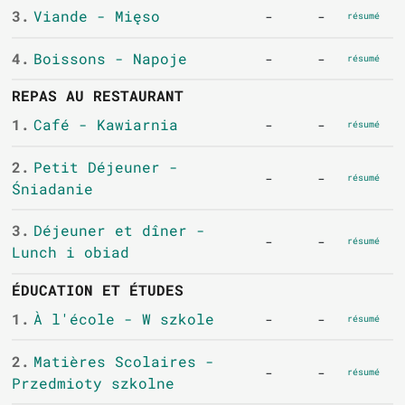
3.
Viande - Mięso
-
-
résumé
4.
Boissons - Napoje
-
-
résumé
REPAS AU RESTAURANT
1.
Café - Kawiarnia
-
-
résumé
2.
Petit Déjeuner -
-
-
résumé
Śniadanie
3.
Déjeuner et dîner -
-
-
résumé
Lunch i obiad
ÉDUCATION ET ÉTUDES
1.
À l'école - W szkole
-
-
résumé
2.
Matières Scolaires -
-
-
résumé
Przedmioty szkolne