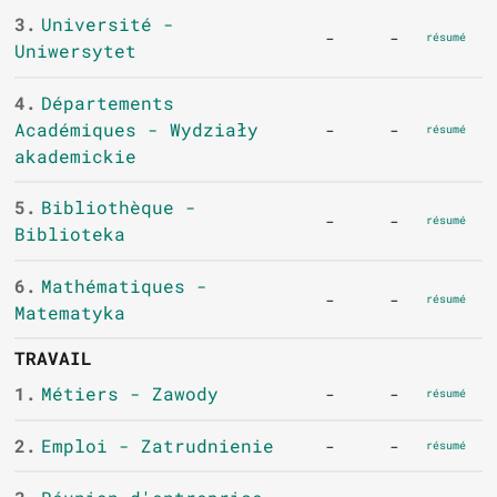
3.
Université -
-
-
résumé
Uniwersytet
4.
Départements
Académiques - Wydziały
-
-
résumé
akademickie
5.
Bibliothèque -
-
-
résumé
Biblioteka
6.
Mathématiques -
-
-
résumé
Matematyka
TRAVAIL
1.
Métiers - Zawody
-
-
résumé
2.
Emploi - Zatrudnienie
-
-
résumé