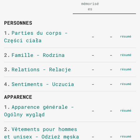
mémorisé
es
PERSONNES
1.
Parties du corps -
-
-
résumé
Części ciała
2.
Famille - Rodzina
-
-
résumé
3.
Relations - Relacje
-
-
résumé
4.
Sentiments - Uczucia
-
-
résumé
APPARENCE
1.
Apparence générale -
-
-
résumé
Ogólny wygląd
2.
Vêtements pour hommes
et unisex - Odzież męska
-
-
résumé