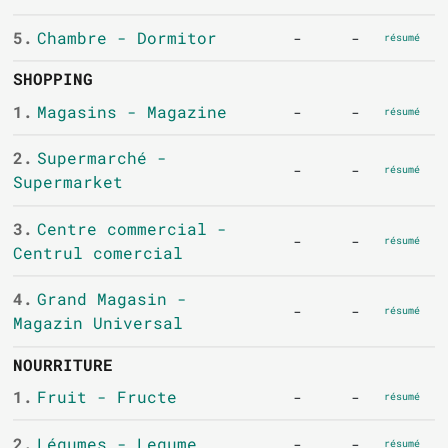
5.
Chambre - Dormitor
-
-
résumé
SHOPPING
1.
Magasins - Magazine
-
-
résumé
2.
Supermarché -
-
-
résumé
Supermarket
3.
Centre commercial -
-
-
résumé
Centrul comercial
4.
Grand Magasin -
-
-
résumé
Magazin Universal
NOURRITURE
1.
Fruit - Fructe
-
-
résumé
2.
Légumes - Legume
-
-
résumé