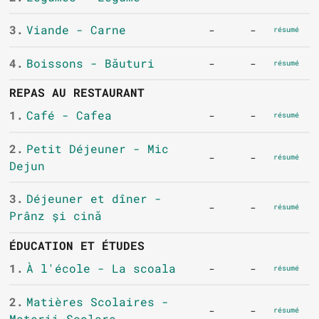
3.
Viande - Carne
-
-
résumé
4.
Boissons - Băuturi
-
-
résumé
REPAS AU RESTAURANT
1.
Café - Cafea
-
-
résumé
2.
Petit Déjeuner - Mic
-
-
résumé
Dejun
3.
Déjeuner et dîner -
-
-
résumé
Prânz și cină
ÉDUCATION ET ÉTUDES
1.
À l'école - La scoala
-
-
résumé
2.
Matières Scolaires -
-
-
résumé
Materii Școlare