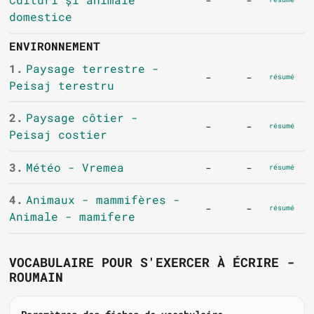
-
-
domestice
ENVIRONNEMENT
1.
Paysage terrestre -
-
-
résumé
Peisaj terestru
2.
Paysage côtier -
-
-
résumé
Peisaj costier
3.
Météo - Vremea
-
-
résumé
4.
Animaux - mammifères -
-
-
résumé
Animale - mamifere
VOCABULAIRE POUR S'EXERCER À ÉCRIRE -
ROUMAIN