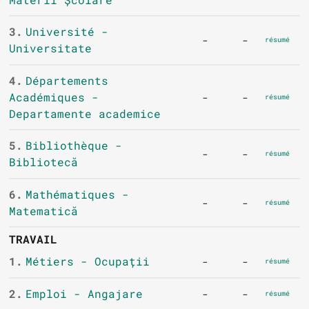
3.
Université -
-
-
résumé
Universitate
4.
Départements
Académiques -
-
-
résumé
Departamente academice
5.
Bibliothèque -
-
-
résumé
Bibliotecă
6.
Mathématiques -
-
-
résumé
Matematică
TRAVAIL
1.
Métiers - Ocupații
-
-
résumé
2.
Emploi - Angajare
-
-
résumé