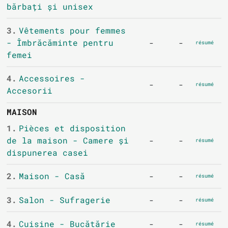
bărbați și unisex
3.
Vêtements pour femmes
- Îmbrăcăminte pentru
-
-
résumé
femei
4.
Accessoires -
-
-
résumé
Accesorii
MAISON
1.
Pièces et disposition
de la maison - Camere și
-
-
résumé
dispunerea casei
2.
Maison - Casă
-
-
résumé
3.
Salon - Sufragerie
-
-
résumé
4.
Cuisine - Bucătărie
-
-
résumé