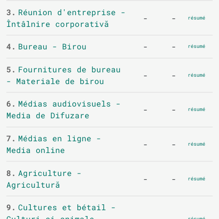
3.
Réunion d'entreprise -
-
-
résumé
Întâlnire corporativă
4.
Bureau - Birou
-
-
résumé
5.
Fournitures de bureau
-
-
résumé
- Materiale de birou
6.
Médias audiovisuels -
-
-
résumé
Media de Difuzare
7.
Médias en ligne -
-
-
résumé
Media online
8.
Agriculture -
-
-
résumé
Agricultură
9.
Cultures et bétail -
Culturi și animale
résumé