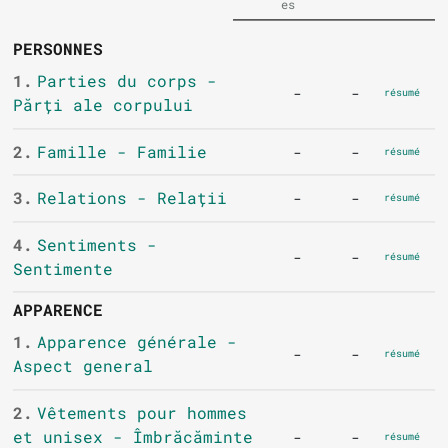
es
PERSONNES
1.
Parties du corps -
-
-
résumé
Părți ale corpului
2.
Famille - Familie
-
-
résumé
3.
Relations - Relații
-
-
résumé
4.
Sentiments -
-
-
résumé
Sentimente
APPARENCE
1.
Apparence générale -
-
-
résumé
Aspect general
2.
Vêtements pour hommes
et unisex - Îmbrăcăminte
-
-
résumé