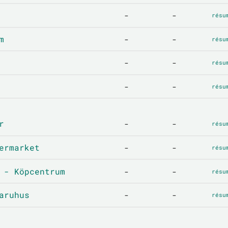
-
-
résu
m
-
-
résu
-
-
résu
-
-
résu
r
-
-
résu
ermarket
-
-
résu
 - Köpcentrum
-
-
résu
aruhus
-
-
résu