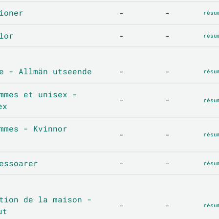
ioner
-
-
résu
lor
-
-
résu
e - Allmän utseende
-
-
résu
mmes et unisex -
-
-
résu
ex
mmes - Kvinnor
-
-
résu
essoarer
-
-
résu
tion de la maison -
-
-
résu
ut