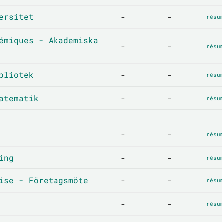
ersitet
-
-
résu
émiques - Akademiska
-
-
résu
bliotek
-
-
résu
atematik
-
-
résu
-
-
résu
ing
-
-
résu
ise - Företagsmöte
-
-
résu
-
-
résu