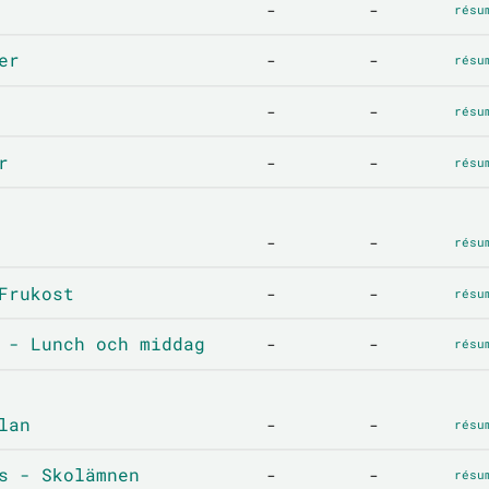
-
-
résu
er
-
-
résu
-
-
résu
r
-
-
résu
-
-
résu
Frukost
-
-
résu
 - Lunch och middag
-
-
résu
lan
-
-
résu
s - Skolämnen
-
-
résu