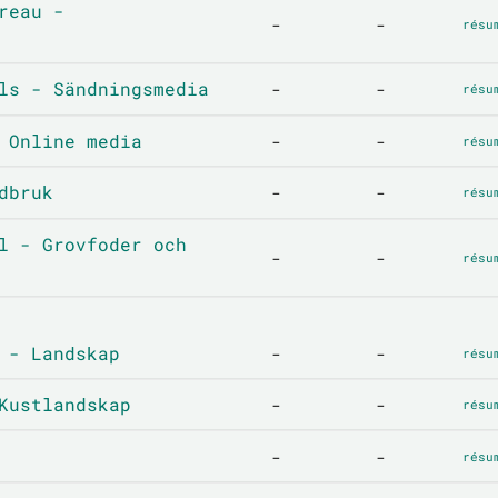
reau -
-
-
résu
ls - Sändningsmedia
-
-
résu
 Online media
-
-
résu
dbruk
-
-
résu
l - Grovfoder och
-
-
résu
 - Landskap
-
-
résu
Kustlandskap
-
-
résu
-
-
résu