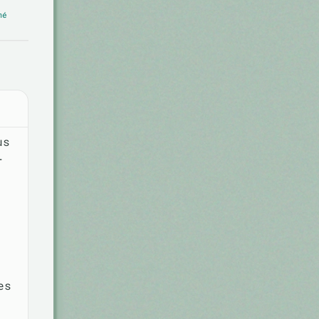
mé
us
r
es