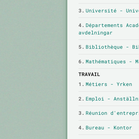
3.
Université - Univ
4.
Départements Acad
avdelningar
5.
Bibliothèque - Bi
6.
Mathématiques - M
TRAVAIL
1.
Métiers - Yrken
2.
Emploi - Anställn
3.
Réunion d'entrepr
4.
Bureau - Kontor