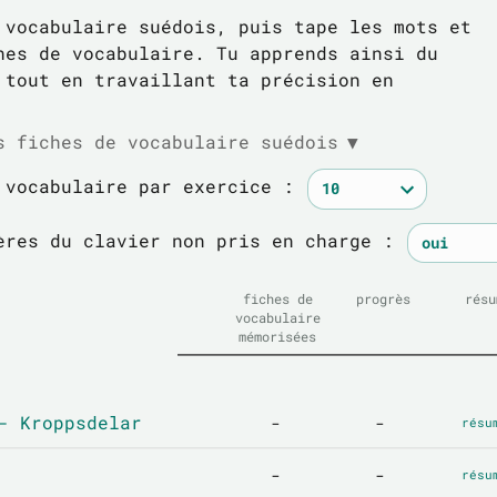
 vocabulaire suédois, puis tape les mots et
hes de vocabulaire. Tu apprends ainsi du
 tout en travaillant ta précision en
s fiches de vocabulaire suédois
▼
 vocabulaire par exercice :
ères du clavier non pris en charge :
fiches de
progrès
résu
vocabulaire
mémorisées
- Kroppsdelar
-
-
résu
-
-
résu