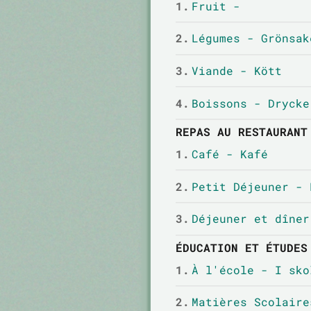
1.
Fruit -
2.
Légumes - Grönsak
3.
Viande - Kött
4.
Boissons - Drycke
REPAS AU RESTAURANT
1.
Café - Kafé
2.
Petit Déjeuner - 
3.
Déjeuner et dîner
ÉDUCATION ET ÉTUDES
1.
À l'école - I sko
2.
Matières Scolaire