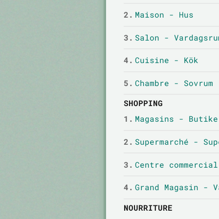
2.
Maison - Hus
3.
Salon - Vardagsru
4.
Cuisine - Kök
5.
Chambre - Sovrum
SHOPPING
1.
Magasins - Butike
2.
Supermarché - Sup
3.
Centre commercial
4.
Grand Magasin - V
NOURRITURE