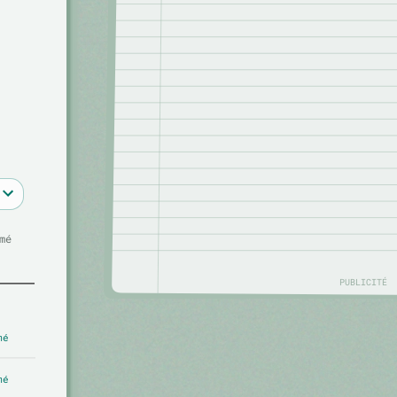
mé
PUBLICITÉ
mé
mé