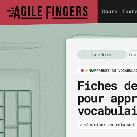
Cours
Text
suédois
tou
APPRENEZ DU VOCABULA
Fiches d
pour app
vocabula
mémoriser en retapant