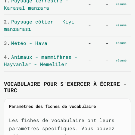
1.
Paysage terrestre -
-
-
résumé
Karasal manzara
2.
Paysage côtier - Kıyı
-
-
résumé
manzarası
3.
Météo - Hava
-
-
résumé
4.
Animaux - mammifères -
-
-
résumé
Hayvanlar - Memeliler
VOCABULAIRE POUR S'EXERCER À ÉCRIRE -
TURC
Paramètres des fiches de vocabulaire
Les fiches de vocabulaire ont leurs
paramètres spécifiques. Vous pouvez