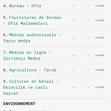
4.
Bureau - Ofis
-
-
résumé
5.
Fournitures de bureau
-
-
résumé
- Ofis Malzemeleri
6.
Médias audiovisuels -
-
-
résumé
Yayın medya
7.
Médias en ligne -
-
-
résumé
Çevrimiçi Medya
8.
Agriculture - Tarım
-
-
résumé
9.
Cultures et bétail -
Ekincilik ve canlı
-
-
résumé
hayvan
ENVIRONNEMENT