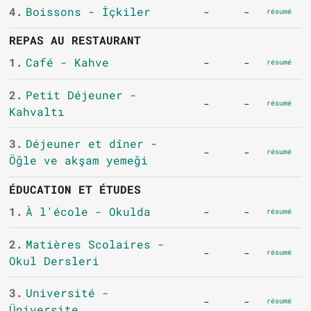
4.
Boissons - İçkiler
-
-
résumé
REPAS AU RESTAURANT
1.
Café - Kahve
-
-
résumé
2.
Petit Déjeuner -
-
-
résumé
Kahvaltı
3.
Déjeuner et dîner -
-
-
résumé
Öğle ve akşam yemeği
ÉDUCATION ET ÉTUDES
1.
À l'école - Okulda
-
-
résumé
2.
Matières Scolaires -
-
-
résumé
Okul Dersleri
3.
Université -
-
-
résumé
Üniversite