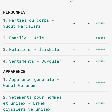
es
PERSONNES
1.
Parties du corps -
-
-
résumé
Vücut Parçaları
2.
Famille - Aile
-
-
résumé
3.
Relations - İlişkiler
-
-
résumé
4.
Sentiments - Duygular
-
-
résumé
APPARENCE
1.
Apparence générale -
-
-
résumé
Genel Görünüm
2.
Vêtements pour hommes
et unisex - Erkek
-
-
résumé
giysileri ve unisex