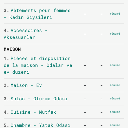
3.
Vêtements pour femmes
-
-
résumé
- Kadın Giysileri
4.
Accessoires -
-
-
résumé
Aksesuarlar
MAISON
1.
Pièces et disposition
de la maison - Odalar ve
-
-
résumé
ev düzeni
2.
Maison - Ev
-
-
résumé
3.
Salon - Oturma Odası
-
-
résumé
4.
Cuisine - Mutfak
-
-
résumé
5.
Chambre - Yatak Odası
-
-
résumé