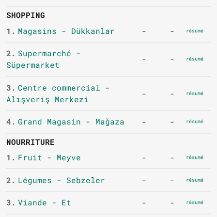
SHOPPING
1.
Magasins - Dükkanlar
-
-
résumé
2.
Supermarché -
-
-
résumé
Süpermarket
3.
Centre commercial -
-
-
résumé
Alışveriş Merkezi
4.
Grand Magasin - Mağaza
-
-
résumé
NOURRITURE
1.
Fruit - Meyve
-
-
résumé
2.
Légumes - Sebzeler
-
-
résumé
3.
Viande - Et
-
-
résumé