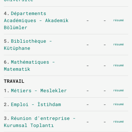
4.
Départements
Académiques - Akademik
-
-
résumé
Bölümler
5.
Bibliothèque -
-
-
résumé
Kütüphane
6.
Mathématiques -
-
-
résumé
Matematik
TRAVAIL
1.
Métiers - Meslekler
-
-
résumé
2.
Emploi - İstihdam
-
-
résumé
3.
Réunion d'entreprise -
-
-
résumé
Kurumsal Toplantı