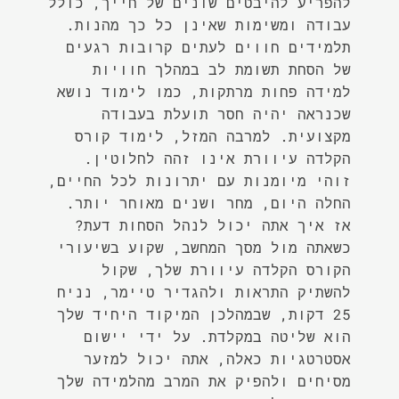
להפריע להיבטים שונים של חייך, כולל
עבודה ומשימות שאינן כל כך מהנות.
תלמידים חווים לעתים קרובות רגעים
של הסחת תשומת לב במהלך חוויות
למידה פחות מרתקות, כמו לימוד נושא
שכנראה יהיה חסר תועלת בעבודה
מקצועית. למרבה המזל, לימוד קורס
הקלדה עיוורת אינו זהה לחלוטין.
זוהי מיומנות עם יתרונות לכל החיים,
החלה היום, מחר ושנים מאוחר יותר.
אז איך אתה יכול לנהל הסחות דעת?
כשאתה מול מסך המחשב, שקוע בשיעורי
הקורס הקלדה עיוורת שלך, שקול
להשתיק התראות ולהגדיר טיימר, נניח
25 דקות, שבמהלכן המיקוד היחיד שלך
הוא שליטה במקלדת. על ידי יישום
אסטרטגיות כאלה, אתה יכול למזער
מסיחים ולהפיק את המרב מהלמידה שלך