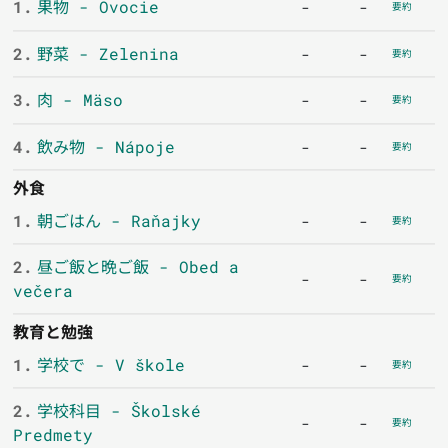
1.
果物 - Ovocie
-
-
要約
2.
野菜 - Zelenina
-
-
要約
3.
肉 - Mäso
-
-
要約
4.
飲み物 - Nápoje
-
-
要約
外食
1.
朝ごはん - Raňajky
-
-
要約
2.
昼ご飯と晩ご飯 - Obed a
-
-
要約
večera
教育と勉強
1.
学校で - V škole
-
-
要約
2.
学校科目 - Školské
-
-
要約
Predmety