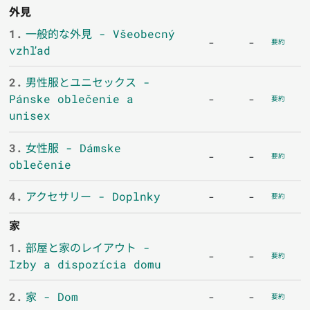
外見
1.
一般的な外見 - Všeobecný
-
-
要約
vzhľad
2.
男性服とユニセックス -
Pánske oblečenie a
-
-
要約
unisex
3.
女性服 - Dámske
-
-
要約
oblečenie
4.
アクセサリー - Doplnky
-
-
要約
家
1.
部屋と家のレイアウト -
-
-
要約
Izby a dispozícia domu
2.
家 - Dom
-
-
要約