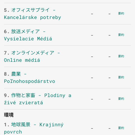
5.
オフィスサプライ -
-
-
要約
Kancelárske potreby
6.
放送メディア -
-
-
要約
Vysielacie Médiá
7.
オンラインメディア -
-
-
要約
Online médiá
8.
農業 -
-
-
要約
Poľnohospodárstvo
9.
作物と家畜 - Plodiny a
-
-
要約
živé zvieratá
環境
1.
地球風景 - Krajinný
-
-
要約
povrch