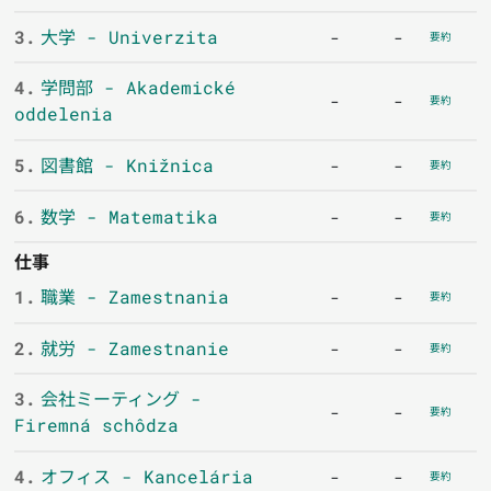
3.
大学 - Univerzita
-
-
要約
4.
学問部 - Akademické
-
-
要約
oddelenia
5.
図書館 - Knižnica
-
-
要約
6.
数学 - Matematika
-
-
要約
仕事
1.
職業 - Zamestnania
-
-
要約
2.
就労 - Zamestnanie
-
-
要約
3.
会社ミーティング -
-
-
要約
Firemná schôdza
4.
オフィス - Kancelária
-
-
要約