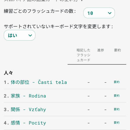
練習ごとのフラッシュカードの数:
サポートされていないキーボード文字を変更します:
暗記した
進捗
要約
フラッシ
ュカード
人々
1.
体の部位 - Časti tela
-
-
要約
2.
家族 - Rodina
-
-
要約
3.
関係 - Vzťahy
-
-
要約
4.
感情 - Pocity
-
-
要約