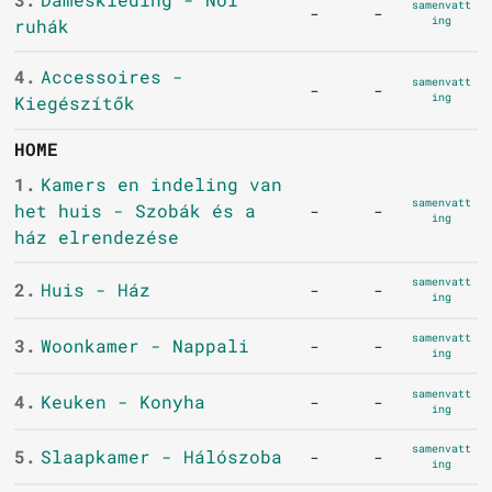
samenvatt
-
-
ing
ruhák
4.
Accessoires -
samenvatt
-
-
ing
Kiegészítők
HOME
1.
Kamers en indeling van
samenvatt
het huis - Szobák és a
-
-
ing
ház elrendezése
samenvatt
2.
Huis - Ház
-
-
ing
samenvatt
3.
Woonkamer - Nappali
-
-
ing
samenvatt
4.
Keuken - Konyha
-
-
ing
samenvatt
5.
Slaapkamer - Hálószoba
-
-
ing