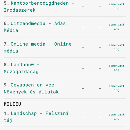
5.
Kantoorbenodigdheden -
samenvatt
-
-
ing
Irodaszerek
6.
Uitzendmedia - Adás
samenvatt
-
-
ing
Média
7.
Online media - Online
samenvatt
-
-
ing
média
8.
Landbouw -
samenvatt
-
-
ing
Mezőgazdaság
9.
Gewassen en vee -
samenvatt
-
-
ing
Növények és állatok
MILIEU
1.
Landschap - Felszíni
samenvatt
-
-
ing
táj