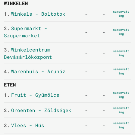
WINKELEN
samenvatt
1.
Winkels - Boltotok
-
-
ing
2.
Supermarkt -
samenvatt
-
-
ing
Szupermarket
3.
Winkelcentrum -
samenvatt
-
-
ing
Bevásárlóközpont
samenvatt
4.
Warenhuis - Áruház
-
-
ing
ETEN
samenvatt
1.
Fruit - Gyümölcs
-
-
ing
samenvatt
2.
Groenten - Zöldségek
-
-
ing
samenvatt
3.
Vlees - Hús
-
-
ing