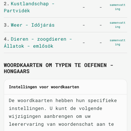
2.
Kustlandschap -
samenvatt
-
-
ing
Partvidék
samenvatt
3.
Weer - Időjárás
-
-
ing
4.
Dieren - zoogdieren -
samenvatt
-
-
ing
Állatok - emlősök
WOORDKAARTEN OM TYPEN TE OEFENEN -
HONGAARS
Instellingen voor woordkaarten
De woordkaarten hebben hun specifieke
instellingen. U kunt de volgende
wijzigingen aanbrengen om uw
leerervaring van woordenschat aan te