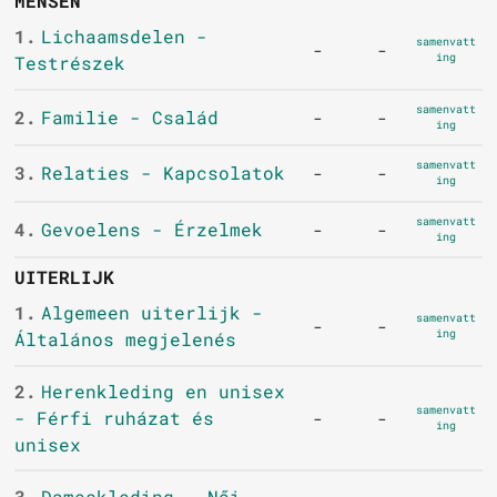
MENSEN
1.
Lichaamsdelen -
samenvatt
-
-
ing
Testrészek
samenvatt
2.
Familie - Család
-
-
ing
samenvatt
3.
Relaties - Kapcsolatok
-
-
ing
samenvatt
4.
Gevoelens - Érzelmek
-
-
ing
UITERLIJK
1.
Algemeen uiterlijk -
samenvatt
-
-
ing
Általános megjelenés
2.
Herenkleding en unisex
samenvatt
- Férfi ruházat és
-
-
ing
unisex
3.
Dameskleding - Női