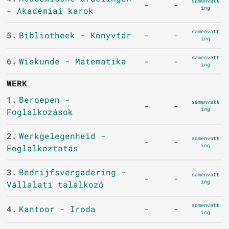
samenvatt
-
-
ing
- Akadémiai karok
samenvatt
5.
Bibliotheek - Könyvtár
-
-
ing
samenvatt
6.
Wiskunde - Matematika
-
-
ing
WERK
1.
Beroepen -
samenvatt
-
-
ing
Foglalkozások
2.
Werkgelegenheid -
samenvatt
-
-
ing
Foglalkoztatás
3.
Bedrijfsvergadering -
samenvatt
-
-
ing
Vállalati találkozó
samenvatt
4.
Kantoor - Iroda
-
-
ing