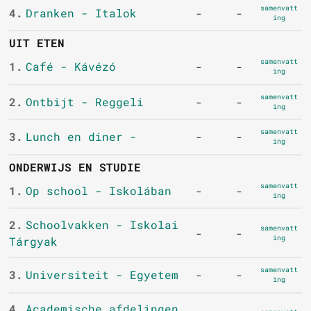
samenvatt
4.
Dranken - Italok
-
-
ing
UIT ETEN
samenvatt
1.
Café - Kávézó
-
-
ing
samenvatt
2.
Ontbijt - Reggeli
-
-
ing
samenvatt
3.
Lunch en diner -
-
-
ing
ONDERWIJS EN STUDIE
samenvatt
1.
Op school - Iskolában
-
-
ing
2.
Schoolvakken - Iskolai
samenvatt
-
-
ing
Tárgyak
samenvatt
3.
Universiteit - Egyetem
-
-
ing
4.
Academische afdelingen