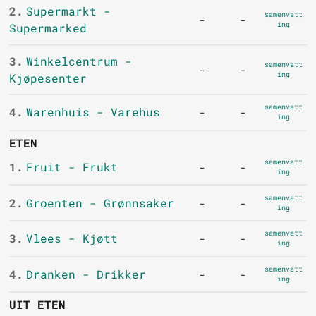
2.
Supermarkt -
samenvatt
-
-
ing
Supermarked
3.
Winkelcentrum -
samenvatt
-
-
ing
Kjøpesenter
samenvatt
4.
Warenhuis - Varehus
-
-
ing
ETEN
samenvatt
1.
Fruit - Frukt
-
-
ing
samenvatt
2.
Groenten - Grønnsaker
-
-
ing
samenvatt
3.
Vlees - Kjøtt
-
-
ing
samenvatt
4.
Dranken - Drikker
-
-
ing
UIT ETEN