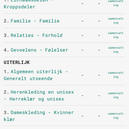
samenvatt
-
-
ing
Kroppsdeler
samenvatt
2.
Familie - Familie
-
-
ing
samenvatt
3.
Relaties - Forhold
-
-
ing
samenvatt
4.
Gevoelens - Følelser
-
-
ing
UITERLIJK
1.
Algemeen uiterlijk -
samenvatt
-
-
ing
Generelt utseende
2.
Herenkleding en unisex
samenvatt
-
-
ing
- Herreklær og unisex
3.
Dameskleding - Kvinner
samenvatt
-
-
ing
klær