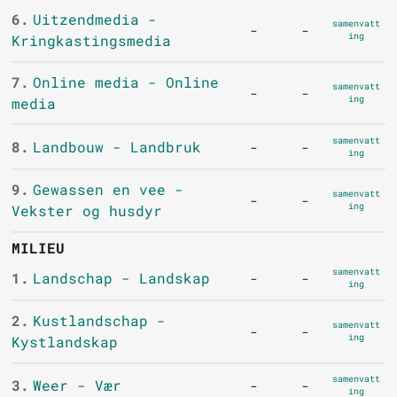
6.
Uitzendmedia -
samenvatt
-
-
ing
Kringkastingsmedia
7.
Online media - Online
samenvatt
-
-
ing
media
samenvatt
8.
Landbouw - Landbruk
-
-
ing
9.
Gewassen en vee -
samenvatt
-
-
ing
Vekster og husdyr
MILIEU
samenvatt
1.
Landschap - Landskap
-
-
ing
2.
Kustlandschap -
samenvatt
-
-
ing
Kystlandskap
samenvatt
3.
Weer - Vær
-
-
ing