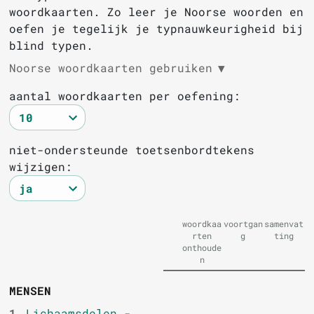
woordkaarten. Zo leer je Noorse woorden en
oefen je tegelijk je typnauwkeurigheid bij
blind typen.
Noorse woordkaarten gebruiken
▼
aantal woordkaarten per oefening:
niet-ondersteunde toetsenbordtekens
wijzigen:
woordkaa
voortgan
samenvat
rten
g
ting
onthoude
n
MENSEN
1.
Lichaamsdelen -