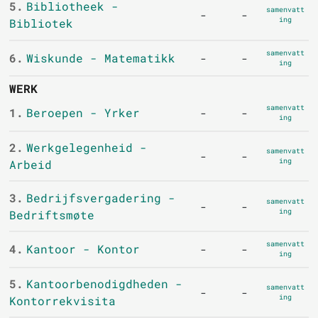
5.
Bibliotheek -
samenvatt
-
-
ing
Bibliotek
samenvatt
6.
Wiskunde - Matematikk
-
-
ing
WERK
samenvatt
1.
Beroepen - Yrker
-
-
ing
2.
Werkgelegenheid -
samenvatt
-
-
ing
Arbeid
3.
Bedrijfsvergadering -
samenvatt
-
-
ing
Bedriftsmøte
samenvatt
4.
Kantoor - Kontor
-
-
ing
5.
Kantoorbenodigdheden -
samenvatt
-
-
ing
Kontorrekvisita