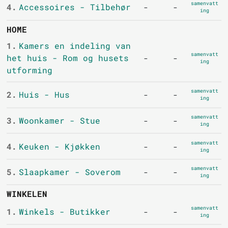
samenvatt
4.
Accessoires - Tilbehør
-
-
ing
HOME
1.
Kamers en indeling van
samenvatt
het huis - Rom og husets
-
-
ing
utforming
samenvatt
2.
Huis - Hus
-
-
ing
samenvatt
3.
Woonkamer - Stue
-
-
ing
samenvatt
4.
Keuken - Kjøkken
-
-
ing
samenvatt
5.
Slaapkamer - Soverom
-
-
ing
WINKELEN
samenvatt
1.
Winkels - Butikker
-
-
ing