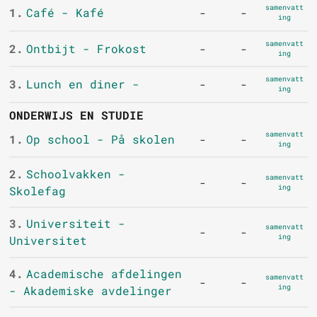
samenvatt
1.
Café - Kafé
-
-
ing
samenvatt
2.
Ontbijt - Frokost
-
-
ing
samenvatt
3.
Lunch en diner -
-
-
ing
ONDERWIJS EN STUDIE
samenvatt
1.
Op school - På skolen
-
-
ing
2.
Schoolvakken -
samenvatt
-
-
ing
Skolefag
3.
Universiteit -
samenvatt
-
-
ing
Universitet
4.
Academische afdelingen
samenvatt
-
-
ing
- Akademiske avdelinger