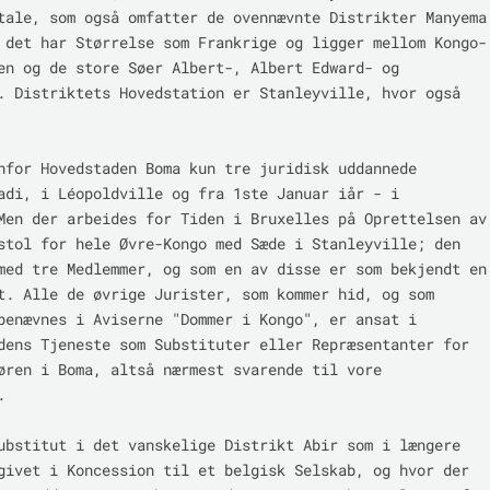
tale, som også omfatter de ovennævnte Distrikter Manyema 
 det har Størrelse som Frankrige og ligger mellom Kongo- 
en og de store Søer Albert-, Albert Edward- og 
. Distriktets Hovedstation er Stanleyville, hvor også 
nfor Hovedstaden Boma kun tre juridisk uddannede 
adi, i Léopoldville og fra 1ste Januar iår - i 
Men der arbeides for Tiden i Bruxelles på Oprettelsen av 
stol for hele Øvre-Kongo med Sæde i Stanleyville; den 
med tre Medlemmer, og som en av disse er som bekjendt en 
t. Alle de øvrige Jurister, som kommer hid, og som 
benævnes i Aviserne "Dommer i Kongo", er ansat i 
dens Tjeneste som Substituter eller Repræsentanter for 
øren i Boma, altså nærmest svarende til vore 


ubstitut i det vanskelige Distrikt Abir som i længere 
givet i Koncession til et belgisk Selskab, og hvor der 