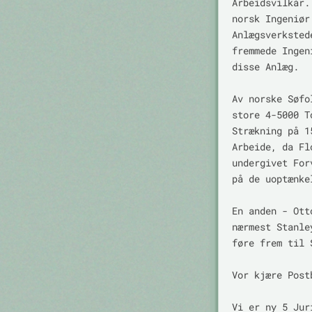
Arbeidsvilkår.
norsk Ingeniør
Anlægsverksted
fremmede Ingen
disse Anlæg.

Av norske Søfo
store 4-5000 T
Strækning på 1
Arbeide, da Fl
undergivet For
på de uoptænke
En anden - Ott
nærmest Stanle
føre frem til 
Vor kjære Post
Vi er ny 5 Jur