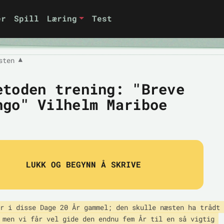
er
Spill
Læring
Test
sten
▼
etoden trening: "Breve
ngo" Vilhelm Mariboe
LUKK OG BEGYNN Å SKRIVE
r i disse Dage 20 År gammel; den skulle næsten ha trådt 
 men vi får vel gide den endnu fem År til en så vigtig 