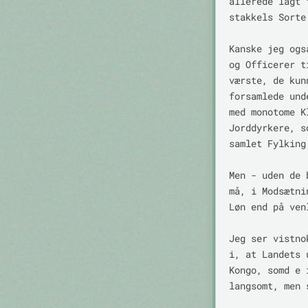
allerede lagt 
stakkels Sorte!
Kanske jeg ogs
og Officerer t
værste, de kun
forsamlede und
med monotome K
Jorddyrkere, s
samlet Fylking.
Men - uden de 
må, i Modsætni
Løn end på ven
Jeg ser vistno
i, at Landets 
Kongo, somd e 
langsomt, men 