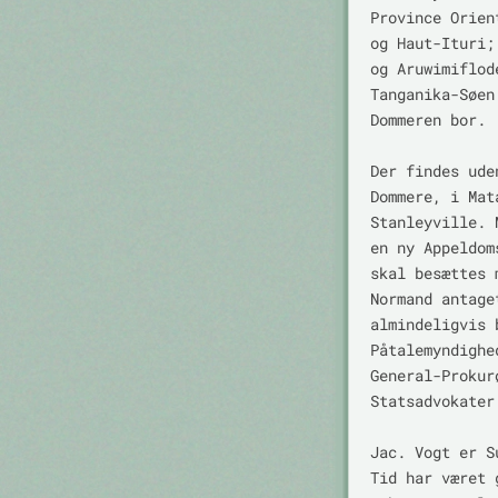
Province Orien
og Haut-Ituri;
og Aruwimiflod
Tanganika-Søen
Dommeren bor.

Der findes ude
Dommere, i Mat
Stanleyville. 
en ny Appeldom
skal besættes 
Normand antage
almindeligvis 
Påtalemyndighe
General-Prokur
Statsadvokater.
Jac. Vogt er S
Tid har været 