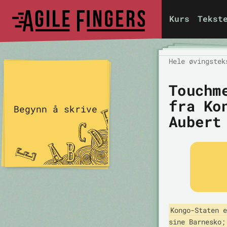
Kurs
Tekst
Hele øvingstek
Touchm
fra Ko
Begynn å skrive
Aubert
Kongo-Staten e
sine Barnesko;