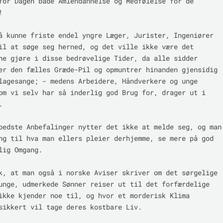
for Dagen både Amlendannelse og Medfølelse for de 


å kunne friste endel yngre Læger, Jurister, Ingeniører 
il at søge seg herned, og det ville ikke være det 
ne gjøre i disse bedrøvelige Tider, da alle sidder 
er den fælles Græde-Pil og opmuntrer hinanden gjensidig 
lagesange; - medens Arbeidere, Håndverkere og unge 
om vi selv har så inderlig god Brug for, drager ut i 


bedste Anbefalinger nytter det ikke at melde seg, og man 
ng til hva man ellers pleier derhjemme, se mere på god 
lig Omgang.

k, at man også i norske Aviser skriver om det sørgelige 
unge, udmerkede Sønner reiser ut til det forfærdelige 
ikke kjender noe til, og hvor et morderisk Klima 
sikkert vil tage deres kostbare Liv.
