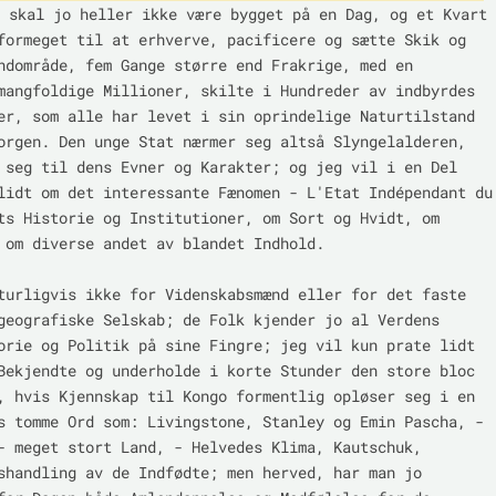
 skal jo heller ikke være bygget på en Dag, og et Kvart 
formeget til at erhverve, pacificere og sætte Skik og 
ndområde, fem Gange større end Frakrige, med en 
mangfoldige Millioner, skilte i Hundreder av indbyrdes 
er, som alle har levet i sin oprindelige Naturtilstand 
orgen. Den unge Stat nærmer seg altså Slyngelalderen, 
 seg til dens Evner og Karakter; og jeg vil i en Del 
lidt om det interessante Fænomen - L'Etat Indépendant du 
ts Historie og Institutioner, om Sort og Hvidt, om 
 om diverse andet av blandet Indhold.

turligvis ikke for Videnskabsmænd eller for det faste 
geografiske Selskab; de Folk kjender jo al Verdens 
orie og Politik på sine Fingre; jeg vil kun prate lidt 
Bekjendte og underholde i korte Stunder den store bloc 
, hvis Kjennskap til Kongo formentlig opløser seg i en 
s tomme Ord som: Livingstone, Stanley og Emin Pascha, - 
- meget stort Land, - Helvedes Klima, Kautschuk, 
shandling av de Indfødte; men herved, har man jo 