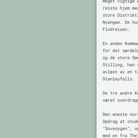
meget vigtige 
reiste hjem me
store Distrikt
Nyangwe. De hu
Flodreisen.

En anden Komma
for det særdel
og de store Sø
Stilling, han 
avløst av en t
Stanleyfalls.

De tre andre K
været overdrag
Den eneste nor
Opdrag at stud
"Sovesygen", o
med en fra The