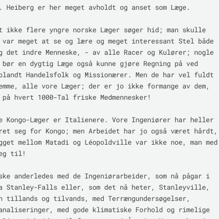
. Heiberg er her meget avholdt og anset som Læge.

t ikke flere yngre norske Læger søger hid; man skulle 
 var meget at se og lære og meget interessant Stel både 
g det indre Menneske, - av alle Racer og Kulører; nogle 
 bør en dygtig Læge også kunne gjøre Regning på ved 
blandt Handelsfolk og Missionærer. Men de har vel fuldt 
emme, alle vore Læger; der er jo ikke formange av dem, 
 på hvert 1000-Tal friske Medmennesker!

e Kongo-Læger er Italienere. Vore Ingeniører har heller 
ret seg for Kongo; men Arbeidet har jo også været hårdt, 
gget mellom Matadi og Léopoldville var ikke noe, man med 
g til!

ske anderledes med de Ingeniørarbeider, som nå pågar i 
a Stanley-Falls eller, som det nå heter, Stanleyville, 
n tillands og tilvands, med Terrængundersøgelser, 
analiseringer, med gode klimatiske Forhold og rimelige 