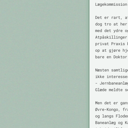
Lægekommission
Det er rart, a
dog tro at her
med det ydre o
Atpåskillinger
privat Praxis 
op at gjøre hj
bare en Doktor
Næsten samtlig
ikke interesse
- Jernbaneanlæ
Glæde meldte se
Men det er gan
Øvre-Kongo, fr
og langs Flode
Baneanlæg og K