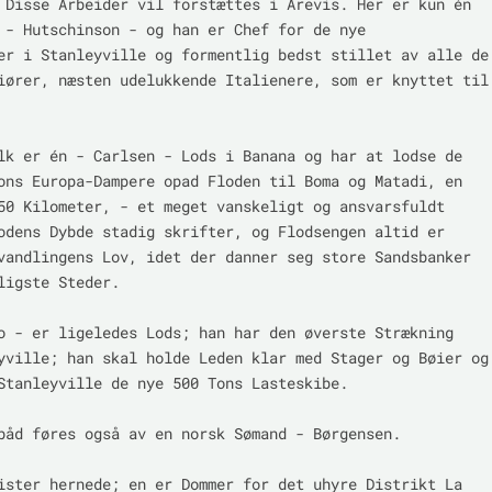
 Disse Arbeider vil forstættes i Årevis. Her er kun én 
 - Hutschinson - og han er Chef for de nye 
er i Stanleyville og formentlig bedst stillet av alle de 
iører, næsten udelukkende Italienere, som er knyttet til 
lk er én - Carlsen - Lods i Banana og har at lodse de 
ons Europa-Dampere opad Floden til Boma og Matadi, en 
50 Kilometer, - et meget vanskeligt og ansvarsfuldt 
odens Dybde stadig skrifter, og Flodsengen altid er 
vandlingens Lov, idet der danner seg store Sandsbanker 
ligste Steder.

o - er ligeledes Lods; han har den øverste Strækning 
yville; han skal holde Leden klar med Stager og Bøier og 
Stanleyville de nye 500 Tons Lasteskibe.

båd føres også av en norsk Sømand - Børgensen.

ister hernede; en er Dommer for det uhyre Distrikt La 