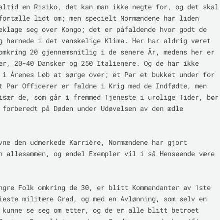
altid en Risiko, det kan man ikke negte for, og det skal 
fortælle lidt om; men specielt Normændene har liden 
eklage seg over Kongo; det er påfaldende hvor godt de 
g hernede i det vanskelige Klima. Her har aldrig været 
omkring 20 gjennemsnitlig i de senere År, medens her er 
er, 20-40 Dansker og 250 Italienere. Og de har ikke 
 i Årenes Løb at sørge over; et Par et bukket under for 
t Par Officerer er faldne i Krig med de Indfødte, men 
især de, som går i fremmed Tjeneste i urolige Tider, bør 
 forberedt på Døden under Udøvelsen av den ædle 
vne den udmerkede Karrière, Normændene har gjort 
n allesammen, og endel Exempler vil i så Henseende være 
ngre Folk omkring de 30, er blitt Kommandanter av 1ste 
ieste militære Grad, og med en Avlønning, som selv en 
 kunne se seg om etter, og de er alle blitt betroet 