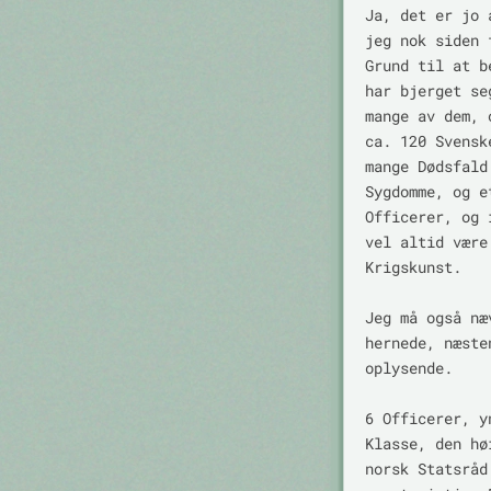
Ja, det er jo 
jeg nok siden 
Grund til at b
har bjerget se
mange av dem, 
ca. 120 Svensk
mange Dødsfald
Sygdomme, og e
Officerer, og 
vel altid være
Krigskunst.

Jeg må også næ
hernede, næste
oplysende.

6 Officerer, y
Klasse, den hø
norsk Statsråd