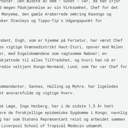
Poster. Den ældste av dem - Sundt - var, da han ifjor 
d megen Påskjønnelse av sin Virksomhet, Chef for det 
 Manyema, den gamle Araberrede omkring Kasongo og 
sker Stanleys og Tippo-Tip's Udgangspunkt for 
ndant, Engh, som er hjemme på Ferietur, har været Chef 
es vigtige Grænsedistrikt Haut-Ituri, opover mod Nilen 
er, med Engelskmændene som vagtsomme Naboer; en 
skjøttede til alles Tilfredshet, og hvori han nå er 
redie veltjent Kongo-Normand, Lund, som før var Chef for 
ommandanter, Sannes, Halling og Myhre, har ligeledes 
et ansvarsfulde og vigtige Hverv.

sk Læge, Inge Heiberg, har i de sidste 1,5 År hatt 
ere de forskjellige epidemiske Sygdomme i Kongo, navnlig 
g har som Statens Repræsentant reist og arbeidet sammen 
 Liverpool School of Tropical Medecin udsændt 