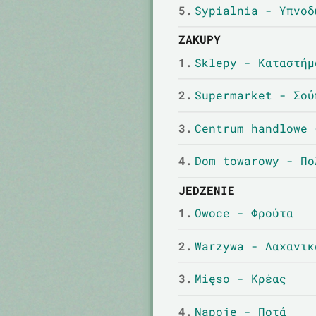
5.
Sypialnia - Υπνοδ
ZAKUPY
1.
Sklepy - Καταστήμ
2.
Supermarket - Σού
3.
Centrum handlowe 
4.
Dom towarowy - Πο
JEDZENIE
1.
Owoce - Φρούτα
2.
Warzywa - Λαχανικ
3.
Mięso - Κρέας
4.
Napoje - Ποτά