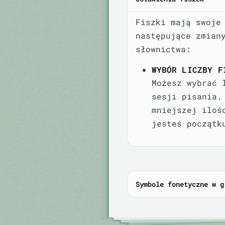
Fiszki mają swoje
następujące zmian
słownictwa:
WYBÓR LICZBY F
Możesz wybrać 
sesji pisania.
mniejszej iloś
jesteś początk
Symbole fonetyczne w g