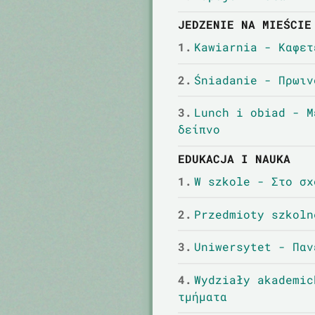
JEDZENIE NA MIEŚCIE
1.
Kawiarnia - Καφετ
2.
Śniadanie - Πρωιν
3.
Lunch i obiad - Μ
δείπνο
EDUKACJA I NAUKA
1.
W szkole - Στο σχ
2.
Przedmioty szkoln
3.
Uniwersytet - Παν
4.
Wydziały akademic
τμήματα