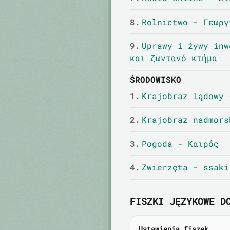
8.
Rolnictwo - Γεωργ
9.
Uprawy i żywy inw
και ζωντανό κτήμα
ŚRODOWISKO
1.
Krajobraz lądowy 
2.
Krajobraz nadmors
3.
Pogoda - Καιρός
4.
Zwierzęta - ssaki
FISZKI JĘZYKOWE D
Ustawienia fiszek