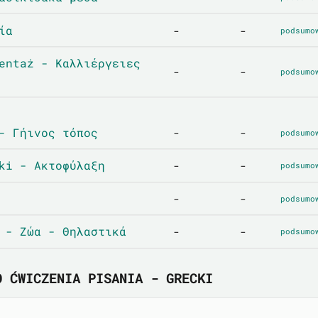
ία
-
-
podsumo
entaż - Καλλιέργειες
-
-
podsumo
- Γήινος τόπος
-
-
podsumo
ki - Ακτοφύλαξη
-
-
podsumo
-
-
podsumo
 - Ζώα - Θηλαστικά
-
-
podsumo
O ĆWICZENIA PISANIA - GRECKI