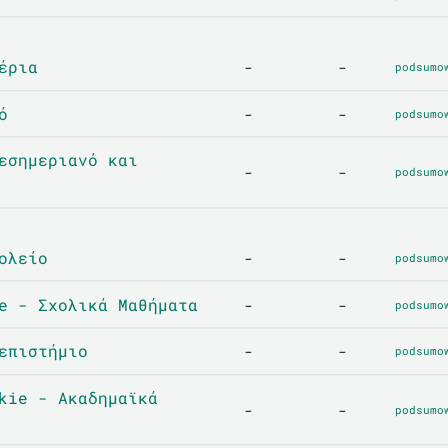
έρια
-
-
podsumo
ό
-
-
podsumo
εσημεριανό και
-
-
podsumo
ολείο
-
-
podsumo
e - Σχολικά Μαθήματα
-
-
podsumo
επιστήμιο
-
-
podsumo
kie - Ακαδημαϊκά
-
-
podsumo