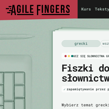
Kurs
Tekst
grecki
wsz
UCZ SIĘ SŁOWNICTWA G
Fiszki d
słownict
zapamiętywanie przez 
Wybierz temat greck