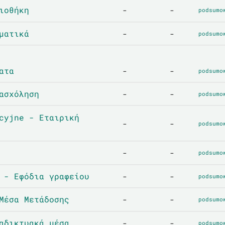
ιοθήκη
-
-
podsumo
ματικά
-
-
podsumo
ατα
-
-
podsumo
ασχόληση
-
-
podsumo
cyjne - Εταιρική
-
-
podsumo
-
-
podsumo
 - Εφόδια γραφείου
-
-
podsumo
Μέσα Μετάδοσης
-
-
podsumo
αδικτυακά μέσα
-
-
podsumo