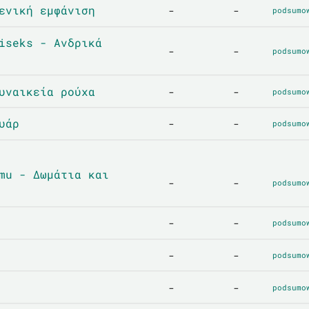
ενική εμφάνιση
-
-
podsumo
iseks - Ανδρικά
-
-
podsumo
υναικεία ρούχα
-
-
podsumo
υάρ
-
-
podsumo
mu - Δωμάτια και
-
-
podsumo
-
-
podsumo
-
-
podsumo
-
-
podsumo