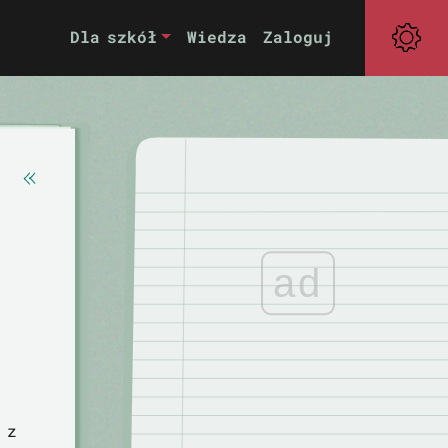
Dla szkół
Wiedza
Zaloguj
ad
 z