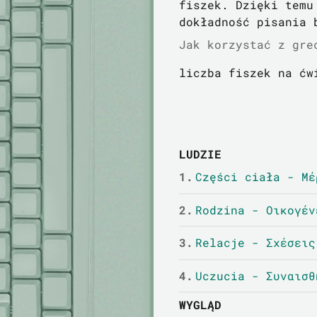
fiszek. Dzięki temu
dokładność pisania 
Jak korzystać z gre
liczba fiszek na ćw
LUDZIE
1.
Części ciała - Μέ
2.
Rodzina - Οικογέν
3.
Relacje - Σχέσεις
4.
Uczucia - Συναισθ
WYGLĄD