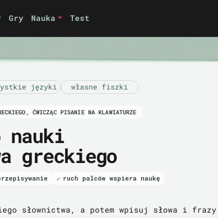
y
Gry
Nauka
Test
ystkie języki
własne fiszki
RECKIEGO, ĆWICZĄC PISANIE NA KLAWIATURZE
o nauki
wa greckiego
przepisywanie
ruch palców wspiera naukę
iego słownictwa, a potem wpisuj słowa i frazy