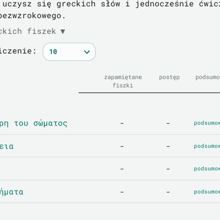
 uczysz się greckich słów i jednocześnie ćwic
bezwzrokowego.
ckich fiszek
▼
iczenie:
zapamiętane
postęp
podsumo
fiszki
ρη του σώματος
-
-
podsumo
εια
-
-
podsumo
-
-
podsumo
ήματα
-
-
podsumo