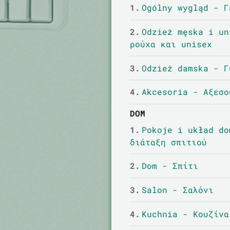
1.
Ogólny wygląd - Γ
2.
Odzież męska i un
ρούχα και unisex
3.
Odzież damska - Γ
4.
Akcesoria - Αξεσο
DOM
1.
Pokoje i układ do
διάταξη σπιτιού
2.
Dom - Σπίτι
3.
Salon - Σαλόνι
4.
Kuchnia - Κουζίνα