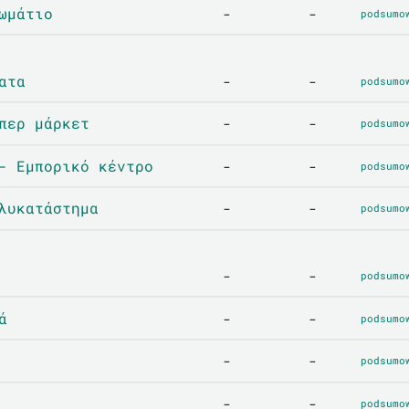
ωμάτιο
-
-
podsumo
ατα
-
-
podsumo
περ μάρκετ
-
-
podsumo
- Εμπορικό κέντρο
-
-
podsumo
λυκατάστημα
-
-
podsumo
-
-
podsumo
ά
-
-
podsumo
-
-
podsumo
-
-
podsumo