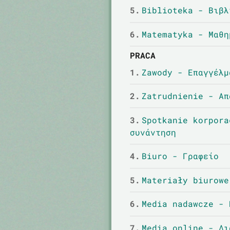
5.
Biblioteka - Βιβλ
6.
Matematyka - Μαθη
PRACA
1.
Zawody - Επαγγέλμ
2.
Zatrudnienie - Απ
3.
Spotkanie korpora
συνάντηση
4.
Biuro - Γραφείο
5.
Materiały biurowe
6.
Media nadawcze - 
7.
Media online - Δι