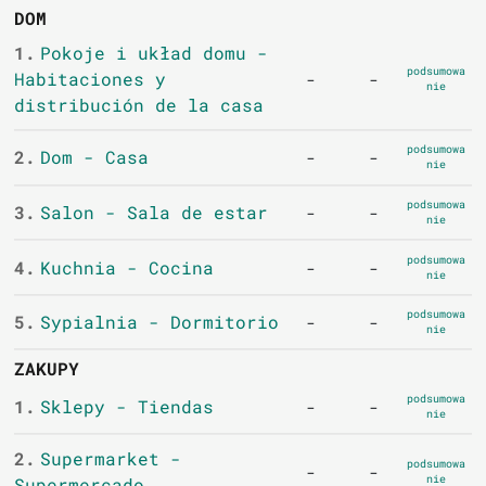
DOM
1.
Pokoje i układ domu -
podsumowa
Habitaciones y
-
-
nie
distribución de la casa
podsumowa
2.
Dom - Casa
-
-
nie
podsumowa
3.
Salon - Sala de estar
-
-
nie
podsumowa
4.
Kuchnia - Cocina
-
-
nie
podsumowa
5.
Sypialnia - Dormitorio
-
-
nie
ZAKUPY
podsumowa
1.
Sklepy - Tiendas
-
-
nie
2.
Supermarket -
podsumowa
-
-
nie
Supermercado