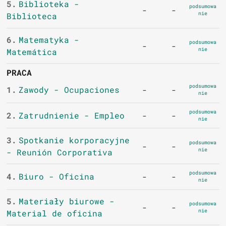
5.
Biblioteka -
podsumowa
-
-
nie
Biblioteca
6.
Matematyka -
podsumowa
-
-
nie
Matemática
PRACA
podsumowa
1.
Zawody - Ocupaciones
-
-
nie
podsumowa
2.
Zatrudnienie - Empleo
-
-
nie
3.
Spotkanie korporacyjne
podsumowa
-
-
nie
- Reunión Corporativa
podsumowa
4.
Biuro - Oficina
-
-
nie
5.
Materiały biurowe -
podsumowa
-
-
nie
Material de oficina