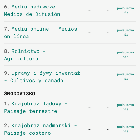
6.
Media nadawcze -
podsumowa
-
-
nie
Medios de Difusión
7.
Media online - Medios
podsumowa
-
-
nie
en línea
8.
Rolnictwo -
podsumowa
-
-
nie
Agricultura
9.
Uprawy i żywy inwentaż
podsumowa
-
-
nie
- Cultivos y ganado
ŚRODOWISKO
1.
Krajobraz lądowy -
podsumowa
-
-
nie
Paisaje terrestre
2.
Krajobraz nadmorski -
podsumowa
-
-
nie
Paisaje costero