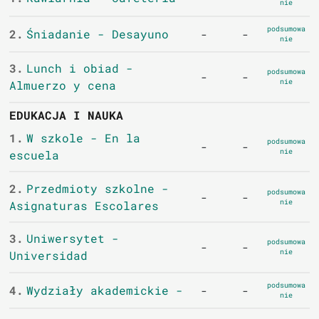
nie
podsumowa
2.
Śniadanie - Desayuno
-
-
nie
3.
Lunch i obiad -
podsumowa
-
-
nie
Almuerzo y cena
EDUKACJA I NAUKA
1.
W szkole - En la
podsumowa
-
-
nie
escuela
2.
Przedmioty szkolne -
podsumowa
-
-
nie
Asignaturas Escolares
3.
Uniwersytet -
podsumowa
-
-
nie
Universidad
podsumowa
4.
Wydziały akademickie -
-
-
nie