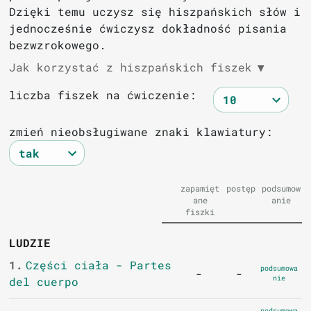
Dzięki temu uczysz się hiszpańskich słów i
jednocześnie ćwiczysz dokładność pisania
bezwzrokowego.
Jak korzystać z hiszpańskich fiszek
▼
liczba fiszek na ćwiczenie:
zmień nieobsługiwane znaki klawiatury:
zapamięt
postęp
podsumow
ane
anie
fiszki
LUDZIE
1.
Części ciała - Partes
podsumowa
-
-
nie
del cuerpo
podsumowa