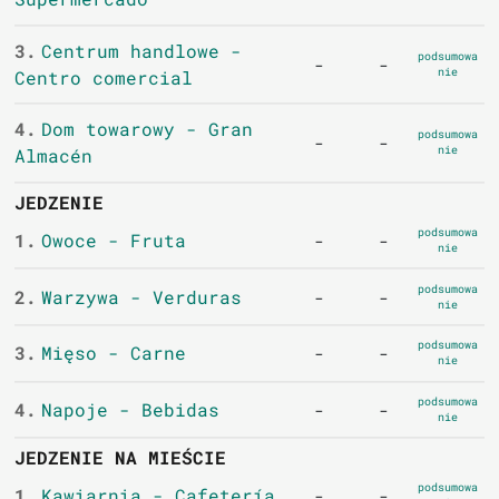
3.
Centrum handlowe -
podsumowa
-
-
nie
Centro comercial
4.
Dom towarowy - Gran
podsumowa
-
-
nie
Almacén
JEDZENIE
podsumowa
1.
Owoce - Fruta
-
-
nie
podsumowa
2.
Warzywa - Verduras
-
-
nie
podsumowa
3.
Mięso - Carne
-
-
nie
podsumowa
4.
Napoje - Bebidas
-
-
nie
JEDZENIE NA MIEŚCIE
podsumowa
1.
Kawiarnia - Cafetería
-
-