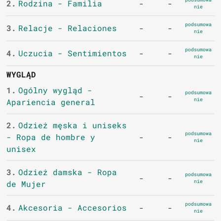
2.
Rodzina - Familia
-
-
nie
podsumowa
3.
Relacje - Relaciones
-
-
nie
podsumowa
4.
Uczucia - Sentimientos
-
-
nie
WYGLĄD
1.
Ogólny wygląd -
podsumowa
-
-
nie
Apariencia general
2.
Odzież męska i uniseks
podsumowa
- Ropa de hombre y
-
-
nie
unisex
3.
Odzież damska - Ropa
podsumowa
-
-
nie
de Mujer
podsumowa
4.
Akcesoria - Accesorios
-
-
nie