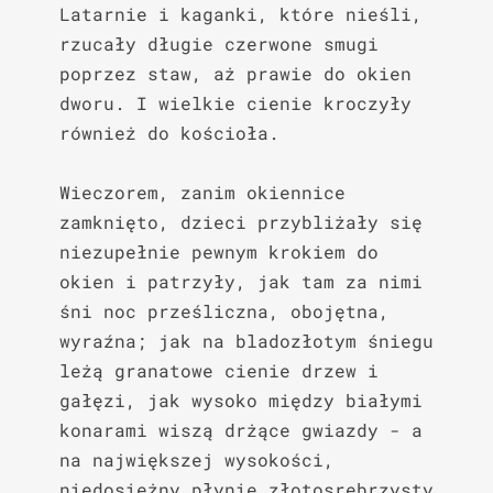
Latarnie i kaganki, które nieśli, 
rzucały długie czerwone smugi 
poprzez staw, aż prawie do okien 
dworu. I wielkie cienie kroczyły 
również do kościoła.

Wieczorem, zanim okiennice 
zamknięto, dzieci przybliżały się 
niezupełnie pewnym krokiem do 
okien i patrzyły, jak tam za nimi 
śni noc prześliczna, obojętna, 
wyraźna; jak na bladozłotym śniegu 
leżą granatowe cienie drzew i 
gałęzi, jak wysoko między białymi 
konarami wiszą drżące gwiazdy - a 
na największej wysokości, 
niedosiężny płynie złotosrebrzysty 