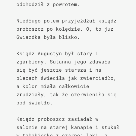
odchodził z powrotem.

Niedługo potem przyjeżdżał ksiądz 
proboszcz po kolędzie. O, to już 
Gwiazdka była blisko.

Ksiądz Augustyn był stary i 
zgarbiony. Sutanna jego zdawała 
się być jeszcze starsza i na 
plecach świeciła jak zwierciadło, 
a kolor miała całkowicie 
zrudziały, tak że czerwieniła się 
pod światło.

Ksiądz proboszcz zasiadał w 
salonie na starej kanapie i stukał 
w tabakierkę z czarnej laki, a 