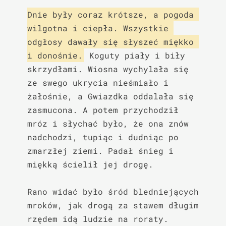
Dnie były coraz krótsze, a pogoda 
wilgotna i ciepła. Wszystkie 
odgłosy dawały się słyszeć miękko 
i donośnie.
 Koguty piały i biły 
skrzydłami. Wiosna wychylała się 
ze swego ukrycia nieśmiało i 
żałośnie, a Gwiazdka oddalała się 
zasmucona. A potem przychodził 
mróz i słychać było, że ona znów 
nadchodzi, tupiąc i dudniąc po 
zmarzłej ziemi. Padał śnieg i 
miękką ścielił jej drogę.

Rano widać było śród bledniejących 
mroków, jak drogą za stawem długim 
rzędem idą ludzie na roraty. 