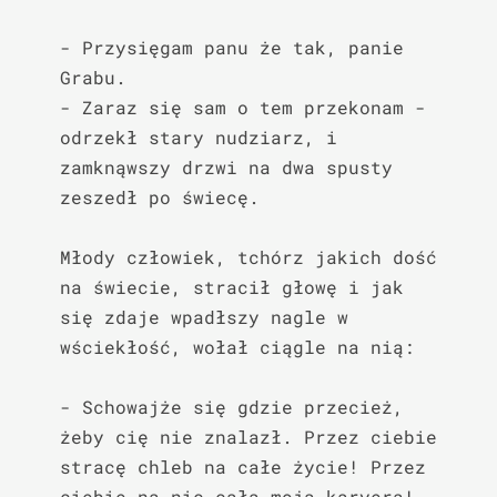
- Przysięgam panu że tak, panie 
Grabu.

- Zaraz się sam o tem przekonam - 
odrzekł stary nudziarz, i 
zamknąwszy drzwi na dwa spusty 
zeszedł po świecę.

Młody człowiek, tchórz jakich dość 
na świecie, stracił głowę i jak 
się zdaje wpadłszy nagle w 
wściekłość, wołał ciągle na nią:

- Schowajże się gdzie przecież, 
żeby cię nie znalazł. Przez ciebie 
stracę chleb na całe życie! Przez 
ciebie na nic cała moja karyera! 