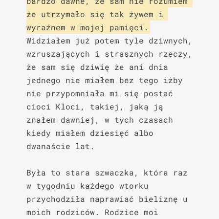
bardzo dawne, że sam nie rozumiem 
że utrzymało się tak żywem i 
wyraźnem w mojej pamięci.
Widziałem już potem tyle dziwnych, 
wzruszających i strasznych rzeczy, 
że sam się dziwię że ani dnia 
jednego nie miałem bez tego iżby 
nie przypomniała mi się postać 
cioci Kloci, takiej, jaką ją 
znałem dawniej, w tych czasach 
kiedy miałem dziesięć albo 
dwanaście lat.

Była to stara szwaczka, która raz 
w tygodniu każdego wtorku 
przychodziła naprawiać bieliznę u 
moich rodziców. Rodzice moi 