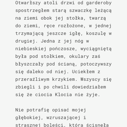
Otwarłszy atoli drzwi od garderoby 
spostrzegłem starą szwaczkę leżącą 
na ziemi obok jej stołka, twarzą 
do ziemi, ręce rozłożone, w jednej 
trzymającą jeszcze igłę, koszulę w 
drugiej. Jedna z jej nóg w 
niebieskiej pończosze, wyciągniętą 
była pod stołkiem, okulary zaś 
błyszczały pod ścianą, potoczywszy 
się daleko od niej. Uciekłem z 
przeraźliwym krzykiem. Wszyscy się 
zbiegli i po chwili dowiedziałem 
się że ciocia Klocia nie żyje.

Nie potrafię opisać mojej 
głębokiej, wzruszającej i 
strasznej boleści, która ścisnęła 