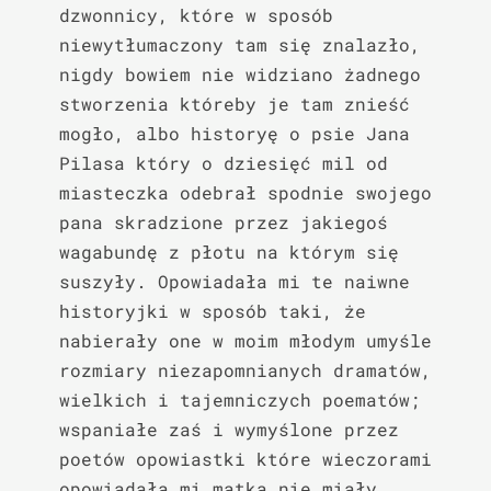
dzwonnicy, które w sposób 
niewytłumaczony tam się znalazło, 
nigdy bowiem nie widziano żadnego 
stworzenia któreby je tam znieść 
mogło, albo historyę o psie Jana 
Pilasa który o dziesięć mil od 
miasteczka odebrał spodnie swojego 
pana skradzione przez jakiegoś 
wagabundę z płotu na którym się 
suszyły. Opowiadała mi te naiwne 
historyjki w sposób taki, że 
nabierały one w moim młodym umyśle 
rozmiary niezapomnianych dramatów, 
wielkich i tajemniczych poematów; 
wspaniałe zaś i wymyślone przez 
poetów opowiastki które wieczorami 
opowiadała mi matka nie miały 