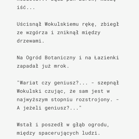
iść...

Uścisnął Wokulskiemu rękę, zbiegł 
ze wzgórza i zniknął między 
drzewami.

Na Ogród Botaniczny i na Łazienki 
zapadał już mrok.

"Wariat czy geniusz?... - szepnął 
Wokulski czując, że sam jest w 
najwyższym stopniu rozstrojony. - 
A jeżeli geniusz?..."

Wstał i poszedł w głąb ogrodu, 
między spacerujących ludzi. 