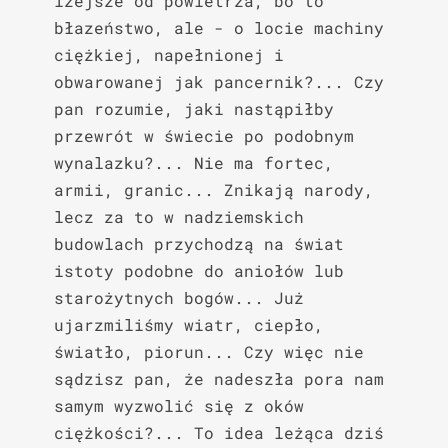
lżejsze od powietrza, bo to 
błazeństwo, ale - o locie machiny 
ciężkiej, napełnionej i 
obwarowanej jak pancernik?... Czy 
pan rozumie, jaki nastąpiłby 
przewrót w świecie po podobnym 
wynalazku?... Nie ma fortec, 
armii, granic... Znikają narody, 
lecz za to w nadziemskich 
budowlach przychodzą na świat 
istoty podobne do aniołów lub 
starożytnych bogów... Już 
ujarzmiliśmy wiatr, ciepło, 
światło, piorun... Czy więc nie 
sądzisz pan, że nadeszła pora nam 
samym wyzwolić się z oków 
ciężkości?... To idea leżąca dziś 