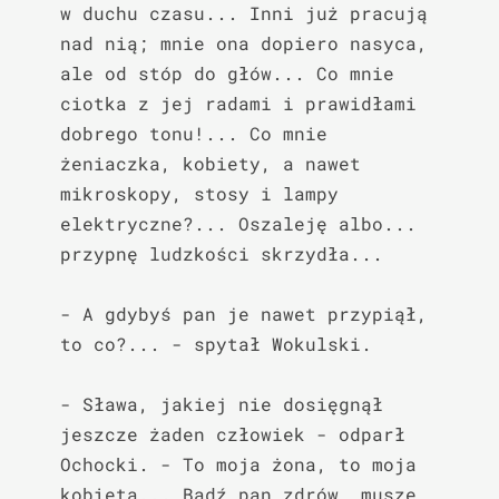
w duchu czasu... Inni już pracują 
nad nią; mnie ona dopiero nasyca, 
ale od stóp do głów... Co mnie 
ciotka z jej radami i prawidłami 
dobrego tonu!... Co mnie 
żeniaczka, kobiety, a nawet 
mikroskopy, stosy i lampy 
elektryczne?... Oszaleję albo... 
przypnę ludzkości skrzydła...

- A gdybyś pan je nawet przypiął, 
to co?... - spytał Wokulski.

- Sława, jakiej nie dosięgnął 
jeszcze żaden człowiek - odparł 
Ochocki. - To moja żona, to moja 
kobieta... Bądź pan zdrów, muszę 