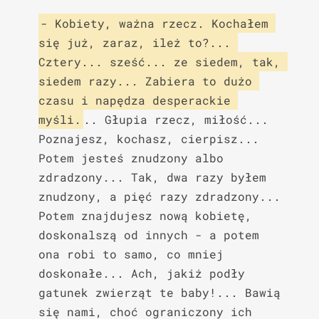
- Kobiety, ważna rzecz. Kochałem 
się już, zaraz, ileż to?... 
Cztery... sześć... ze siedem, tak, 
siedem razy... Zabiera to dużo 
czasu i napędza desperackie 
myśli.
.. Głupia rzecz, miłość... 
Poznajesz, kochasz, cierpisz... 
Potem jesteś znudzony albo 
zdradzony... Tak, dwa razy byłem 
znudzony, a pięć razy zdradzony... 
Potem znajdujesz nową kobietę, 
doskonalszą od innych - a potem 
ona robi to samo, co mniej 
doskonałe... Ach, jakiż podły 
gatunek zwierząt te baby!... Bawią 
się nami, choć ograniczony ich 