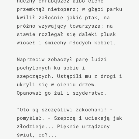
huczny chrabąszcz albo cicho 
przemknął nietoperz; w głębi parku 
kwilił żałośnie jakiś ptak, na 
próżno wzywający towarzysza; na 
stawie rozlegał się daleki plusk 
wioseł i śmiechy młodych kobiet.

Naprzeciw zobaczył parę ludzi 
pochylonych ku sobie i 
szepczących. Ustąpili mu z drogi i 
ukryli się w cieniu drzew. 
Opanował go żal i szyderstwo.

"Oto są szczęśliwi zakochani! - 
pomyślał. - Szepczą i uciekają jak 
złodzieje... Pięknie urządzony 
świat, co?...