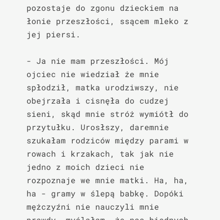
pozostaje do zgonu dzieckiem na 
łonie przeszłości, ssącem mleko z 
jej piersi.

- Ja nie mam przeszłości. Mój 
ojciec nie wiedział że mnie 
spłodził, matka urodziwszy, nie 
obejrzała i cisnęła do cudzej 
sieni, skąd mnie stróż wymiótł do 
przytułku. Urosłszy, daremnie 
szukałam rodziców między parami w 
rowach i krzakach, tak jak nie 
jedno z moich dzieci nie 
rozpoznaje we mnie matki. Ha, ha, 
ha - gramy w ślepą babkę. Dopóki 
mężczyźni nie nauczyli mnie 
prawdy, myślałam, że nas biednych 