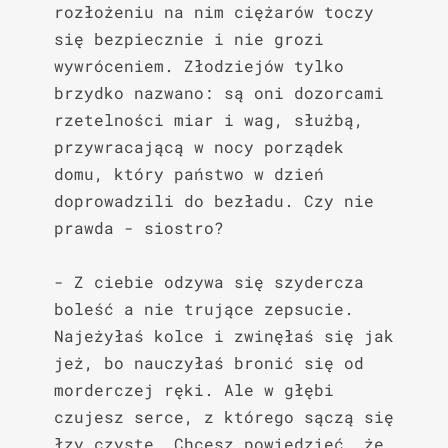
rozłożeniu na nim ciężarów toczy 
się bezpiecznie i nie grozi 
wywróceniem. Złodziejów tylko 
brzydko nazwano: są oni dozorcami 
rzetelności miar i wag, służbą, 
przywracającą w nocy porządek 
domu, który państwo w dzień 
doprowadzili do bezładu. Czy nie 
prawda - siostro?

- Z ciebie odzywa się szydercza 
boleść a nie trujące zepsucie. 
Najeżyłaś kolce i zwinęłaś się jak 
jeż, bo nauczyłaś bronić się od 
morderczej ręki. Ale w głębi 
czujesz serce, z którego sączą się 
łzy czyste. Chcesz powiedzieć, że 