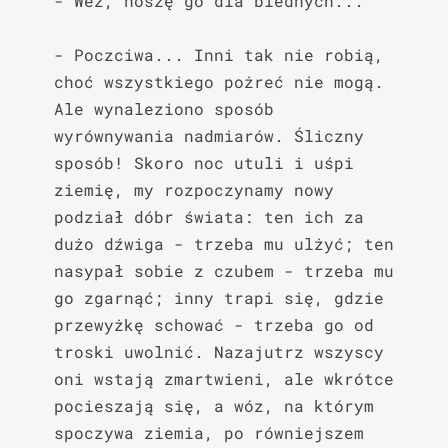
- Weź, noszę go dla biednych...

- Poczciwa... Inni tak nie robią, 
choć wszystkiego pożreć nie mogą. 
Ale wynaleziono sposób 
wyrównywania nadmiarów. Śliczny 
sposób! Skoro noc utuli i uśpi 
ziemię, my rozpoczynamy nowy 
podział dóbr świata: ten ich za 
dużo dźwiga - trzeba mu ulżyć; ten 
nasypał sobie z czubem - trzeba mu 
go zgarnąć; inny trapi się, gdzie 
przewyżkę schować - trzeba go od 
troski uwolnić. Nazajutrz wszyscy 
oni wstają zmartwieni, ale wkrótce 
pocieszają się, a wóz, na którym 
spoczywa ziemia, po równiejszem 