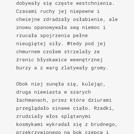
dobywały się częste westchnienia. 
Czasami ruchy jej niepewne i 
chwiejne zdradzały osłabienie, ale 
znowu opanowywała swą niemoc i 
rzucała spojrzenia pełne 
nieugiętej siły. Wtedy pod jej 
chmurnem czołem strzelały ze 
źrenic błyskawice wewnętrznej 
burzy a z warg zlatywały gromy.

Obok niej sunęła się, kulejąc, 
druga niewiasta w szarych 
łachmanach, przez które dziurami 
przeglądało sinawe ciało. Rzadki, 
zrudziały włos splątanymi 
kosmykami wykradał się z brudnego, 
przekrzywionego na bok czepca i 