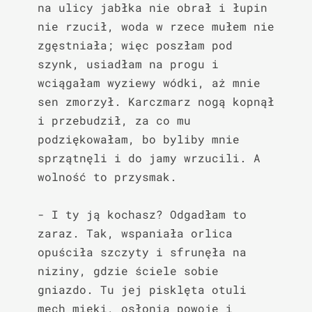
na ulicy jabłka nie obrał i łupin 
nie rzucił, woda w rzece mułem nie 
zgęstniała; więc poszłam pod 
szynk, usiadłam na progu i 
wciągałam wyziewy wódki, aż mnie 
sen zmorzył. Karczmarz nogą kopnął 
i przebudził, za co mu 
podziękowałam, bo byliby mnie 
sprzątnęli i do jamy wrzucili. A 
wolność to przysmak.

- I ty ją kochasz? Odgadłam to 
zaraz. Tak, wspaniała orlica 
opuściła szczyty i sfrunęła na 
niziny, gdzie ściele sobie 
gniazdo. Tu jej pisklęta otuli 
mech mięki, osłonią powoje i 