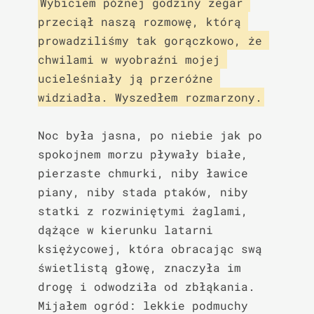
Wybiciem późnej godziny zegar 
przeciął naszą rozmowę, którą 
prowadziliśmy tak gorączkowo, że 
chwilami w wyobraźni mojej 
ucieleśniały ją przeróżne 
widziadła. Wyszedłem rozmarzony.
Noc była jasna, po niebie jak po 
spokojnem morzu pływały białe, 
pierzaste chmurki, niby ławice 
piany, niby stada ptaków, niby 
statki z rozwiniętymi żaglami, 
dążące w kierunku latarni 
księżycowej, która obracając swą 
świetlistą głowę, znaczyła im 
drogę i odwodziła od zbłąkania. 
Mijałem ogród: lekkie podmuchy 