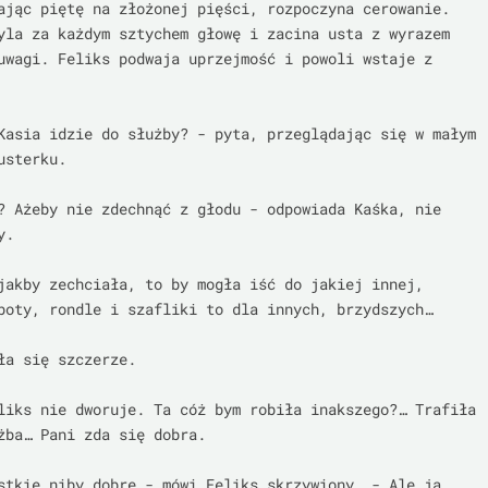
ając piętę na złożonej pięści, rozpoczyna cerowanie. 
yla za każdym sztychem głowę i zacina usta z wyrazem 
uwagi. Feliks podwaja uprzejmość i powoli wstaje z 
Kasia idzie do służby? - pyta, przeglądając się w małym 
sterku.

? Ażeby nie zdechnąć z głodu - odpowiada Kaśka, nie 
.

jakby zechciała, to by mogła iść do jakiej innej, 
boty, rondle i szafliki to dla innych, brzydszych…

ła się szczerze.

liks nie dworuje. Ta cóż bym robiła inakszego?… Trafiła 
żba… Pani zda się dobra.

stkie niby dobre - mówi Feliks skrzywiony. - Ale ja 