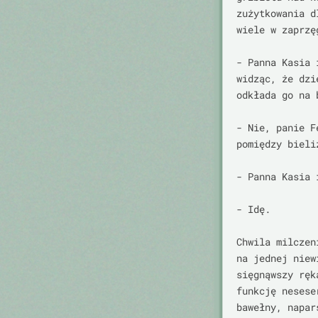
zużytkowania d
wiele w zaprzę
- Panna Kasia 
widząc, że dzi
odkłada go na b
- Nie, panie F
pomiędzy bieli
- Panna Kasia 
- Idę.

Chwila milczen
na jednej niew
sięgnąwszy ręk
funkcję nesese
bawełny, napar