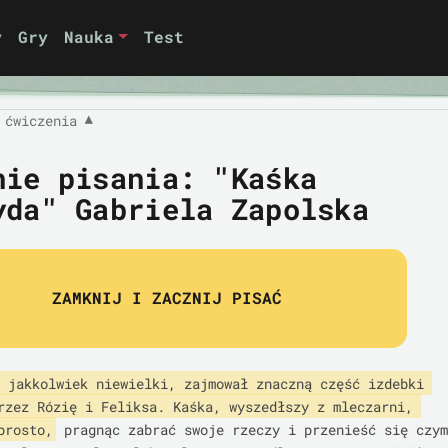
y
Gry
Nauka
Test
 ćwiczenia
▼
nie pisania: "Kaśka
yda" Gabriela Zapolska
ZAMKNIJ I ZACZNIJ PISAĆ
 jakkolwiek niewielki, zajmował znaczną część izdebki 
rzez Rózię i Feliksa. Kaśka, wyszedłszy z mleczarni, 
prosto,
 pragnąc zabrać swoje rzeczy i przenieść się czym 