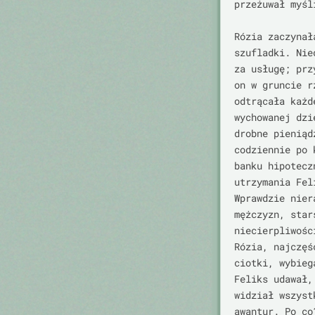
przeżuwał myśl
Rózia zaczynał
szufladki. Nie
za usługę; prz
on w gruncie r
odtrącała każd
wychowanej dzi
drobne pieniąd
codziennie po 
banku hipotecz
utrzymania Fel
Wprawdzie nier
mężczyzn, star
niecierpliwośc
Rózia, najczęś
ciotki, wybieg
Feliks udawał,
widział wszyst
awantur. Po co