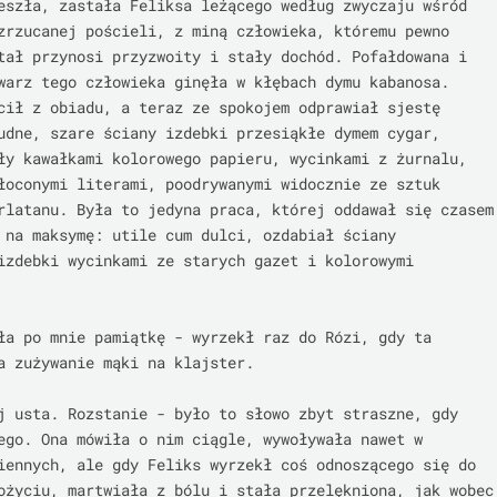
eszła, zastała Feliksa leżącego według zwyczaju wśród 
zrzucanej pościeli, z miną człowieka, któremu pewno 
tał przynosi przyzwoity i stały dochód. Pofałdowana i 
warz tego człowieka ginęła w kłębach dymu kabanosa. 
cił z obiadu, a teraz ze spokojem odprawiał sjestę 
udne, szare ściany izdebki przesiąkłe dymem cygar, 
ły kawałkami kolorowego papieru, wycinkami z żurnalu, 
łoconymi literami, poodrywanymi widocznie ze sztuk 
rlatanu. Była to jedyna praca, której oddawał się czasem 
 na maksymę: utile cum dulci, ozdabiał ściany 
izdebki wycinkami ze starych gazet i kolorowymi 
ła po mnie pamiątkę - wyrzekł raz do Rózi, gdy ta 
a zużywanie mąki na klajster.

j usta. Rozstanie - było to słowo zbyt straszne, gdy 
ego. Ona mówiła o nim ciągle, wywoływała nawet w 
iennych, ale gdy Feliks wyrzekł coś odnoszącego się do 
ożyciu, martwiała z bólu i stała przelękniona, jak wobec 