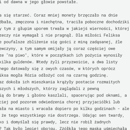
i od dawna w jego głowie powstałe.

a się starzeć. Coraz mniej monety brzęczało na dnie 
dbała, zmęczona i niechętna, traciła poboczne dochodziki 
y tym z głupim uporem trwała w jakiejś wierności, której 
zeczy nie wymagał i nie pragnął. Dla miłości Feliksa 
e poufalsze zbliżenie się gości z miną zadąsanej, źle 
ewczyny, a tym samym omijały ją coraz częściej owe 
ze "na piwo", które w początkach ich pożycia wynosiły 
kilka guldenów. Wtedy żyli przyzwoicie, a dwa listy 
nego datowały się z owych czasów, w których oprócz 
iksa mogła Rózia odłożyć coś na czarną godzinę. 
az dokoła ich mieszkania krążyły postacie rozmaitych 
szych i młodszych, którzy zaglądali z pewną 
ią do bramy i głośno kaszlali, spacerując pod oknami, a 
ciej pod pozorem odwiedzenia chorej przyjaciółki lub 
ała na miasto i wracała dopiero po kilku godzinach - ale 
 że tego wszystkiego nie dostrzega. Udając sen twardy, 
ko i domyślał się prawdy, lecz nie robił żadnych 
? Tak było lepiej obojgu. Zżółkła jego maska uśmiechała 