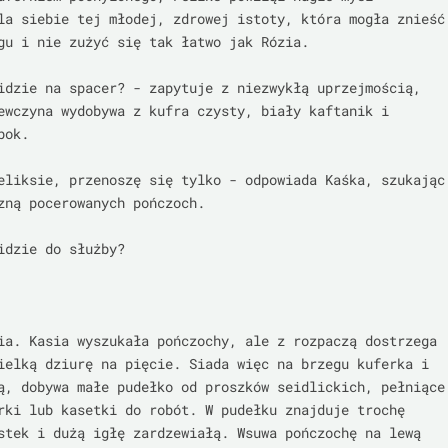
la siebie tej młodej, zdrowej istoty, która mogła znieść 
gu i nie zużyć się tak łatwo jak Rózia.

idzie na spacer? - zapytuje z niezwykłą uprzejmością, 
ewczyna wydobywa z kufra czysty, biały kaftanik i 
ok.

eliksie, przenoszę się tylko - odpowiada Kaśka, szukając 
zną pocerowanych pończoch.

idzie do służby?

ia. Kasia wyszukała pończochy, ale z rozpaczą dostrzega 
ielką dziurę na pięcie. Siada więc na brzegu kuferka i 
ą, dobywa małe pudełko od proszków seidlickich, pełniące 
rki lub kasetki do robót. W pudełku znajduje trochę 
stek i dużą igłę zardzewiałą. Wsuwa pończochę na lewą 