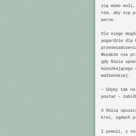
się mimo woli,
nim, aby się p
porze.

Dla niego mogł
pogardzie dla 
przeświadczeni
Wszakże nie pr
gdy Rózia opow
mieszkającego 
małżeńskiej.

- Gdyby tak na
postać - zabił
A Rózia spuszc
krwi, sądach p
I powoli, z co