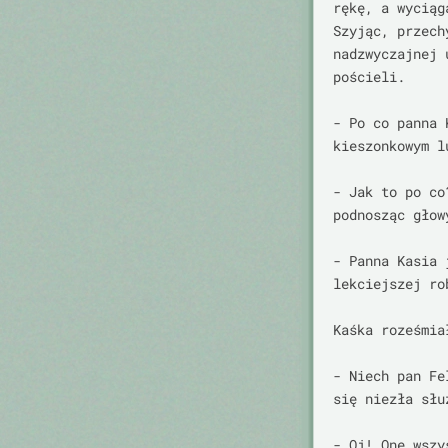
rękę, a wyciąg
Szyjąc, przech
nadzwyczajnej 
pościeli.

- Po co panna 
kieszonkowym lu
- Jak to po co
podnosząc głowy
- Panna Kasia 
lekciejszej ro
Kaśka roześmia
- Niech pan Fe
się niezła słu
- Oj! One wszy