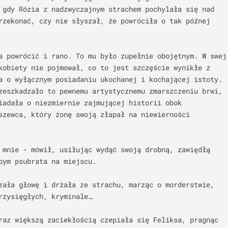
 gdy Rózia z nadzwyczajnym strachem pochylała się nad 
rzekonać, czy nie słyszał, że powróciła o tak późnej 
a powrócić i rano. To mu było zupełnie obojętnym. W swej 
kobiety nie pojmował, co to jest szczęście wynikłe z 
a o wyłącznym posiadaniu ukochanej i kochającej istoty. 
zeszkadzało to pewnemu artystycznemu zmarszczeniu brwi, 
iadała o niezmiernie zajmującej historii obok 
szewca, który żonę swoją złapał na niewierności 
 mnie - mówił, usiłując wydąć swoją drobną, zawiędłą 
bym psubrata na miejscu.

zała głowę i drżała ze strachu, marząc o morderstwie, 
rzysięgłych, kryminale…

raz większą zaciekłością czepiała się Feliksa, pragnąc 