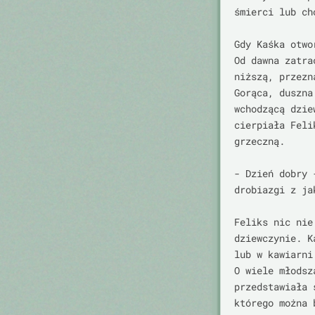
śmierci lub ch
Gdy Kaśka otwo
Od dawna zatra
niższą, przezn
Gorąca, duszna
wchodzącą dzie
cierpiała Feli
grzeczną.

- Dzień dobry 
drobiazgi z ja
Feliks nic nie
dziewczynie. K
lub w kawiarni
O wiele młodsz
przedstawiała 
którego można 