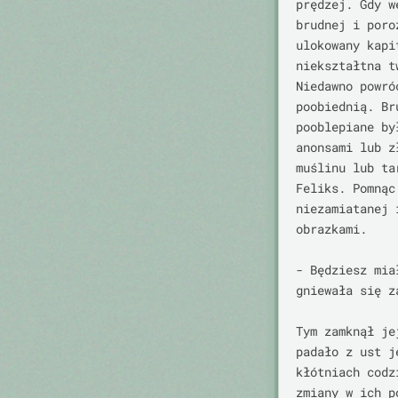
prędzej. Gdy w
brudnej i poro
ulokowany kapi
niekształtna t
Niedawno powró
poobiednią. Br
pooblepiane by
anonsami lub z
muślinu lub ta
Feliks. Pomnąc
niezamiatanej 
obrazkami.

- Będziesz mia
gniewała się z
Tym zamknął je
padało z ust j
kłótniach codz
zmiany w ich p