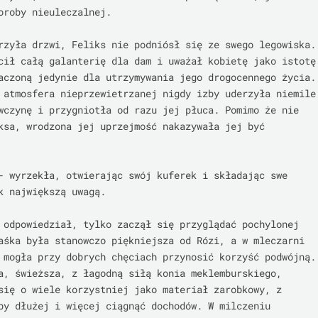
oroby nieuleczalnej.

rzyła drzwi, Feliks nie podniósł się ze swego legowiska. 
cił całą galanterię dla dam i uważał kobietę jako istotę 
aczoną jedynie dla utrzymywania jego drogocennego życia. 
 atmosfera nieprzewietrzanej nigdy izby uderzyła niemile 
wczynę i przygniotła od razu jej płuca. Pomimo że nie 
ksa, wrodzona jej uprzejmość nakazywała jej być 
- wyrzekła, otwierając swój kuferek i składając swe 
k największą uwagą.

 odpowiedział, tylko zaczął się przyglądać pochylonej 
aśka była stanowczo piękniejsza od Rózi, a w mleczarni 
 mogła przy dobrych chęciach przynosić korzyść podwójną. 
a, świeższa, z łagodną siłą konia meklemburskiego, 
się o wiele korzystniej jako materiał zarobkowy, z 
by dłużej i więcej ciągnąć dochodów. W milczeniu 