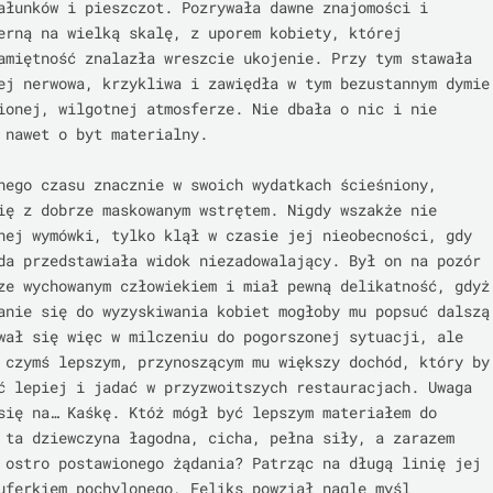
ałunków i pieszczot. Pozrywała dawne znajomości i 
erną na wielką skalę, z uporem kobiety, której 
amiętność znalazła wreszcie ukojenie. Przy tym stawała 
ej nerwowa, krzykliwa i zawiędła w tym bezustannym dymie 
ionej, wilgotnej atmosferze. Nie dbała o nic i nie 
 nawet o byt materialny.

nego czasu znacznie w swoich wydatkach ścieśniony, 
ię z dobrze maskowanym wstrętem. Nigdy wszakże nie 
nej wymówki, tylko klął w czasie jej nieobecności, gdy 
da przedstawiała widok niezadowalający. Był on na pozór 
ze wychowanym człowiekiem i miał pewną delikatność, gdyż 
anie się do wyzyskiwania kobiet mogłoby mu popsuć dalszą 
wał się więc w milczeniu do pogorszonej sytuacji, ale 
 czymś lepszym, przynoszącym mu większy dochód, który by 
ć lepiej i jadać w przyzwoitszych restauracjach. Uwaga 
się na… Kaśkę. Któż mógł być lepszym materiałem do 
 ta dziewczyna łagodna, cicha, pełna siły, a zarazem 
 ostro postawionego żądania? Patrząc na długą linię jej 
uferkiem pochylonego, Feliks powziął nagle myśl 