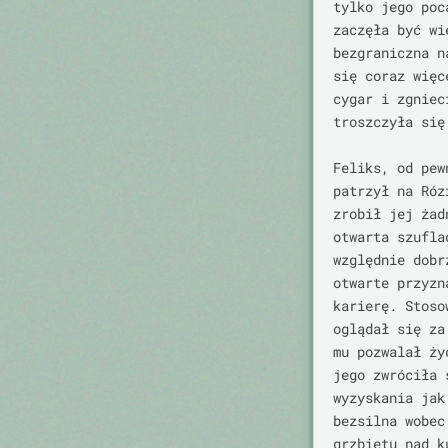
tylko jego poc
zaczęła być wi
bezgraniczna n
się coraz więc
cygar i zgniec
troszczyła się
Feliks, od pew
patrzył na Róz
zrobił jej żad
otwarta szufla
względnie dobr
otwarte przyzn
karierę. Stoso
oglądał się za
mu pozwalał ży
jego zwróciła 
wyzyskania jak
bezsilna wobec
grzbietu nad k