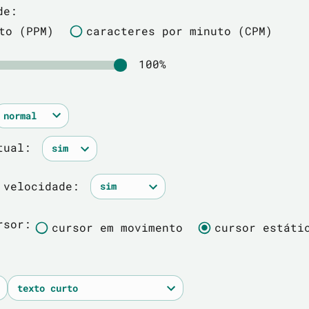
de:
to (PPM)
caracteres por minuto (CPM)
100%
rtual:
e velocidade:
rsor:
cursor em movimento
cursor estáti