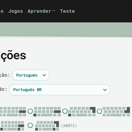
os
Jogos
Aprender
Teste
ações
ção:
do:
(ABNT2)