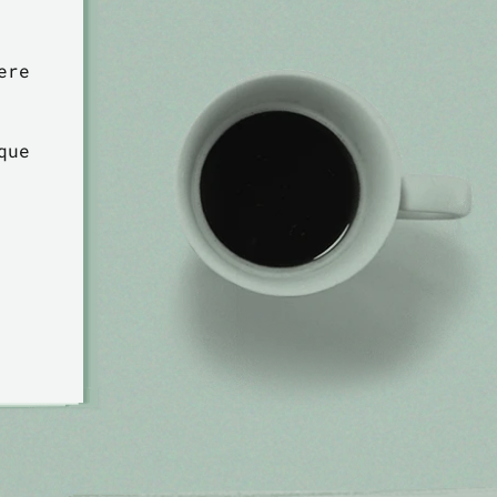
ere
que