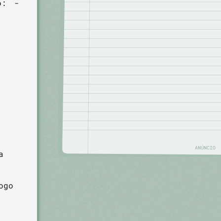
ão:
-
ANÚNCIO
a
ogo