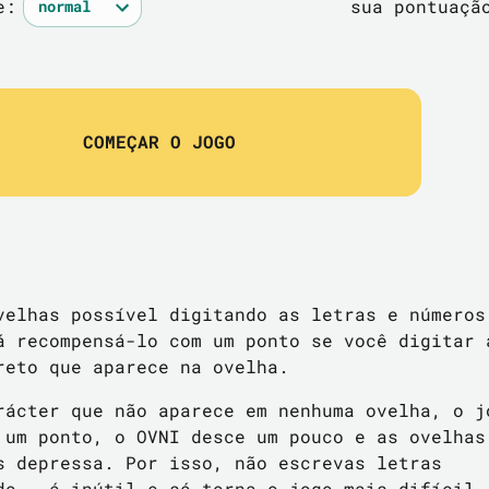
e:
sua pontuaç
COMEÇAR O JOGO
velhas possível digitando as letras e números
á recompensá-lo com um ponto se você digitar 
reto que aparece na ovelha.
rácter que não aparece em nenhuma ovelha, o j
 um ponto, o OVNI desce um pouco e as ovelhas
s depressa. Por isso, não escrevas letras
do - é inútil e só torna o jogo mais difícil.