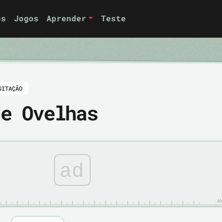
os
Jogos
Aprender
Teste
GITAÇÃO
de Ovelhas
ad
A