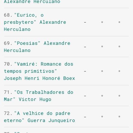
Alexandre Herculano
68.
"Eurico, o
presbytero" Alexandre
-
Herculano
69.
"Poesias" Alexandre
-
Herculano
70.
"Vamiré: Romance dos
tempos primitivos"
-
Joseph Henri Honoré Boex
71.
"Os Trabalhadores do
-
Mar" Victor Hugo
72.
"A velhice do padre
-
eterno" Guerra Junqueiro