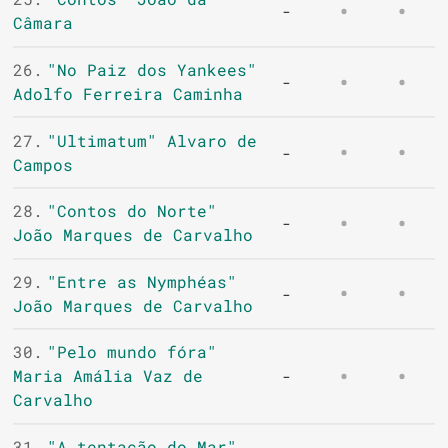
-
Câmara
26.
"No Paiz dos Yankees"
-
Adolfo Ferreira Caminha
27.
"Ultimatum" Alvaro de
-
Campos
28.
"Contos do Norte"
-
João Marques de Carvalho
29.
"Entre as Nymphéas"
-
João Marques de Carvalho
30.
"Pelo mundo fóra"
Maria Amália Vaz de
-
Carvalho
31.
"A tentação do Mar"