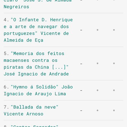
Negreiros
4.
"O Infante D. Henrique
e a arte de navegar dos
-
portuguezes" Vicente de
Almeida de Eça
5.
"Memoria dos feitos
macaenses contra os
-
piratas da China [...]"
José Ignacio de Andrade
6.
"Hymno á Solidão" João
-
Ignacio de Araujo Lima
7.
"Ballada da neve"
-
Vicente Arnoso
8.
"Cantos Sagrados"