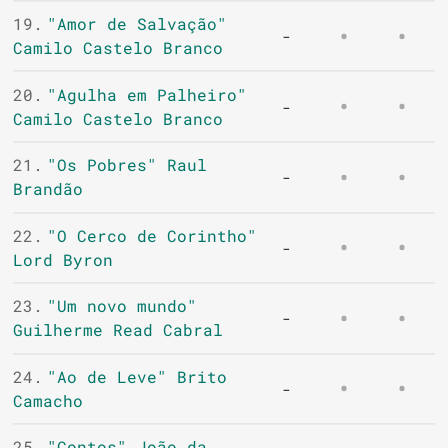
19.
"Amor de Salvação"
-
Camilo Castelo Branco
20.
"Agulha em Palheiro"
-
Camilo Castelo Branco
21.
"Os Pobres" Raul
-
Brandão
22.
"O Cerco de Corintho"
-
Lord Byron
23.
"Um novo mundo"
-
Guilherme Read Cabral
24.
"Ao de Leve" Brito
-
Camacho
25.
"Contos" João da