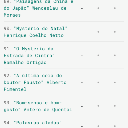
89.
"Paisagens da China e
do Japão" Wenceslau de
-
Moraes
90.
"Mysterio do Natal"
-
Henrique Coelho Netto
91.
"O Mysterio da
Estrada de Cintra"
-
Ramalho Ortigão
92.
"A última ceia do
Doutor Fausto" Alberto
-
Pimentel
93.
"Bom-senso e bom-
-
gosto" Antero de Quental
94.
"Palavras aladas"
-