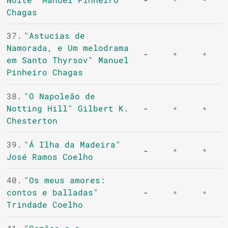
Chagas
37.
"Astucias de
Namorada, e Um melodrama
-
em Santo Thyrsov" Manuel
Pinheiro Chagas
38.
"O Napoleão de
Notting Hill" Gilbert K.
-
Chesterton
39.
"Á Ilha da Madeira"
-
José Ramos Coelho
40.
"Os meus amores:
contos e balladas"
-
Trindade Coelho