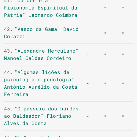
41.
"Camões e a
Fisionomia Espiritual da
-
Pátria" Leonardo Coimbra
42.
"Vasco da Gama" David
-
Corazzi
43.
"Alexandre Herculano"
-
Manoel Caldas Cordeiro
44.
"Algumas lições de
psicologia e pedologia"
-
António Aurélio da Costa
Ferreira
45.
"O passeio dos bardos
ao Baldeador" Floriano
-
Alves da Costa