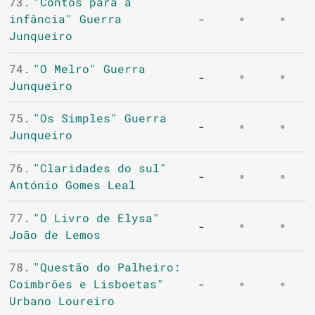
73.
"Contos para a
infância" Guerra
-
Junqueiro
74.
"O Melro" Guerra
-
Junqueiro
75.
"Os Simples" Guerra
-
Junqueiro
76.
"Claridades do sul"
-
António Gomes Leal
77.
"O Livro de Elysa"
-
João de Lemos
78.
"Questão do Palheiro:
Coimbrões e Lisboetas"
-
Urbano Loureiro