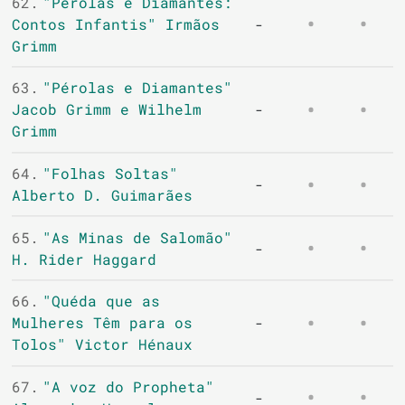
62.
"Perolas e Diamantes:
Contos Infantis" Irmãos
-
Grimm
63.
"Pérolas e Diamantes"
Jacob Grimm e Wilhelm
-
Grimm
64.
"Folhas Soltas"
-
Alberto D. Guimarães
65.
"As Minas de Salomão"
-
H. Rider Haggard
66.
"Quéda que as
Mulheres Têm para os
-
Tolos" Victor Hénaux
67.
"A voz do Propheta"
-