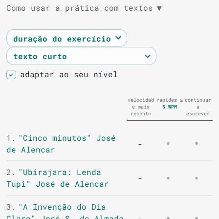
Como usar a prática com textos
▼
adaptar ao seu nível
velocidad
rapidez ≥
continuar
e mais
5
WPM
a
recente
escrever
1.
"Cinco minutos" José
-
de Alencar
2.
"Ubirajara: Lenda
-
Tupi" José de Alencar
3.
"A Invenção do Dia
Claro" José S. de Almada
-