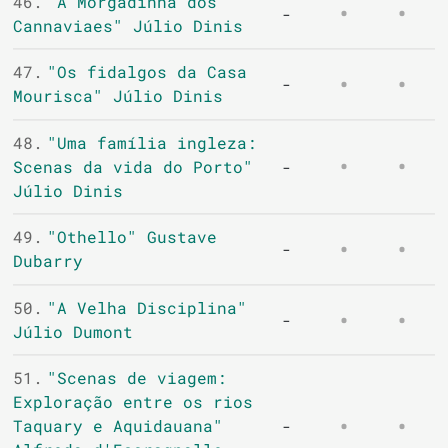
46.
"A Morgadinha dos
-
Cannaviaes" Júlio Dinis
47.
"Os fidalgos da Casa
-
Mourisca" Júlio Dinis
48.
"Uma família ingleza:
Scenas da vida do Porto"
-
Júlio Dinis
49.
"Othello" Gustave
-
Dubarry
50.
"A Velha Disciplina"
-
Júlio Dumont
51.
"Scenas de viagem:
Exploração entre os rios
Taquary e Aquidauana"
-