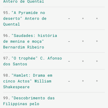
Antero de Quental
95.
"A Pyramide no
deserto" Antero de
-
Quental
96.
"Saudades: história
de menina e moça"
-
Bernardim Ribeiro
97.
"O trophée" C. Afonso
-
dos Santos
98.
"Hamlet: Drama em
cinco Actos" William
-
Shakespeare
99.
"Descobrimento das
Filippinas pelo