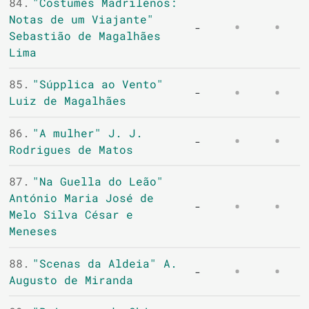
84.
"Costumes Madrilenos:
Notas de um Viajante"
-
Sebastião de Magalhães
Lima
85.
"Súpplica ao Vento"
-
Luiz de Magalhães
86.
"A mulher" J. J.
-
Rodrigues de Matos
87.
"Na Guella do Leão"
António Maria José de
-
Melo Silva César e
Meneses
88.
"Scenas da Aldeia" A.
-
Augusto de Miranda