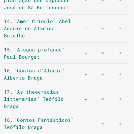
plantação dos algodões"
-
José de Sá Bettencourt
14.
"Amor Crioulo" Abel
Acácio de Almeida
-
Botelho
15.
"A agua profunda"
-
Paul Bourget
16.
"Contos d'Aldeia"
-
Alberto Braga
17.
"As theocracias
litterarias" Teófilo
-
Braga
18.
"Contos Fantásticos"
-
Teófilo Braga