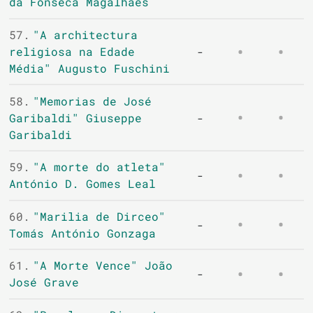
da Fonseca Magalhães
57.
"A architectura
religiosa na Edade
-
Média" Augusto Fuschini
58.
"Memorias de José
Garibaldi" Giuseppe
-
Garibaldi
59.
"A morte do atleta"
-
António D. Gomes Leal
60.
"Marilia de Dirceo"
-
Tomás António Gonzaga
61.
"A Morte Vence" João
-
José Grave