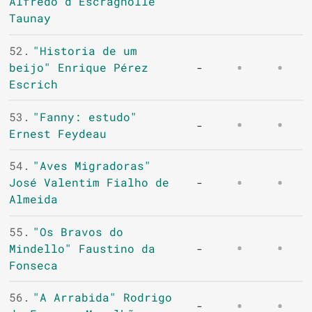
Alfredo d'Escragnolle
Taunay
52.
"Historia de um
beijo" Enrique Pérez
-
Escrich
53.
"Fanny: estudo"
-
Ernest Feydeau
54.
"Aves Migradoras"
José Valentim Fialho de
-
Almeida
55.
"Os Bravos do
Mindello" Faustino da
-
Fonseca
56.
"A Arrabida" Rodrigo
-