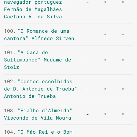
navegador portuguez
-
Fernão de Magalhães"
Caetano A. da Silva
100.
"O Romance de uma
-
cantora" Alfredo Sirven
101.
"A Casa do
Saltimbanco" Madame de
-
Stolz
102.
"Contos escolhidos
de D. Antonio de Trueba"
-
Antonio de Trueba
103.
"Fialho d'Almeida"
-
Visconde de Vila Moura
104.
"O Máo Rei e o Bom