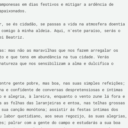
amponesas em dias festivos e mitigar a ardência de 
apaixonados.

r, se és cidadão, se passas a vida na atmosfera doentia 
 comigo à minha aldeia. Aqui, n'este paraíso, serás o 
ei Beatriz.

as: mas não as maravilhas que nos fazem arregalar os 
to e que tens em abundância na tua cidade. Verás 
natureza que nos sensibilizam a alma e dulcifica o 
entre gente pobre, mas boa, nas suas simples refeições; 
ha e confidente de conversas despretensiosas e íntimas 
o e alegria, à lareira, enquanto o vento zune lá fora e 
a as folhas das laranjeiras e entoa, nas telhas grossas 
 sua canção monótona; assistir ás festas intimas dos 
u labor quotidiano, aos seus regozijo, às suas alegrias, 
es; palrar com a gente do campo e estudarás a sua boa 