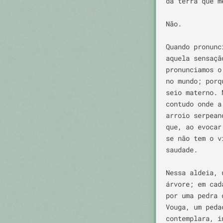
da terra que m
Não.

Quando pronunc
aquela sensaçã
pronunciamos o
no mundo; porq
seio materno. 
contudo onde a
arroio serpean
que, ao evocar
se não tem o v
saudade.

Nessa aldeia, 
árvore; em cad
por uma pedra 
Vouga, um peda
contemplara, i