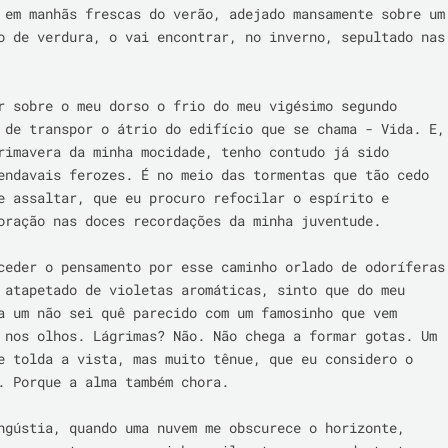
 em manhãs frescas do verão, adejado mansamente sobre um 
o de verdura, o vai encontrar, no inverno, sepultado nas 
r sobre o meu dorso o frio do meu vigésimo segundo 
 de transpor o átrio do edifício que se chama - Vida. E, 
rimavera da minha mocidade, tenho contudo já sido 
endavais ferozes. É no meio das tormentas que tão cedo 
e assaltar, que eu procuro refocilar o espírito e 
oração nas doces recordações da minha juventude.

ceder o pensamento por esse caminho orlado de odoríferas 
 atapetado de violetas aromáticas, sinto que do meu 
a um não sei quê parecido com um famosinho que vem 
 nos olhos. Lágrimas? Não. Não chega a formar gotas. Um 
e tolda a vista, mas muito tênue, que eu considero o 
. Porque a alma também chora.

ngústia, quando uma nuvem me obscurece o horizonte, 