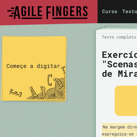
Curso
Text
Texto completo
Exercí
"Scena
Começe a digitar
de Mir
Na margem dire
espreguiça-se 