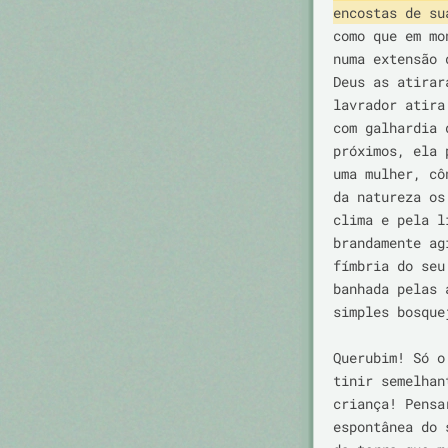
encostas de su
como que em mo
numa extensão 
Deus as atirar
lavrador atira
com galhardia 
próximos, ela 
uma mulher, cô
da natureza os
clima e pela l
brandamente ag
fímbria do seu
banhada pelas 
simples bosque
Querubim! Só o
tinir semelhan
criança! Pensa
espontânea do 