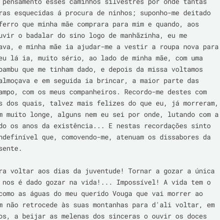
 pensamento esses caminhos silvestres por onde tantas 
ras esquecidas á procura de ninhos; suponho-me deitado 
ferro que minha mãe comprara para mim e quando, aos 
uvir o badalar do sino logo de manhãzinha, eu me 
ava, e minha mãe ia ajudar-me a vestir a roupa nova para 
eu lá ia, muito sério, ao lado de minha mãe, com uma 
bambu que me tinham dado, e depois da missa voltamos 
almoçava e em seguida ia brincar, a maior parte das 
ampo, com os meus companheiros. Recordo-me destes com 
s dos quais, talvez mais felizes do que eu, já morreram, 
m muito longe, alguns nem eu sei por onde, lutando com a 
do os anos da existência... E nestas recordações sinto 
ndefinível que, comovendo-me, atenuam os dissabores da 
ente.

ra voltar aos dias da juventude! Tornar a gozar a única 
 nos é dado gozar na vida!... Impossível! A vida tem o 
como as águas do meu querido Vouga que vai morrer ao 
m não retrocede às suas montanhas para d'ali voltar, em 
os, a beijar as melenas dos sinceras o ouvir os doces 