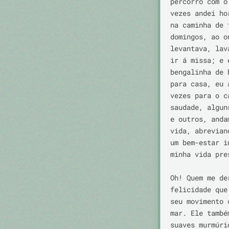
percorro com o
vezes andei ho
na caminha de 
domingos, ao o
levantava, lav
ir á missa; e 
bengalinha de 
para casa, eu 
vezes para o c
saudade, algun
e outros, anda
vida, abrevian
um bem-estar i
minha vida pres
Oh! Quem me de
felicidade que
seu movimento 
mar. Ele també
suaves murmúri