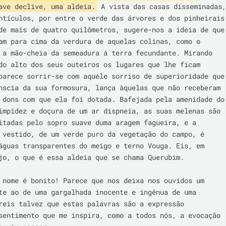
ave declive, uma aldeia.
 A vista das casas disseminadas, 
ntículos, por entre o verde das árvores e dos pinheirais 
de mais de quatro quilômetros, sugere-nos a ideia de que 
am para cima da verdura de aquelas colinas, como o 
 a mão-cheia da semeadura á terra fecundante. Mirando 
do alto dos seus outeiros os lugares que lhe ficam 
parece sorrir-se com aquele sorriso de superioridade que 
nscia da sua formosura, lança àquelas que não receberam 
 dons com que ela foi dotada. Bafejada pela amenidade do 
impidez e doçura de um ar dispneia, as suas melenas são 
itadas pelo sopro suave duma aragem fagueira, e a 
 vestido, de um verde puro da vegetação do campo, é 
águas transparentes do meigo e terno Vouga. Eis, em 
jo, o que é essa aldeia que se chama Querubim.

 nome é bonito! Parece que nos deixa nos ouvidos um 
te ao de uma gargalhada inocente e ingênua de uma 
reis talvez que estas palavras são a expressão 
sentimento que me inspira, como a todos nós, a evocação 