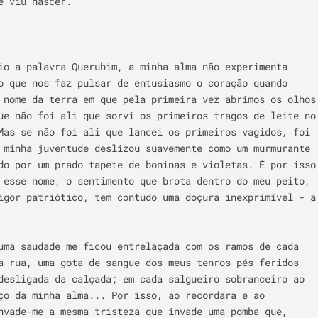
e viu nascer.

io a palavra Querubim, a minha alma não experimenta 
o que nos faz pulsar de entusiasmo o coração quando 
 nome da terra em que pela primeira vez abrimos os olhos 
ue não foi ali que sorvi os primeiros tragos de leite no 
Mas se não foi ali que lancei os primeiros vagidos, foi 
 minha juventude deslizou suavemente como um murmurante 
do por um prado tapete de boninas e violetas. É por isso 
 esse nome, o sentimento que brota dentro do meu peito, 
igor patriótico, tem contudo uma doçura inexprimível - a 
uma saudade me ficou entrelaçada com os ramos de cada 
a rua, uma gota de sangue dos meus tenros pés feridos 
desligada da calçada; em cada salgueiro sobranceiro ao 
ço da minha alma... Por isso, ao recordara e ao 
nvade-me a mesma tristeza que invade uma pomba que, 