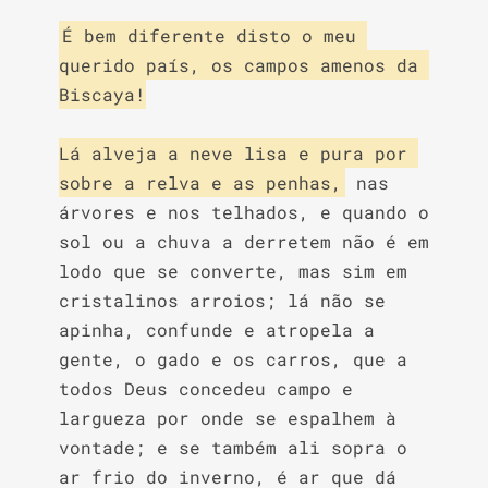
É bem diferente disto o meu 
querido país, os campos amenos da 
Biscaya!

Lá alveja a neve lisa e pura por 
sobre a relva e as penhas,
 nas 
árvores e nos telhados, e quando o 
sol ou a chuva a derretem não é em 
lodo que se converte, mas sim em 
cristalinos arroios; lá não se 
apinha, confunde e atropela a 
gente, o gado e os carros, que a 
todos Deus concedeu campo e 
largueza por onde se espalhem à 
vontade; e se também ali sopra o 
ar frio do inverno, é ar que dá 