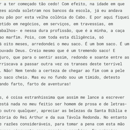
r a ter começado tão cedo! Com efeito, na idade em que 
zes ainda soletram nos bancos da escola, já eu andava 
eu pão por esta velha colônia do Cabo. E por aqui fiquei 
etido em negócios, em serviços, em travessias, em 
abalhos- e nessa dura profissão, que é a minha, a caça 
ao marfim. Pois, com toda esta diligência, só 
á oito meses, arredondei o meu saco. É um bom saco. É um 
ouvado Deus. Creio mesmo que é um tremendo saco! E 
juro, que para o sentir assim, redondo e soante entre as 
rriscava a passar outra vez os transes deste terrível 
. Não! Nem tendo a certeza de chegar ao fim com a pele 
o saco cheio. Mas eu no fundo sou um tímido, detesto 
ando farto, farto de aventuras!

s, é coisa estranhíssima que assim me lance a escrever 
está nada no meu feitio ser homem de prosa e de letras- 
o outro qualquer, apreciar as belezas da Santa Bíblia e 
tória do Rei Arthur e da sua Távola Redonda. No entanto 
e razões consideráveis, para tomar a pena com esta mão 