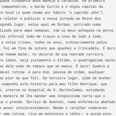
quase cinquenta anos maneja a carabina. Em primeiro 
 companheiros, o barão Curtis e o digno capitão da 
hn Good (a quem chamo por hábito "o capitão John") 
a relatar e publicar a nossa jornada ao Reino dos 
egundo lugar, estou aqui em Durban, estirado numa 
lizado para umas semanas, com os meus achaques na perna. 
ele infernal leão me traçou a coxa de lado a lado, 
 a estas crises, todos os anos, ordinariamente pelos 
. Foi em fins de outono que apanhei a trincadela. É duro 
um homem matar, no decurso da sua honrada carreira, 
co leões, seja justamente o último, o quadragésimo sexto 
se dele como de tabaco que se masca. É duro! Quebra a 
mável rotina- e para mim, pessoa de ordem, qualquer 
be pior do que fel). Em terceiro lugar, além de encher 
 componho esta história para meu filho Henrique, que 
s, interno no hospital de S. Bartholomeu, estudando 
a maneira de lhe mandar uma longuíssima carta que o 
ue o prenda. Serviço de doentes, numa enfermaria abafada 
e pesar intoleravelmente. Mesmo o retalhar cadáveres 
r uma rotina, rica em monotonia e tédio:- e assim esta 