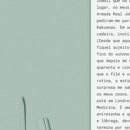
inábil que há 
lugar, os meus
Armada Real Jo
pediram-me par
Kakuanas. Em s
cadeira, inuti
(Desde que aqu
fiquei sujeito
fins do outono
que depois de 
quarenta e cin
que o filé e u
rotina, a esti
surpresa me sa
os meus ossos,
está em Londre
Medicina. É um
entretenha e q
e lôbrega, dev
termina por se