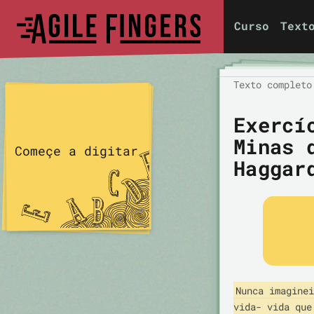
Curso
Text
Texto completo
Exercí
Minas 
Começe a digitar
Haggar
Nunca imaginei
vida- vida que