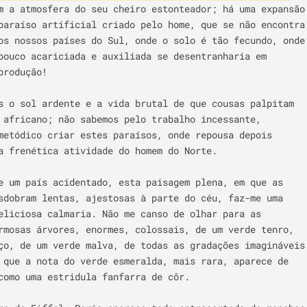
m a atmosfera do seu cheiro estonteador; há uma expansão 
paraíso artificial criado pelo home, que se não encontra 
os nossos países do Sul, onde o solo é tão fecundo, onde 
pouco acariciada e auxiliada se desentranharia em 
rodução!

s o sol ardente e a vida brutal de que cousas palpitam 
 africano; não sabemos pelo trabalho incessante, 
metódico criar estes paraísos, onde repousa depois 
a frenética atividade do homem do Norte.

e um país acidentado, esta paisagem plena, em que as 
sdobram lentas, ajestosas à parte do céu, faz-me uma 
eliciosa calmaria. Não me canso de olhar para as 
rmosas árvores, enormes, colossais, de um verde tenro, 
ço, de um verde malva, de todas as gradações imagináveis 
 que a nota do verde esmeralda, mais rara, aparece de 
como uma estridula fanfarra de côr.
