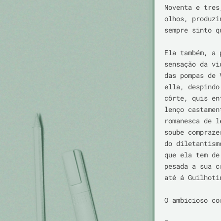
Noventa e tres
olhos, produzi
sempre sinto q
Ela também, a 
sensação da vi
das pompas de 
ella, despindo
côrte, quis en
lenço castamen
romanesca de l
soube compraze
do diletantism
que ela tem de
pesada a sua c
até á Guilhotin
O ambicioso co