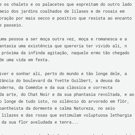
e os chalets e os palacetes que espreitam do outro lado 
meio dos jardins coalhados de lilases e de rosais em 
oração por mais secco e positivo que resista ao encanto 
e passeio.

uma pessoa a ser moça outra vez, moça e romanesca e a 
antasia uma existência que quereria ter vivido ali, n 
 próxima da infinda agitação, naquele ermo tão chegado 
de uma vida em festa.

iver e sonhar ali, perto do mundo e tão longe dele, a 
tância do boulevard da Yvette Guilbert, a deusa da 
oderna, da Comédie e da sua clássica e correcta 
da arte, do Chat Noir e da sua phantasia revoltada, e ao 
o longe de tudo isto, no silêncio do arvoredo em flôr, 
pantheista da dormente e calma Natureza, no seio 
 lilazes e das rosas que estimulam voluptuosa lethargia 
 da sua flor aveludada e tenra...
