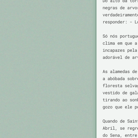
Do alto da tor
negras de arvo
verdadeirament
responder: - L
Só nós portugu
clima em que a
incapazes pela
adorável de ar
As alamedas de
a abóbada sobr
floresta selva
vestido de gal
tirando ao son
gozo que ele p
Quando de Sain
Abril, se regr
do Sena, entre