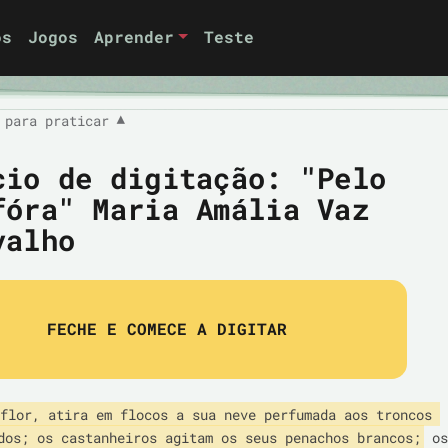
os
Jogos
Aprender
Teste
 para praticar
▼
cio de digitação: "Pelo
fóra" Maria Amália Vaz
valho
FECHE E COMECE A DIGITAR
flor, atira em flocos a sua neve perfumada aos troncos 
dos; os castanheiros agitam os seus penachos brancos;
 os 