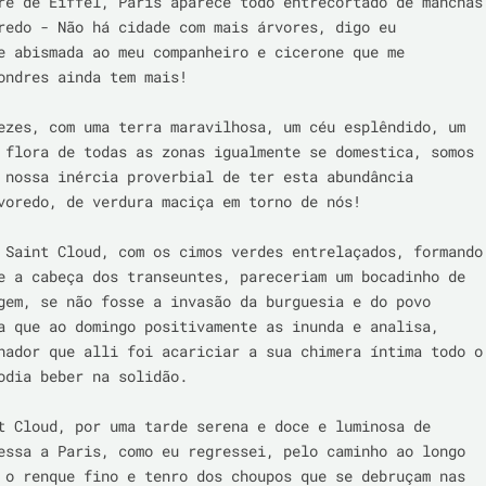
re de Eiffel, Paris aparece todo entrecortado de manchas 
redo - Não há cidade com mais árvores, digo eu 
e abismada ao meu companheiro e cicerone que me 
ondres ainda tem mais!

ezes, com uma terra maravilhosa, um céu esplêndido, um 
 flora de todas as zonas igualmente se domestica, somos 
 nossa inércia proverbial de ter esta abundância 
voredo, de verdura maciça em torno de nós!

 Saint Cloud, com os cimos verdes entrelaçados, formando 
e a cabeça dos transeuntes, pareceriam um bocadinho de 
gem, se não fosse a invasão da burguesia e do povo 
a que ao domingo positivamente as inunda e analisa, 
hador que alli foi acariciar a sua chimera íntima todo o 
odia beber na solidão.

t Cloud, por uma tarde serena e doce e luminosa de 
essa a Paris, como eu regressei, pelo caminho ao longo 
 o renque fino e tenro dos choupos que se debruçam nas 