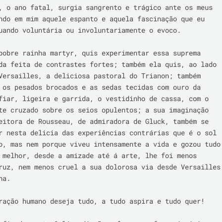
, o ano fatal, surgia sangrento e trágico ante os meus 
ndo em mim aquele espanto e aquela fascinação que eu 
uando voluntária ou involuntariamente o evoco.

pobre rainha martyr, quis experimentar essa suprema 
da feita de contrastes fortes; também ela quis, ao lado 
Versailles, a deliciosa pastoral do Trianon; também 
 os pesados brocados e as sedas tecidas com ouro da 
fiar, ligeira e garrida, o vestidinho de cassa, com o 
te cruzado sobre os seios opulentos; a sua imaginação 
eitora de Rousseau, de admiradora de Gluck, também se 
r nesta delicia das experiências contrárias que é o sol 
o, mas nem porque viveu intensamente a vida e gozou tudo 
 melhor, desde a amizade até á arte, lhe foi menos 
ruz, nem menos cruel a sua dolorosa via desde Versailles 
a.

ração humano deseja tudo, a tudo aspira e tudo quer!
