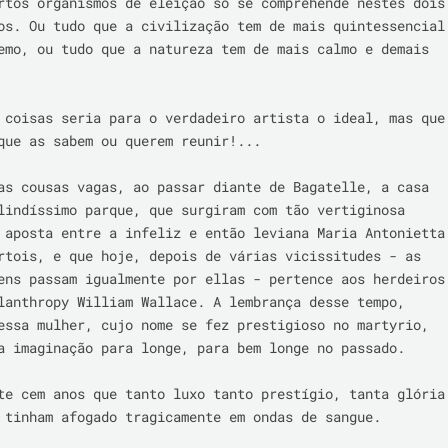
rtos organismos de eleição só se comprehende nestes dois 
os. Ou tudo que a civilização tem de mais quintessencial 
emo, ou tudo que a natureza tem de mais calmo e demais 
 coisas seria para o verdadeiro artista o ideal, mas que 
que as sabem ou querem reunir!...

as cousas vagas, ao passar diante de Bagatelle, a casa 
lindíssimo parque, que surgiram com tão vertiginosa 
 aposta entre a infeliz e então leviana Maria Antonietta 
rtois, e que hoje, depois de várias vicissitudes - as 
ens passam igualmente por ellas - pertence aos herdeiros 
lanthropy William Wallace. A lembrança desse tempo, 
essa mulher, cujo nome se fez prestigioso no martyrio, 
a imaginação para longe, para bem longe no passado.

te cem anos que tanto luxo tanto prestígio, tanta glória 
 tinham afogado tragicamente em ondas de sangue.
