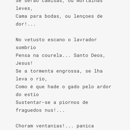
Se serão camisas, ou mortalhas 
leves,

Cama para bodas, ou lençoes de 
dor!...

No vetusto escano o lavrador 
sombrio

Pensa na courela... Santo Deos, 
Jesus!

Se a tormenta engrossa, se lha 
leva o rio,

Como é que hade o gado pelo ardor 
do estio

Sustentar-se a piornos de 
fraguedos nus!...

Choram ventanias!... panica 