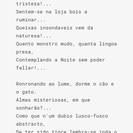
tristeza!...

Sentem-se na loja bois a 
ruminar...

Queixas insondaveis vem da 
naturesa!...

Quanto monstro mudo, quanta lingoa 
presa,

Contemplando a Noite sem poder 
fallar!...

Ronronando ao lume, dorme o cão e 
o gato.

Almas misteriosas, em que 
sonharão?...

Como que n'um dubio lusco-fusco 
abstracto,

De ter sido tigre lembra-se inda o 