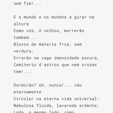
sem fim!...

E o mundo e os mundos a girar na 
altura

Como vós, ó velhos, morrerão 
tambem...

Blocos de materia fria, sem 
verdura,

Errarão na vaga imensidade escura,

Cemiterio d'astros que nem cruzes 
tem!...

Dormirão? oh, nunca!... vão 
eternamente

Circular na eterna vida universal:

Nebulosa fluida, lavareda ardente,

Lodo, o mesmo lodo, como 