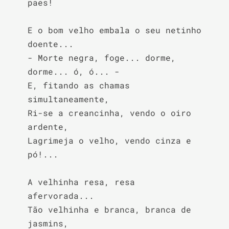
paes!

E o bom velho embala o seu netinho 
doente...

- Morte negra, foge... dorme, 
dorme... ó, ó... -

E, fitando as chamas 
simultaneamente,

Ri-se a creancinha, vendo o oiro 
ardente,

Lagrimeja o velho, vendo cinza e 
pó!...

A velhinha resa, resa 
afervorada...

Tão velhinha e branca, branca de 
jasmins,
