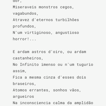
dor,

Miseraveis monstros cegos, 
vagabundos,

Atravez d'eternos turbilhões 
profundos,

N'um virtiginoso, angustioso 
horror!...

E ardam astros d'oiro, ou ardam 
castanheiros,

No Infinito imenso ou n'um tugurio 
assim,

Fica a mesma cinza d'esses dois 
braseiros,

Atomos errantes, sonhos vãos, 
argueiros

Na inconsciencia calma da amplidão 