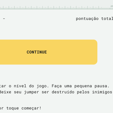
A
:
-
pontuação tot
CONTINUE
tar o nível do jogo. Faça uma pequena pausa.
deixe seu jumper ser destruído pelos inimigos
or toque começar!