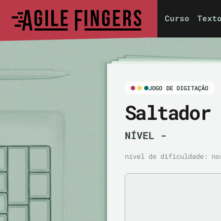
Curso
Text
JOGO DE DIGITAÇÃO
Saltador
NÍVEL
-
nível de dificuldade:
no