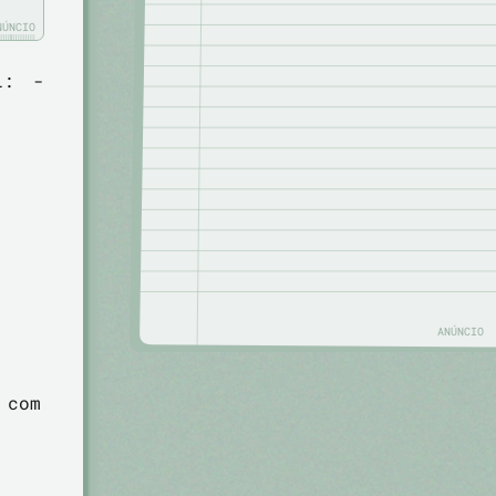
NÚNCIO
al:
-
ANÚNCIO
 com