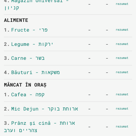
4.
Magazin Universal -
-
-
rezumat
קניון
ALIMENTE
1.
Fructe - פרי
-
-
rezumat
2.
Legume - ירקות
-
-
rezumat
3.
Carne - בשר
-
-
rezumat
4.
Băuturi - משקאות
-
-
rezumat
MÂNCAT ÎN ORAȘ
1.
Cafea - קפה
-
-
rezumat
2.
Mic Dejun - ארוחת בוקר
-
-
rezumat
3.
Prânz și cină - ארוחת
-
-
rezumat
צהריים וערב