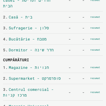
casei - חדרים ופריסת
-
-
rezumat
הבית
2.
Casă - בית
-
-
rezumat
3.
Sufragerie - סלון
-
-
rezumat
4.
Bucătărie - מטבח
-
-
rezumat
5.
Dormitor - חדר שינה
-
-
rezumat
CUMPĂRĂTURI
1.
Magazine - חנויות
-
-
rezumat
2.
Supermarket - סופרמרקט
-
-
rezumat
3.
Centrul comercial -
-
-
rezumat
מרכז קניות