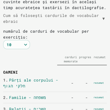
cuvinte ebraice și exersezi în același
timp acuratețea tastării în dactilografie.
Cum să folosești cardurile de vocabular
▼
ebraic
numărul de carduri de vocabular per
exercițiu:
carduri
progres
rezumat
memorate
OAMENI
1.
Părți ale corpului -
-
-
rezumat
חלקי הגוף
2.
Familie - משפחה
-
-
rezumat
3.
Relații - קשרים
-
-
rezumat