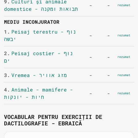
9.
Culturi și animale
-
-
rezumat
domestice - תבואות ומקנה
MEDIU INCONJURATOR
1.
Peisaj terestru - נוף
-
-
rezumat
יבשה
2.
Peisaj costier - נוף
-
-
rezumat
ים
3.
Vremea - מזג אוויר
-
-
rezumat
4.
Animale - mamifere -
-
-
rezumat
חיות - יונקות
VOCABULAR PENTRU EXERCIȚII DE
DACTILOGRAFIE - EBRAICĂ