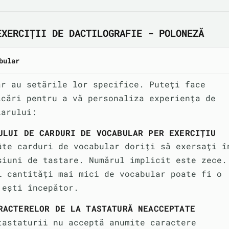
EXERCIȚII DE DACTILOGRAFIE - POLONEZĂ
bular
ar au setările lor specifice. Puteți face
icări pentru a vă personaliza experiența de
larului:
ULUI DE CARDURI DE VOCABULAR PER EXERCIȚIU
âte carduri de vocabular doriți să exersați î
siuni de tastare. Numărul implicit este zece.
i cantități mai mici de vocabular poate fi o
 ești începător.
RACTERELOR DE LA TASTATURĂ NEACCEPTATE
tastaturii nu acceptă anumite caractere