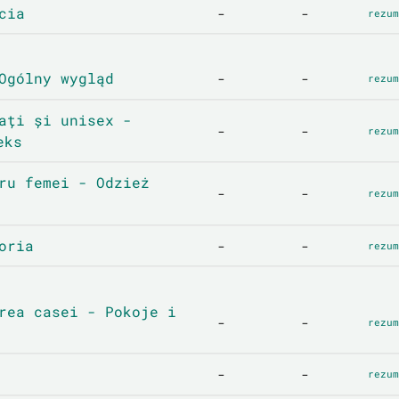
cia
-
-
rezum
Ogólny wygląd
-
-
rezum
ați și unisex -
-
-
rezum
eks
ru femei - Odzież
-
-
rezum
oria
-
-
rezum
rea casei - Pokoje i
-
-
rezum
-
-
rezum