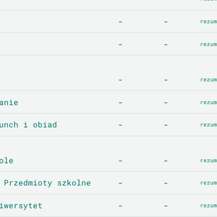
-
-
rezum
-
-
rezum
-
-
rezum
anie
-
-
rezum
unch i obiad
-
-
rezum
ole
-
-
rezum
 Przedmioty szkolne
-
-
rezum
iwersytet
-
-
rezum