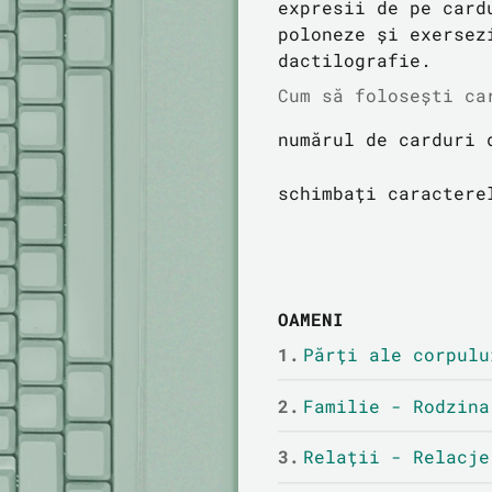
expresii de pe card
poloneze și exersez
dactilografie.
Cum să folosești ca
numărul de carduri 
schimbați caractere
OAMENI
1.
Părți ale corpulu
2.
Familie - Rodzina
3.
Relații - Relacje