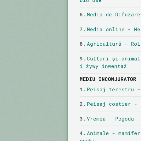
6.
Media de Difuzare
7.
Media online - Me
8.
Agricultură - Rol
9.
Culturi și animal
i żywy inwentaż
MEDIU INCONJURATOR
1.
Peisaj terestru -
2.
Peisaj costier - 
3.
Vremea - Pogoda
4.
Animale - mamifer
ssaki