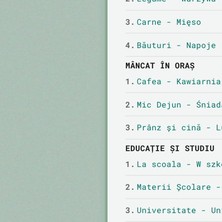
3.
Carne - Mięso
4.
Băuturi - Napoje
MÂNCAT ÎN ORAȘ
1.
Cafea - Kawiarnia
2.
Mic Dejun - Śniad
3.
Prânz și cină - L
EDUCAȚIE ȘI STUDIU
1.
La scoala - W szk
2.
Materii Școlare -
3.
Universitate - Un