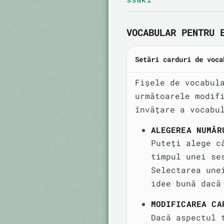
VOCABULAR PENTRU 
Setări carduri de voca
Fișele de vocabul
următoarele modif
învățare a vocabu
ALEGEREA NUMĂR
Puteți alege c
timpul unei se
Selectarea une
idee bună dacă
MODIFICAREA CA
Dacă aspectul 