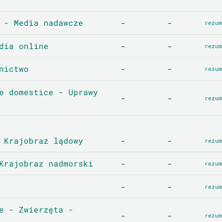
 - Media nadawcze
-
-
rezum
dia online
-
-
rezum
nictwo
-
-
rezum
e domestice - Uprawy
-
-
rezum
 Krajobraz lądowy
-
-
rezum
Krajobraz nadmorski
-
-
rezum
-
-
rezum
e - Zwierzęta -
-
-
rezum