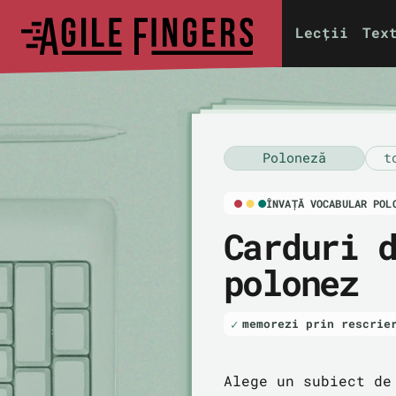
Lecții
Tex
Poloneză
t
ÎNVAȚĂ VOCABULAR POL
Carduri 
polonez
memorezi prin rescrie
Alege un subiect de