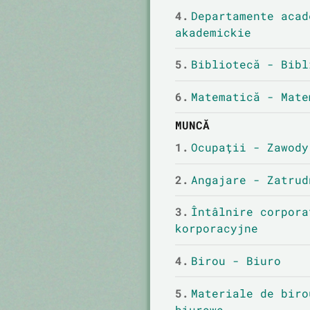
4.
Departamente acad
akademickie
5.
Bibliotecă - Bibl
6.
Matematică - Mate
MUNCĂ
1.
Ocupații - Zawody
2.
Angajare - Zatrud
3.
Întâlnire corpora
korporacyjne
4.
Birou - Biuro
5.
Materiale de biro
biurowe