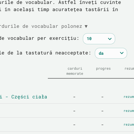
urile de vocabular. Astfel înveți cuvinte
i în același timp acuratețea tastării în
rdurile de vocabular polonez
▼
de vocabular per exercițiu:
le de la tastatură neacceptate:
carduri
progres
rezu
memorate
i - Części ciała
-
-
rezum
-
-
rezum
-
-
rezum