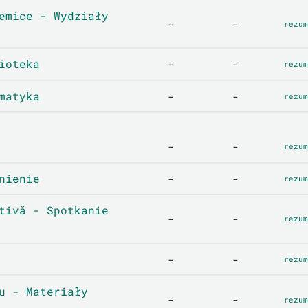
emice - Wydziały
-
-
rezum
ioteka
-
-
rezum
matyka
-
-
rezum
-
-
rezum
nienie
-
-
rezum
tivă - Spotkanie
-
-
rezum
-
-
rezum
u - Materiały
-
-
rezum