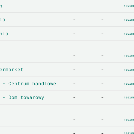
n
-
-
rezum
ia
-
-
rezum
nia
-
-
rezum
-
-
rezum
ermarket
-
-
rezum
 - Centrum handlowe
-
-
rezum
 - Dom towarowy
-
-
rezum
-
-
rezum
-
-
rezum