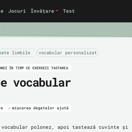
te
Jocuri
Învățare
Test
oate limbile
vocabular personalizat
ONEZ ÎN TIMP CE EXERSEZI TASTAREA
de vocabular
re
mișcarea degetelor ajută
 vocabular polonez, apoi tastează cuvinte și