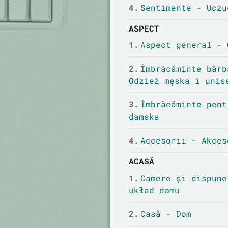
4.
Sentimente - Uczu
ASPECT
1.
Aspect general - 
2.
Îmbrăcăminte bărb
Odzież męska i unis
3.
Îmbrăcăminte pent
damska
4.
Accesorii - Akces
ACASĂ
1.
Camere și dispune
układ domu
2.
Casă - Dom