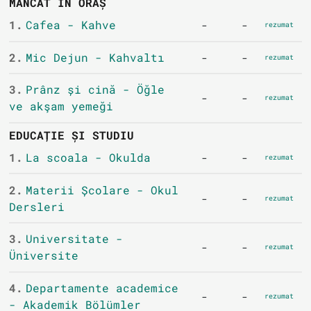
MÂNCAT ÎN ORAȘ
1.
Cafea - Kahve
-
-
rezumat
2.
Mic Dejun - Kahvaltı
-
-
rezumat
3.
Prânz și cină - Öğle
-
-
rezumat
ve akşam yemeği
EDUCAȚIE ȘI STUDIU
1.
La scoala - Okulda
-
-
rezumat
2.
Materii Școlare - Okul
-
-
rezumat
Dersleri
3.
Universitate -
-
-
rezumat
Üniversite
4.
Departamente academice
-
-
rezumat
- Akademik Bölümler