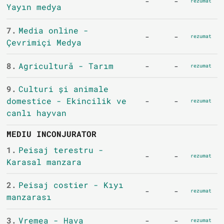
-
-
rezumat
Yayın medya
7.
Media online -
-
-
rezumat
Çevrimiçi Medya
8.
Agricultură - Tarım
-
-
rezumat
9.
Culturi și animale
domestice - Ekincilik ve
-
-
rezumat
canlı hayvan
MEDIU INCONJURATOR
1.
Peisaj terestru -
-
-
rezumat
Karasal manzara
2.
Peisaj costier - Kıyı
-
-
rezumat
manzarası
3.
Vremea - Hava
-
-
rezumat