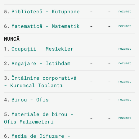
5.
Bibliotecă - Kütüphane
-
-
rezumat
6.
Matematică - Matematik
-
-
rezumat
MUNCĂ
1.
Ocupații - Meslekler
-
-
rezumat
2.
Angajare - İstihdam
-
-
rezumat
3.
Întâlnire corporativă
-
-
rezumat
- Kurumsal Toplantı
4.
Birou - Ofis
-
-
rezumat
5.
Materiale de birou -
-
-
rezumat
Ofis Malzemeleri
6.
Media de Difuzare -