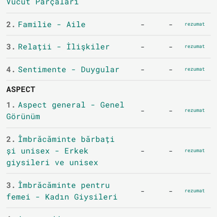
Vücut Parçaları
2.
Familie - Aile
-
-
rezumat
3.
Relații - İlişkiler
-
-
rezumat
4.
Sentimente - Duygular
-
-
rezumat
ASPECT
1.
Aspect general - Genel
-
-
rezumat
Görünüm
2.
Îmbrăcăminte bărbați
și unisex - Erkek
-
-
rezumat
giysileri ve unisex
3.
Îmbrăcăminte pentru
-
-
rezumat
femei - Kadın Giysileri