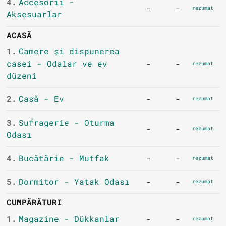
4.
Accesorii -
-
-
rezumat
Aksesuarlar
ACASĂ
1.
Camere și dispunerea
casei - Odalar ve ev
-
-
rezumat
düzeni
2.
Casă - Ev
-
-
rezumat
3.
Sufragerie - Oturma
-
-
rezumat
Odası
4.
Bucătărie - Mutfak
-
-
rezumat
5.
Dormitor - Yatak Odası
-
-
rezumat
CUMPĂRĂTURI
1.
Magazine - Dükkanlar
-
-
rezumat