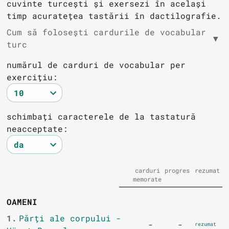
cuvinte turcești și exersezi în același
timp acuratețea tastării în dactilografie.
Cum să folosești cardurile de vocabular
▼
turc
numărul de carduri de vocabular per
exercițiu:
schimbați caracterele de la tastatură
neacceptate:
carduri
progres
rezumat
memorate
OAMENI
1.
Părți ale corpului -
-
-
rezumat