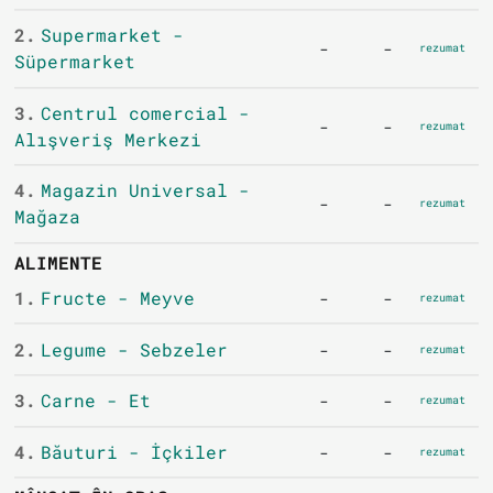
2.
Supermarket -
-
-
rezumat
Süpermarket
3.
Centrul comercial -
-
-
rezumat
Alışveriş Merkezi
4.
Magazin Universal -
-
-
rezumat
Mağaza
ALIMENTE
1.
Fructe - Meyve
-
-
rezumat
2.
Legume - Sebzeler
-
-
rezumat
3.
Carne - Et
-
-
rezumat
4.
Băuturi - İçkiler
-
-
rezumat