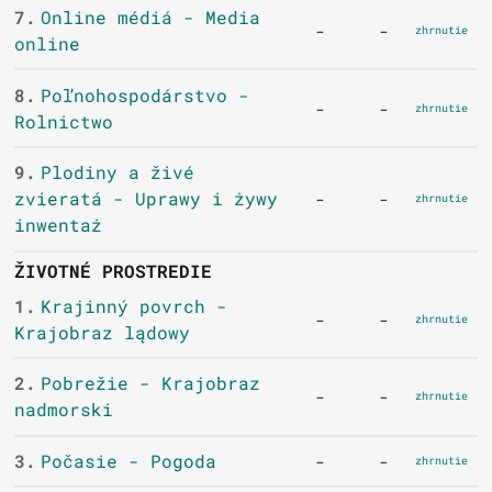
7.
Online médiá - Media
-
-
zhrnutie
online
8.
Poľnohospodárstvo -
-
-
zhrnutie
Rolnictwo
9.
Plodiny a živé
zvieratá - Uprawy i żywy
-
-
zhrnutie
inwentaż
ŽIVOTNÉ PROSTREDIE
1.
Krajinný povrch -
-
-
zhrnutie
Krajobraz lądowy
2.
Pobrežie - Krajobraz
-
-
zhrnutie
nadmorski
3.
Počasie - Pogoda
-
-
zhrnutie