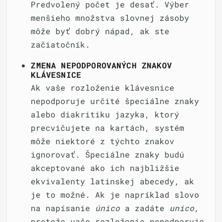
Predvolený počet je desať. Výber
menšieho množstva slovnej zásoby
môže byť dobrý nápad, ak ste
začiatočník.
ZMENA NEPODPOROVANÝCH ZNAKOV
KLÁVESNICE
Ak vaše rozloženie klávesnice
nepodporuje určité špeciálne znaky
alebo diakritiku jazyka, ktorý
precvičujete na kartách, systém
môže niektoré z týchto znakov
ignorovať. Špeciálne znaky budú
akceptované ako ich najbližšie
ekvivalenty latinskej abecedy, ak
je to možné. Ak je napríklad slovo
na napísanie
único
a zadáte
unico
,
pretože vaše rozloženie nepodporuje