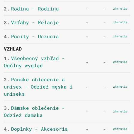
2.
Rodina - Rodzina
-
-
zhrnutie
3.
Vzťahy - Relacje
-
-
zhrnutie
4.
Pocity - Uczucia
-
-
zhrnutie
VZHĽAD
1.
Všeobecný vzhľad -
-
-
zhrnutie
Ogólny wygląd
2.
Pánske oblečenie a
unisex - Odzież męska i
-
-
zhrnutie
uniseks
3.
Dámske oblečenie -
-
-
zhrnutie
Odzież damska
4.
Doplnky - Akcesoria
-
-
zhrnutie