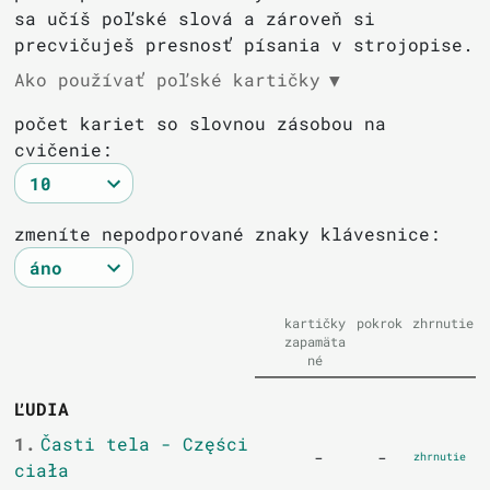
sa učíš poľské slová a zároveň si
precvičuješ presnosť písania v strojopise.
Ako používať poľské kartičky
▼
počet kariet so slovnou zásobou na
cvičenie:
zmeníte nepodporované znaky klávesnice:
kartičky
pokrok
zhrnutie
zapamäta
né
ĽUDIA
1.
Časti tela - Części
-
-
zhrnutie
ciała