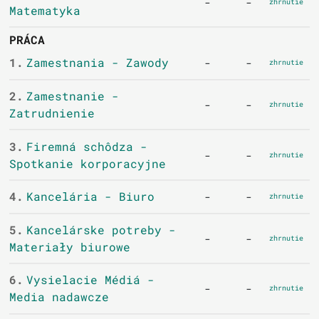
-
-
zhrnutie
Matematyka
PRÁCA
1.
Zamestnania - Zawody
-
-
zhrnutie
2.
Zamestnanie -
-
-
zhrnutie
Zatrudnienie
3.
Firemná schôdza -
-
-
zhrnutie
Spotkanie korporacyjne
4.
Kancelária - Biuro
-
-
zhrnutie
5.
Kancelárske potreby -
-
-
zhrnutie
Materiały biurowe
6.
Vysielacie Médiá -
-
-
zhrnutie
Media nadawcze