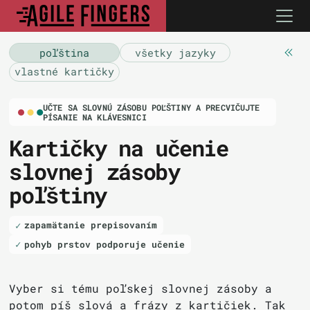
poľština
všetky jazyky
vlastné kartičky
UČTE SA SLOVNÚ ZÁSOBU POĽŠTINY A PRECVIČUJTE
PÍSANIE NA KLÁVESNICI
Kartičky na učenie
slovnej zásoby
poľštiny
zapamätanie prepisovaním
pohyb prstov podporuje učenie
Vyber si tému poľskej slovnej zásoby a
potom píš slová a frázy z kartičiek. Tak