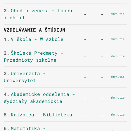
3.
Obed a večera - Lunch
-
-
zhrnutie
i obiad
VZDELÁVANIE A ŠTÚDIUM
1.
V škole - W szkole
-
-
zhrnutie
2.
Školské Predmety -
-
-
zhrnutie
Przedmioty szkolne
3.
Univerzita -
-
-
zhrnutie
Uniwersytet
4.
Akademické oddelenia -
-
-
zhrnutie
Wydziały akademickie
5.
Knižnica - Biblioteka
-
-
zhrnutie
6.
Matematika -