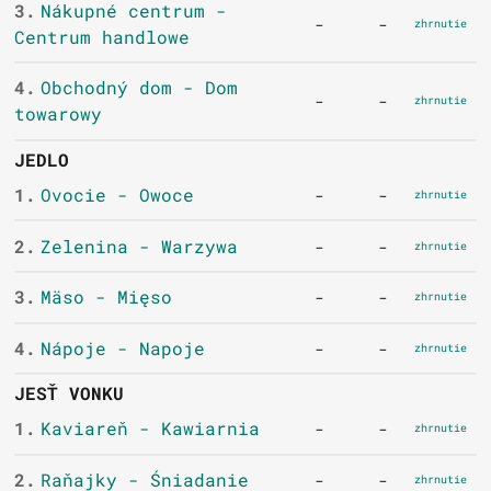
3.
Nákupné centrum -
-
-
zhrnutie
Centrum handlowe
4.
Obchodný dom - Dom
-
-
zhrnutie
towarowy
JEDLO
1.
Ovocie - Owoce
-
-
zhrnutie
2.
Zelenina - Warzywa
-
-
zhrnutie
3.
Mäso - Mięso
-
-
zhrnutie
4.
Nápoje - Napoje
-
-
zhrnutie
JESŤ VONKU
1.
Kaviareň - Kawiarnia
-
-
zhrnutie
2.
Raňajky - Śniadanie
-
-
zhrnutie