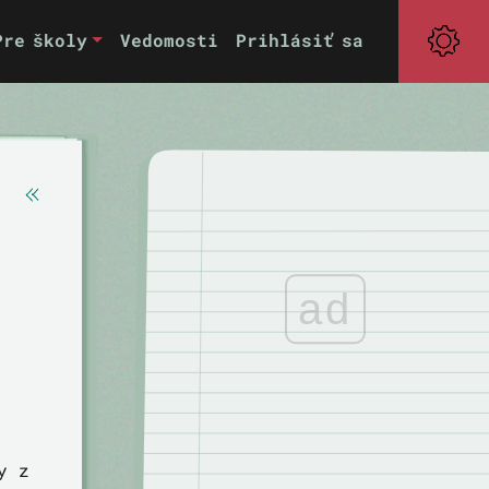
Pre školy
Vedomosti
Prihlásiť sa
ad
y z