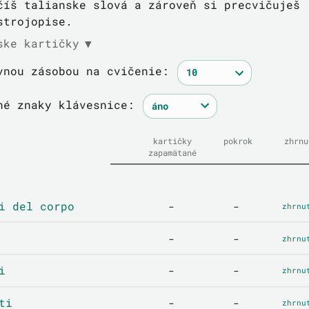
číš talianske slová a zároveň si precvičuješ
strojopise.
ske kartičky
▼
vnou zásobou na cvičenie:
né znaky klávesnice:
kartičky
pokrok
zhrnu
zapamätané
i del corpo
-
-
zhrnu
-
-
zhrnu
i
-
-
zhrnu
ti
-
-
zhrnu