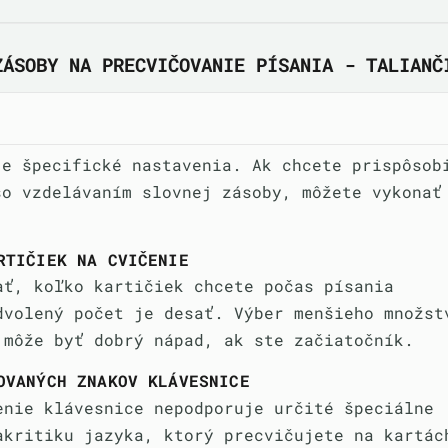
ZÁSOBY NA PRECVIČOVANIE PÍSANIA - TALIANČ
je špecifické nastavenia. Ak chcete prispôsob
so vzdelávaním slovnej zásoby, môžete vykonať
:
RTIČIEK NA CVIČENIE
ať, koľko kartičiek chcete počas písania
dvolený počet je desať. Výber menšieho množst
 môže byť dobrý nápad, ak ste začiatočník.
OVANÝCH ZNAKOV KLÁVESNICE
enie klávesnice nepodporuje určité špeciálne
akritiku jazyka, ktorý precvičujete na kartác