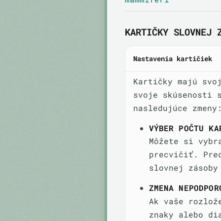
KARTIČKY SLOVNEJ 
Nastavenia kartičiek
Kartičky majú svo
svoje skúsenosti 
nasledujúce zmeny
VÝBER POČTU KA
Môžete si vybr
precvičiť. Pre
slovnej zásoby
ZMENA NEPODPOR
Ak vaše rozlož
znaky alebo di