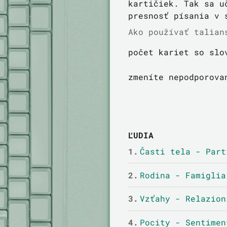
kartičiek. Tak sa u
presnosť písania v 
Ako používať talian
počet kariet so slo
zmeníte nepodporova
ĽUDIA
1.
Časti tela - Part
2.
Rodina - Famiglia
3.
Vzťahy - Relazion
4.
Pocity - Sentimen