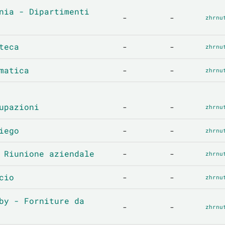
nia - Dipartimenti
-
-
zhrnu
teca
-
-
zhrnu
matica
-
-
zhrnu
upazioni
-
-
zhrnu
iego
-
-
zhrnu
 Riunione aziendale
-
-
zhrnu
cio
-
-
zhrnu
by - Forniture da
-
-
zhrnu