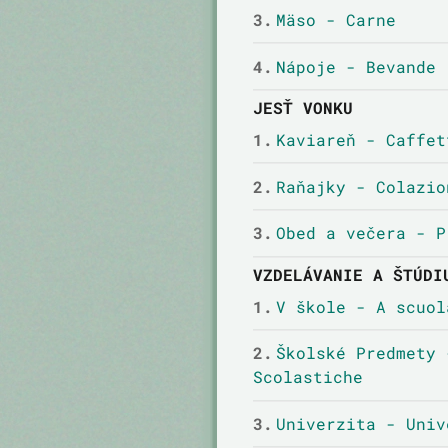
3.
Mäso - Carne
4.
Nápoje - Bevande
JESŤ VONKU
1.
Kaviareň - Caffet
2.
Raňajky - Colazio
3.
Obed a večera - P
VZDELÁVANIE A ŠTÚDI
1.
V škole - A scuol
2.
Školské Predmety 
Scolastiche
3.
Univerzita - Univ