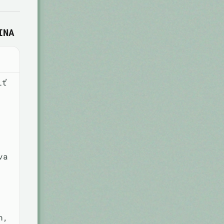
INA
iť
va
h,