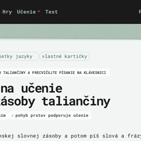
Hry
Učenie
Test
šetky jazyky
vlastné kartičky
U TALIANČINY A PRECVIČUJTE PÍSANIE NA KLÁVESNICI
 na učenie
zásoby taliančiny
ním
pohyb prstov podporuje učenie
nskej slovnej zásoby a potom píš slová a fráz