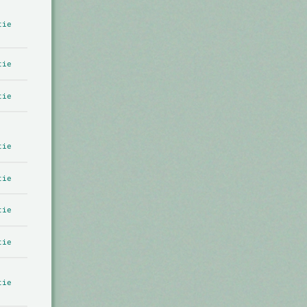
tie
tie
tie
tie
tie
tie
tie
tie