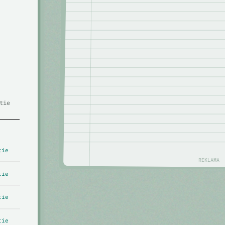
tie
tie
REKLAMA
tie
tie
tie