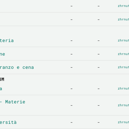
-
-
zhrnu
-
-
zhrnu
teria
-
-
zhrnu
ne
-
-
zhrnu
ranzo e cena
-
-
zhrnu
UM
a
-
-
zhrnu
- Materie
-
-
zhrnu
ersità
-
-
zhrnu