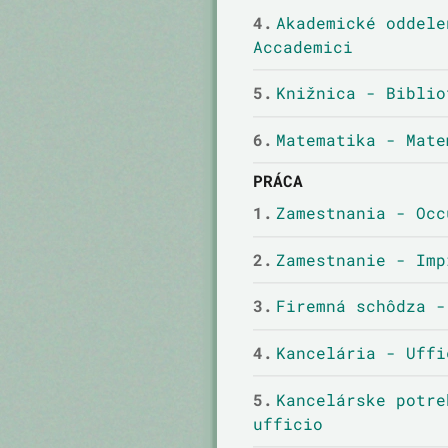
4.
Akademické oddele
Accademici
5.
Knižnica - Biblio
6.
Matematika - Mate
PRÁCA
1.
Zamestnania - Occ
2.
Zamestnanie - Imp
3.
Firemná schôdza -
4.
Kancelária - Uffi
5.
Kancelárske potre
ufficio