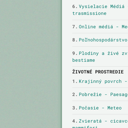
6.
Vysielacie Médiá 
trasmissione
7.
Online médiá - Me
8.
Poľnohospodárstvo
9.
Plodiny a živé zv
bestiame
ŽIVOTNÉ PROSTREDIE
1.
Krajinný povrch -
2.
Pobrežie - Paesag
3.
Počasie - Meteo
4.
Zvieratá - cicavc
mammiferi