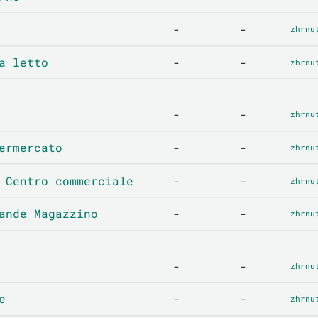
-
-
zhrnu
a letto
-
-
zhrnu
-
-
zhrnu
ermercato
-
-
zhrnu
 Centro commerciale
-
-
zhrnu
ande Magazzino
-
-
zhrnu
-
-
zhrnu
e
-
-
zhrnu