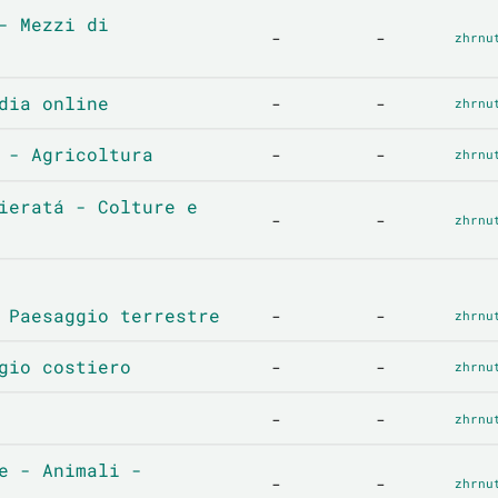
- Mezzi di
-
-
zhrnu
dia online
-
-
zhrnu
 - Agricoltura
-
-
zhrnu
ieratá - Colture e
-
-
zhrnu
 Paesaggio terrestre
-
-
zhrnu
gio costiero
-
-
zhrnu
-
-
zhrnu
e - Animali -
-
-
zhrnu