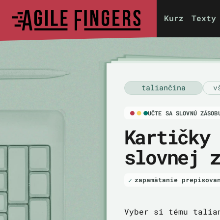
Kurz
Texty
taliančina
v
UČTE SA SLOVNÚ ZÁSOB
Kartičky
slovnej 
zapamätanie prepisova
Vyber si tému talia