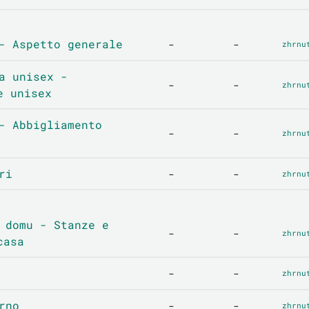
- Aspetto generale
-
-
zhrnu
a unisex -
-
-
zhrnu
e unisex
- Abbigliamento
-
-
zhrnu
ri
-
-
zhrnu
 domu - Stanze e
-
-
zhrnu
casa
-
-
zhrnu
rno
-
-
zhrnu