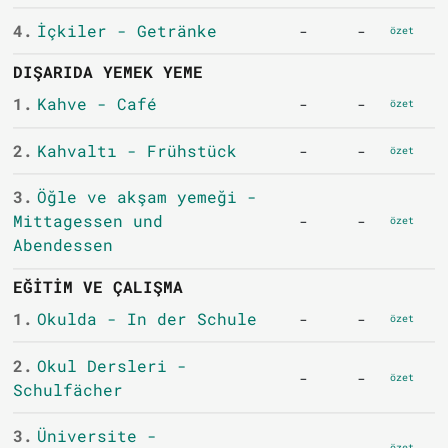
4.
İçkiler - Getränke
-
-
özet
DIŞARIDA YEMEK YEME
1.
Kahve - Café
-
-
özet
2.
Kahvaltı - Frühstück
-
-
özet
3.
Öğle ve akşam yemeği -
Mittagessen und
-
-
özet
Abendessen
EĞITIM VE ÇALIŞMA
1.
Okulda - In der Schule
-
-
özet
2.
Okul Dersleri -
-
-
özet
Schulfächer
3.
Üniversite -
özet