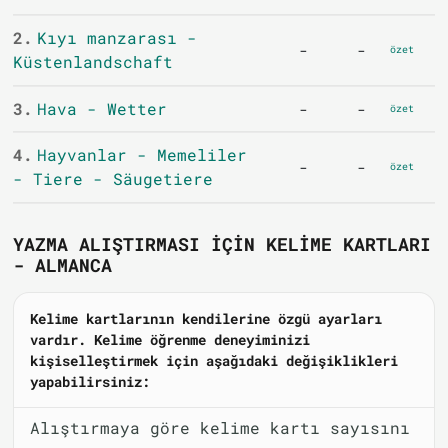
2.
Kıyı manzarası -
-
-
özet
Küstenlandschaft
3.
Hava - Wetter
-
-
özet
4.
Hayvanlar - Memeliler
-
-
özet
- Tiere - Säugetiere
YAZMA ALIŞTIRMASI IÇIN KELIME KARTLARI
- ALMANCA
Kelime kartlarının kendilerine özgü ayarları
vardır. Kelime öğrenme deneyiminizi
kişiselleştirmek için aşağıdaki değişiklikleri
yapabilirsiniz:
Alıştırmaya göre kelime kartı sayısını