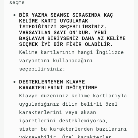
seçme
BIR YAZMA SEANSI SIRASINDA KAÇ
KELIME KARTI UYGULAMAK
ISTEDIĞINIZI SEÇEBILIRSINIZ.
VARSAYILAN SAYI ON'DUR. YENI
BAŞLAYAN BIRIYSENIZ DAHA AZ KELIME
SEÇMEK IYI BIR FIKIR OLABILIR.
Kelime kartlarının hangi İngilizce
varyantını kullanacağını
seçebilirsiniz:
DESTEKLENMEYEN KLAVYE
KARAKTERLERINI DEĞIŞTIRME
Klavye düzeniniz kelime kartlarıyla
uyguladığınız dilin belirli özel
karakterlerini veya aksan
işaretlerini desteklemiyorsa,
sistem bu karakterlerden bazılarını
yoksayabilir. Özel karakterler