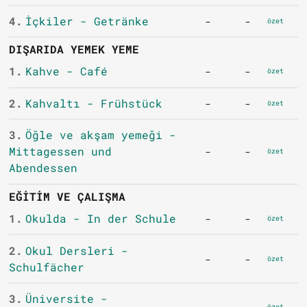
4.
İçkiler - Getränke
-
-
özet
DIŞARIDA YEMEK YEME
1.
Kahve - Café
-
-
özet
2.
Kahvaltı - Frühstück
-
-
özet
3.
Öğle ve akşam yemeği -
Mittagessen und
-
-
özet
Abendessen
EĞITIM VE ÇALIŞMA
1.
Okulda - In der Schule
-
-
özet
2.
Okul Dersleri -
-
-
özet
Schulfächer
3.
Üniversite -
özet