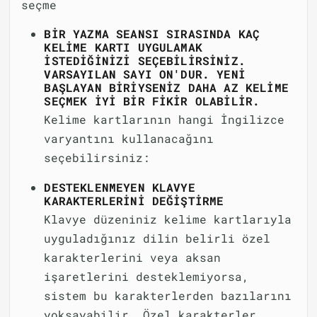
seçme
BIR YAZMA SEANSI SIRASINDA KAÇ
KELIME KARTI UYGULAMAK
ISTEDIĞINIZI SEÇEBILIRSINIZ.
VARSAYILAN SAYI ON'DUR. YENI
BAŞLAYAN BIRIYSENIZ DAHA AZ KELIME
SEÇMEK IYI BIR FIKIR OLABILIR.
Kelime kartlarının hangi İngilizce
varyantını kullanacağını
seçebilirsiniz:
DESTEKLENMEYEN KLAVYE
KARAKTERLERINI DEĞIŞTIRME
Klavye düzeniniz kelime kartlarıyla
uyguladığınız dilin belirli özel
karakterlerini veya aksan
işaretlerini desteklemiyorsa,
sistem bu karakterlerden bazılarını
yoksayabilir. Özel karakterler