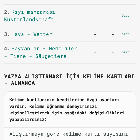
2.
Kıyı manzarası -
-
-
özet
Küstenlandschaft
3.
Hava - Wetter
-
-
özet
4.
Hayvanlar - Memeliler
-
-
özet
- Tiere - Säugetiere
YAZMA ALIŞTIRMASI IÇIN KELIME KARTLARI
- ALMANCA
Kelime kartlarının kendilerine özgü ayarları
vardır. Kelime öğrenme deneyiminizi
kişiselleştirmek için aşağıdaki değişiklikleri
yapabilirsiniz:
Alıştırmaya göre kelime kartı sayısını