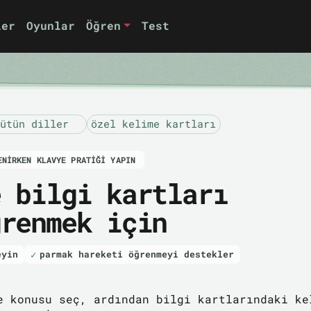
ler
Oyunlar
Öğren
Test
ütün diller
özel kelime kartları
ENIRKEN KLAVYE PRATIĞI YAPIN
e bilgi kartları
ğrenmek için
eyin
parmak hareketi öğrenmeyi destekler
e konusu seç, ardından bilgi kartlarındaki ke