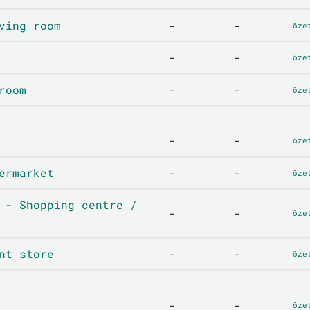
ving room
-
-
öze
-
-
öze
room
-
-
öze
-
-
öze
ermarket
-
-
öze
 - Shopping centre /
-
-
öze
nt store
-
-
öze
-
-
öze