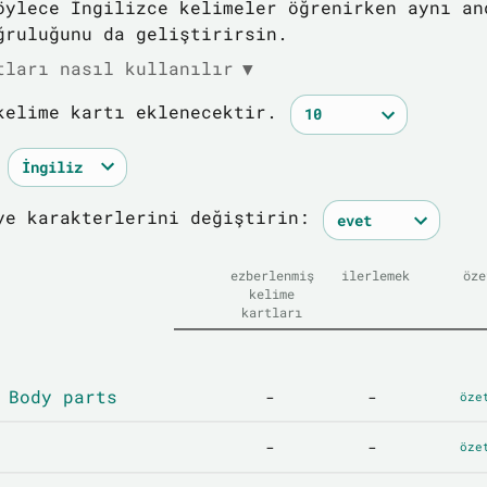
öylece İngilizce kelimeler öğrenirken aynı an
ğruluğunu da geliştirirsin.
tları nasıl kullanılır
▼
kelime kartı eklenecektir.
ye karakterlerini değiştirin:
ezberlenmiş
ilerlemek
öze
kelime
kartları
 Body parts
-
-
öze
-
-
öze