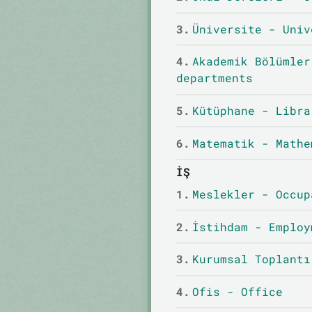
3.
Üniversite - Univ
4.
Akademik Bölümler
departments
5.
Kütüphane - Libra
6.
Matematik - Mathe
İŞ
1.
Meslekler - Occup
2.
İstihdam - Employ
3.
Kurumsal Toplantı
4.
Ofis - Office