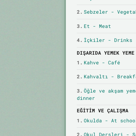
2.
Sebzeler - Vegeta
3.
Et - Meat
4.
İçkiler - Drinks
DIŞARIDA YEMEK YEME
1.
Kahve - Café
2.
Kahvaltı - Breakf
3.
Öğle ve akşam yem
dinner
EĞITIM VE ÇALIŞMA
1.
Okulda - At schoo
2.
Okul Dersleri - S