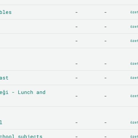
bles
-
-
öze
-
-
öze
-
-
öze
-
-
öze
ast
-
-
öze
eği - Lunch and
-
-
öze
l
-
-
öze
chool subjects
-
-
öze