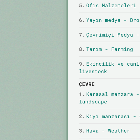
5.
Ofis Malzemeleri 
6.
Yayın medya - Bro
7.
Çevrimiçi Medya -
8.
Tarım - Farming
9.
Ekincilik ve canl
livestock
ÇEVRE
1.
Karasal manzara -
landscape
2.
Kıyı manzarası - 
3.
Hava - Weather