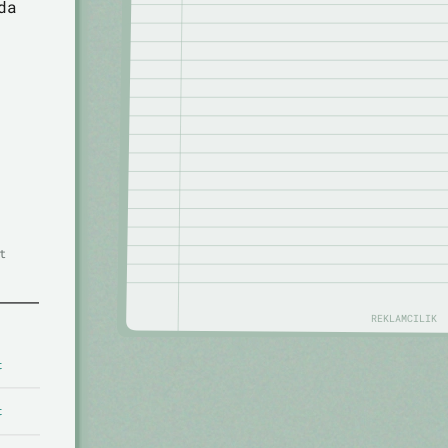
da
t
REKLAMCILIK
t
t