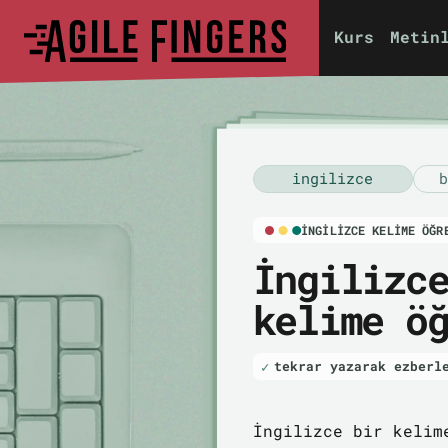
Kurs
Metin
i̇ngilizce
b
İNGILIZCE KELIME ÖĞR
İngilizc
kelime ö
tekrar yazarak ezberl
İngilizce bir kelim