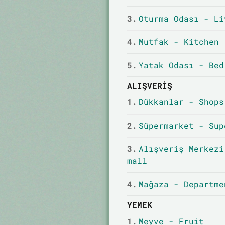
3.
Oturma Odası - Li
4.
Mutfak - Kitchen
5.
Yatak Odası - Bed
ALIŞVERIŞ
1.
Dükkanlar - Shops
2.
Süpermarket - Sup
3.
Alışveriş Merkezi
mall
4.
Mağaza - Departme
YEMEK
1.
Meyve - Fruit