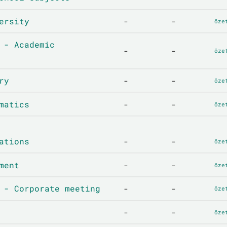
ersity
-
-
öze
 - Academic
-
-
öze
ry
-
-
öze
matics
-
-
öze
ations
-
-
öze
ment
-
-
öze
 - Corporate meeting
-
-
öze
-
-
öze