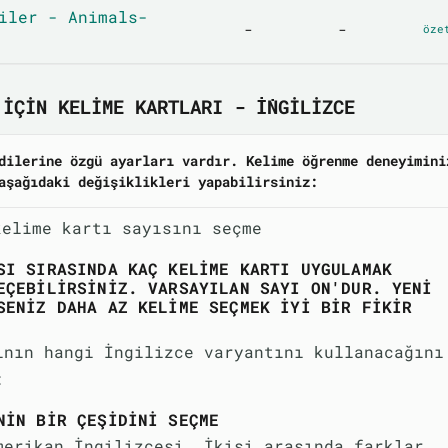
iler - Animals-
-
-
öze
IÇIN KELIME KARTLARI - İNGILIZCE
dilerine özgü ayarları vardır. Kelime öğrenme deneyimini
aşağıdaki değişiklikleri yapabilirsiniz:
kelime kartı sayısını seçme
SI SIRASINDA KAÇ KELIME KARTI UYGULAMAK
EÇEBILIRSINIZ. VARSAYILAN SAYI ON'DUR. YENI
SENIZ DAHA AZ KELIME SEÇMEK IYI BIR FIKIR
ının hangi İngilizce varyantını kullanacağını
:
NIN BIR ÇEŞIDINI SEÇME
merikan İngilizcesi. İkisi arasında farklar