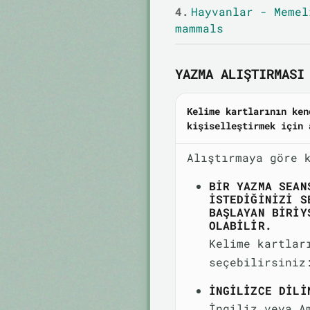
4.
Hayvanlar - Memel
mammals
YAZMA ALIŞTIRMASI 
Kelime kartlarının ken
kişiselleştirmek için 
Alıştırmaya göre 
BIR YAZMA SEAN
ISTEDIĞINIZI S
BAŞLAYAN BIRIY
OLABILIR.
Kelime kartlar
seçebilirsiniz
İNGILIZCE DILI
İngiliz veya A