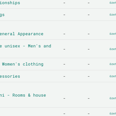
ionships
-
-
öze
gs
-
-
öze
eneral Appearance
-
-
öze
e unisex - Men's and
-
-
öze
 Women's clothing
-
-
öze
essories
-
-
öze
ni - Rooms & house
-
-
öze
-
-
öze