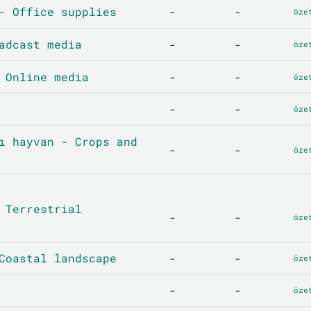
- Office supplies
-
-
öze
adcast media
-
-
öze
 Online media
-
-
öze
-
-
öze
ı hayvan - Crops and
-
-
öze
 Terrestrial
-
-
öze
Coastal landscape
-
-
öze
-
-
öze