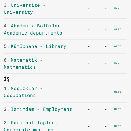
3.
Üniversite -
-
-
özet
University
4.
Akademik Bölümler -
-
-
özet
Academic departments
5.
Kütüphane - Library
-
-
özet
6.
Matematik -
-
-
özet
Mathematics
İŞ
1.
Meslekler -
-
-
özet
Occupations
2.
İstihdam - Employment
-
-
özet
3.
Kurumsal Toplantı -
-
-
özet
Corporate meeting