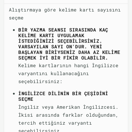
Alıştırmaya göre kelime kartı sayısını
seçme
BIR YAZMA SEANSI SIRASINDA KAÇ
KELIME KARTI UYGULAMAK
ISTEDIĞINIZI SEÇEBILIRSINIZ.
VARSAYILAN SAYI ON'DUR. YENI
BAŞLAYAN BIRIYSENIZ DAHA AZ KELIME
SEÇMEK IYI BIR FIKIR OLABILIR.
Kelime kartlarının hangi İngilizce
varyantını kullanacağını
seçebilirsiniz:
İNGILIZCE DILININ BIR ÇEŞIDINI
SEÇME
İngiliz veya Amerikan İngilizcesi.
İkisi arasında farklar olduğundan,
tercih ettiğiniz varyantı
seçebilirsiniz.