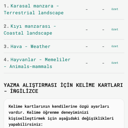
1.
Karasal manzara -
-
-
özet
Terrestrial landscape
2.
Kıyı manzarası -
-
-
özet
Coastal landscape
3.
Hava - Weather
-
-
özet
4.
Hayvanlar - Memeliler
-
-
özet
- Animals-mammals
YAZMA ALIŞTIRMASI IÇIN KELIME KARTLARI
- İNGILIZCE
Kelime kartlarının kendilerine özgü ayarları
vardır. Kelime öğrenme deneyiminizi
kişiselleştirmek için aşağıdaki değişiklikleri
yapabilirsiniz: