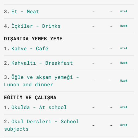
3.
Et - Meat
-
-
özet
4.
İçkiler - Drinks
-
-
özet
DIŞARIDA YEMEK YEME
1.
Kahve - Café
-
-
özet
2.
Kahvaltı - Breakfast
-
-
özet
3.
Öğle ve akşam yemeği -
-
-
özet
Lunch and dinner
EĞITIM VE ÇALIŞMA
1.
Okulda - At school
-
-
özet
2.
Okul Dersleri - School
-
-
özet
subjects