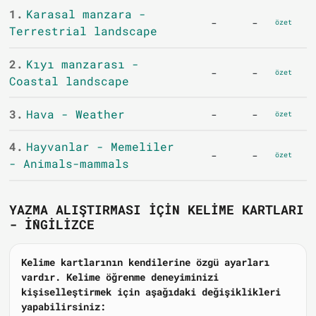
1.
Karasal manzara -
-
-
özet
Terrestrial landscape
2.
Kıyı manzarası -
-
-
özet
Coastal landscape
3.
Hava - Weather
-
-
özet
4.
Hayvanlar - Memeliler
-
-
özet
- Animals-mammals
YAZMA ALIŞTIRMASI IÇIN KELIME KARTLARI
- İNGILIZCE
Kelime kartlarının kendilerine özgü ayarları
vardır. Kelime öğrenme deneyiminizi
kişiselleştirmek için aşağıdaki değişiklikleri
yapabilirsiniz: