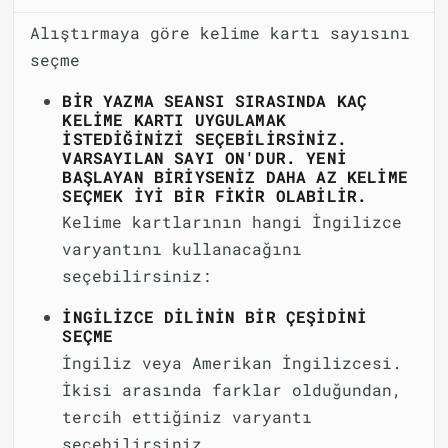
Alıştırmaya göre kelime kartı sayısını
seçme
BIR YAZMA SEANSI SIRASINDA KAÇ
KELIME KARTI UYGULAMAK
ISTEDIĞINIZI SEÇEBILIRSINIZ.
VARSAYILAN SAYI ON'DUR. YENI
BAŞLAYAN BIRIYSENIZ DAHA AZ KELIME
SEÇMEK IYI BIR FIKIR OLABILIR.
Kelime kartlarının hangi İngilizce
varyantını kullanacağını
seçebilirsiniz:
İNGILIZCE DILININ BIR ÇEŞIDINI
SEÇME
İngiliz veya Amerikan İngilizcesi.
İkisi arasında farklar olduğundan,
tercih ettiğiniz varyantı
seçebilirsiniz.