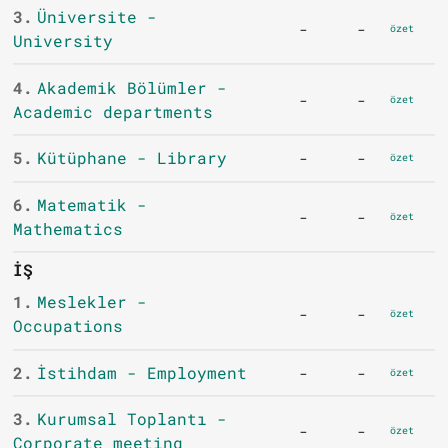
3.
Üniversite -
-
-
özet
University
4.
Akademik Bölümler -
-
-
özet
Academic departments
5.
Kütüphane - Library
-
-
özet
6.
Matematik -
-
-
özet
Mathematics
İŞ
1.
Meslekler -
-
-
özet
Occupations
2.
İstihdam - Employment
-
-
özet
3.
Kurumsal Toplantı -
-
-
özet
Corporate meeting