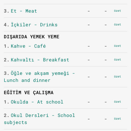
3.
Et - Meat
-
-
özet
4.
İçkiler - Drinks
-
-
özet
DIŞARIDA YEMEK YEME
1.
Kahve - Café
-
-
özet
2.
Kahvaltı - Breakfast
-
-
özet
3.
Öğle ve akşam yemeği -
-
-
özet
Lunch and dinner
EĞITIM VE ÇALIŞMA
1.
Okulda - At school
-
-
özet
2.
Okul Dersleri - School
-
-
özet
subjects